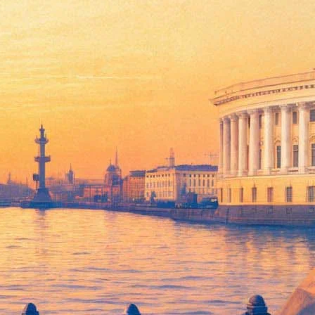
авируса и #безантракта