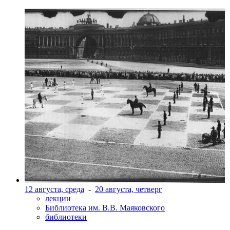
12 августа, среда
-
20 августа, четверг
лекции
Библиотека им. В.В. Маяковского
библиотеки