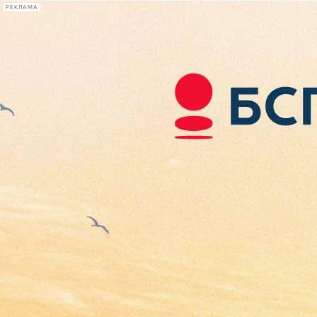
РЕКЛАМА
Афиша Plus
#телегид
Фонтанка.ру
Сегодня:
2026.08.07
07:00
Афиша Plus
кино
спектакли
выставки
концерты
лекции
книги
афиша плюс
новости
+