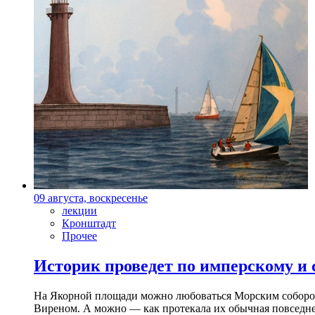
09 августа, воскресенье
лекции
Кронштадт
Прочее
Историк проведет по имперскому и
На Якорной площади можно любоваться Морским собором 
Виреном. А можно — как протекала их обычная повседнев