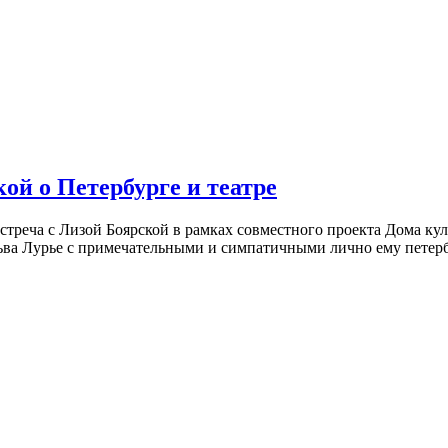
ой о Петербурге и театре
встреча с Лизой Боярской в рамках совместного проекта Дома к
ьва Лурье с примечательными и симпатичными лично ему петербу