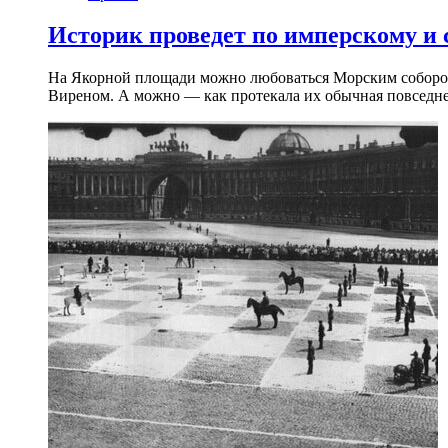
Историк проведет по имперскому и
На Якорной площади можно любоваться Морским собором 
Виреном. А можно — как протекала их обычная повседнев