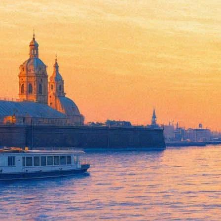
Концерт The Cavern Beatles (
02 июня 2012, суббота
,
19.00
Версия для печати