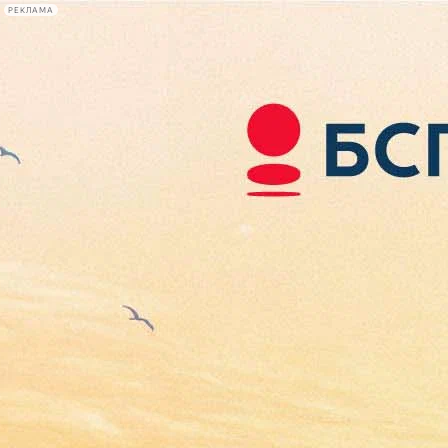
РЕКЛАМА
Афиша Plus
#телегид
Фонтанка.ру
Сегодня:
2026.08.08
19:46
Афиша Plus
кино
спектакли
выставки
концерты
лекции
книги
афиша плюс
новости
+