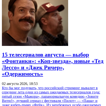
15 телесериалов августа — выбор
«Фонтанки»: «Коп-звезда», новые «Тед
Лессо» и «Джек Ричер»,
«Одержимость»
02 августа 2026, 18:53
Кто бы мог подумать, что российский стриминг вывалит в
середине лета одни из самых ожидаемых телесериалов года:
пятый сезон «Мажора», паранормальную комедию «Зовите
Витю!», лучший сериал с фестиваля «Пилот» — «Паша» и
даже кибер-драму «Фейк». Из зарубежных особо ожидаемых