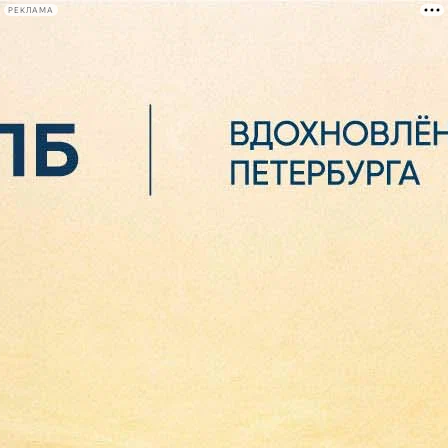
РЕКЛАМА
Афиша Plus
#телегид
Фонтанка.ру
Сегодня:
2026.08.06
10:21
Афиша Plus
кино
спектакли
выставки
концерты
лекции
книги
афиша плюс
новости
+