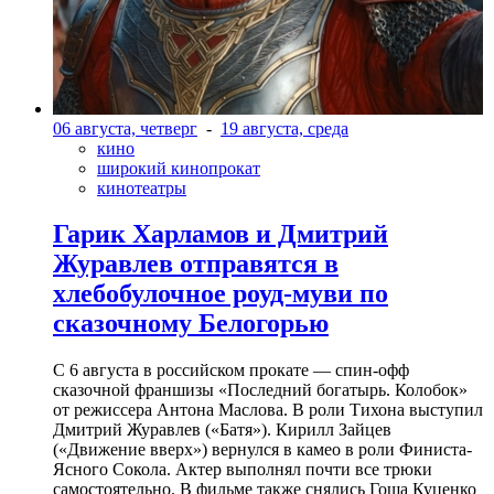
06 августа, четверг
-
19 августа, среда
кино
широкий кинопрокат
кинотеатры
Гарик Харламов и Дмитрий
Журавлев отправятся в
хлебобулочное роуд-муви по
сказочному Белогорью
С 6 августа в российском прокате — спин-офф
сказочной франшизы «Последний богатырь. Колобок»
от режиссера Антона Маслова. В роли Тихона выступил
Дмитрий Журавлев («Батя»). Кирилл Зайцев
(«Движение вверх») вернулся в камео в роли Финиста-
Ясного Сокола. Актер выполнял почти все трюки
самостоятельно. В фильме также снялись Гоша Куценко