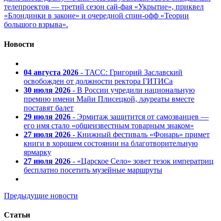
телепроектов — третий сезон сай-фая «Укрытие», приквел
«Блондинки в законе» и очередной спин-офф «Теории
большого взрыва».
Новости
04 августа 2026
- ТАСС: Григорий Заславский
освобожден от должности ректора ГИТИСа
30 июля 2026
- В России учредили национальную
премию имени Майи Плисецкой, лауреаты вместе
поставят балет
29 июля 2026
- Эрмитаж защитится от самозванцев —
его имя стало «общеизвестным товарным знаком»
27 июля 2026
- Книжный фестиваль «Фонарь» примет
книги в хорошем состоянии на благотворительную
ярмарку
27 июля 2026
- «Царское Село» зовет тезок императриц
бесплатно посетить музейные маршруты
Предыдущие новости
Статьи