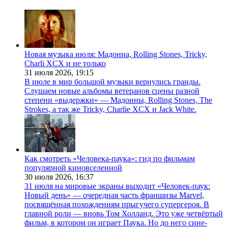
Новая музыка июля: Мадонна, Rolling Stones, Tricky,
Charli XCX и не только
31 июля 2026,
19:15
В июле в мир большой музыки вернулись гранды.
Слушаем новые альбомы ветеранов сцены разной
степени «выдержки» — Мадонны, Rolling Stones, The
Strokes, а так же Tricky, Charlie XCX и Jack White.
Как смотреть «Человека-паука»: гид по фильмам
популярной киновселенной
30 июля 2026,
16:37
31 июля на мировые экраны выходит «Человек-паук:
Новый день» — очередная часть франшизы Marvel,
посвящённая похождениям прыгучего супергероя. В
главной роли — вновь Том Холланд. Это уже четвёртый
фильм, в котором он играет Паука. Но до него сине-