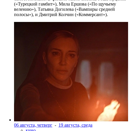
(«Турецкий гамбит»), Мила Ершова («По щучьему
велению»), Татьяна Догилева («Вампиры средней
полосы»), и Дмитрий Колчин («Коммерсант»).
06 августа, четверг
-
19 августа, среда
кино