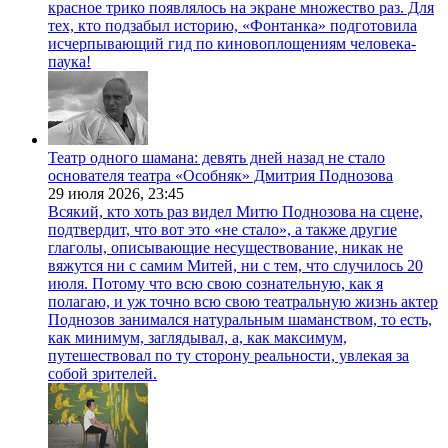
красное трико появлялось на экране множество раз. Для
тех, кто подзабыл историю, «Фонтанка» подготовила
исчерпывающий гид по киновоплощениям человека-
паука!
Театр одного шамана: девять дней назад не стало
основателя театра «Особняк» Дмитрия Поднозова
29 июля 2026,
23:45
Всякий, кто хоть раз видел Митю Поднозова на сцене,
подтвердит, что вот это «не стало», а также другие
глаголы, описывающие несуществование, никак не
вяжутся ни с самим Митей, ни с тем, что случилось 20
июля. Потому что всю свою сознательную, как я
полагаю, и уж точно всю свою театральную жизнь актер
Поднозов занимался натуральным шаманством, то есть,
как минимум, заглядывал, а, как максимум,
путешествовал по ту сторону реальности, увлекая за
собой зрителей.