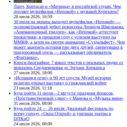
Линч, Кортасар и «Матрица» в российской глуши. Чем
цепляет мультфильм «Непокой» с музыкой Курехина?
28 июля 2026,
16:59
30 июля на экраны выходит мультфильм «Непокой» —
полнометражный дебют режиссера Леонида Шмелькова.
«Анимационный триллер», как «Непокой» аттестуют
прокатчики, в прошлом году с успехом выступил на
ММКФ, а затем на смотре анимации «Суздальфест». Чем
может зацепить история про двух друзей, свернувших в
придорожный отель — рассказывает обозреватель
«Фонтанки».
Книги-биографии: 7 ярких текстов о реальных людях от
монахинь Средневековья до Энтони Хопкинса
27 июля 2026,
18:00
«Испания в огне» и 90 лет спустя: Музей истории
религии открыл выставку о гражданской войне
23 июля 2026,
11:18
Куда пойти 31 июля—2 августа: праздник флоксов,
«Пространственный сдвиг» у Манежа и «Музыка мира»
31 июля 2026,
08:00
Куда пойти 24 — 26 июля: Джазовый фестиваль по
всему городу, «Окна Открой» и уличные театры в
ЦПКиО
24 июля 2026,
08:00