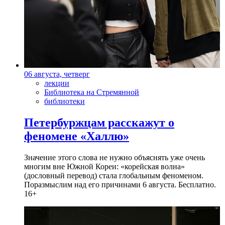
06 августа, четверг
лекции
Библиотека на Стремянной
библиотеки
Петербуржцам расскажут о
феномене «Халлю»
Значение этого слова не нужно объяснять уже очень
многим вне Южной Кореи: «корейская волна»
(дословный перевод) стала глобальным феноменом.
Поразмыслим над его причинами 6 августа. Бесплатно.
16+