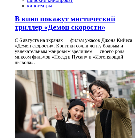
широкий кинопрокат
кинотеатры
В кино покажут мистический
триллер «Демон скорости»
С 6 августа на экранах — фильм ужасов Джона Кийеса
«Демон скорости». Критики сочли ленту бодрым и
увлекательным жанровым зрелищeм — своего рода
миксом фильмов «Поезд в Пусан» и «Изгоняющий
дьявола».