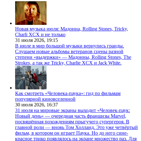
Новая музыка июля: Мадонна, Rolling Stones, Tricky,
Charli XCX и не только
31 июля 2026,
19:15
В июле в мир большой музыки вернулись гранды.
Слушаем новые альбомы ветеранов сцены разной
степени «выдержки» — Мадонны, Rolling Stones, The
Strokes, а так же Tricky, Charlie XCX и Jack White.
Как смотреть «Человека-паука»: гид по фильмам
популярной киновселенной
30 июля 2026,
16:37
31 июля на мировые экраны выходит «Человек-паук:
Новый день» — очередная часть франшизы Marvel,
посвящённая похождениям прыгучего супергероя. В
главной роли — вновь Том Холланд. Это уже четвёртый
фильм, в котором он играет Паука. Но до него сине-
красное трико появлялось на экране множество раз. Для