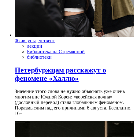
06 августа, четверг
лекции
Библиотека на Стремянной
библиотеки
Петербуржцам расскажут о
феномене «Халлю»
Значение этого слова не нужно объяснять уже очень
многим вне Южной Кореи: «корейская волна»
(дословный перевод) стала глобальным феноменом.
Поразмыслим над его причинами 6 августа. Бесплатно.
16+