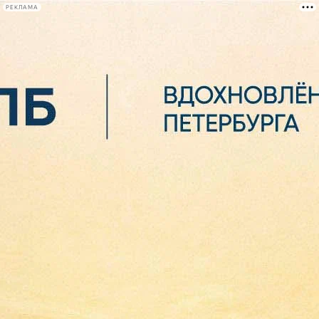
РЕКЛАМА
Афиша Plus
#телегид
Фонтанка.ру
Сегодня:
2026.08.06
07:36
Афиша Plus
кино
спектакли
выставки
концерты
лекции
книги
афиша плюс
новости
+