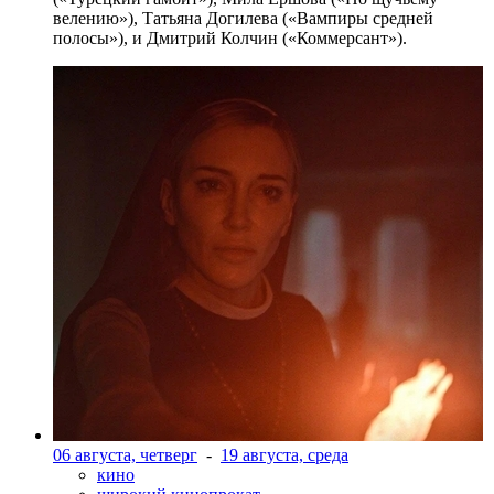
велению»), Татьяна Догилева («Вампиры средней
полосы»), и Дмитрий Колчин («Коммерсант»).
06 августа, четверг
-
19 августа, среда
кино