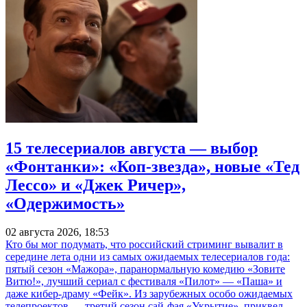
15 телесериалов августа — выбор
«Фонтанки»: «Коп-звезда», новые «Тед
Лессо» и «Джек Ричер»,
«Одержимость»
02 августа 2026, 18:53
Кто бы мог подумать, что российский стриминг вывалит в
середине лета одни из самых ожидаемых телесериалов года:
пятый сезон «Мажора», паранормальную комедию «Зовите
Витю!», лучший сериал с фестиваля «Пилот» — «Паша» и
даже кибер-драму «Фейк». Из зарубежных особо ожидаемых
телепроектов — третий сезон сай-фая «Укрытие», приквел