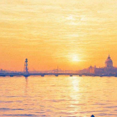
Алена Свиридова в прямом
эфире #безантракта
представит песни из новой