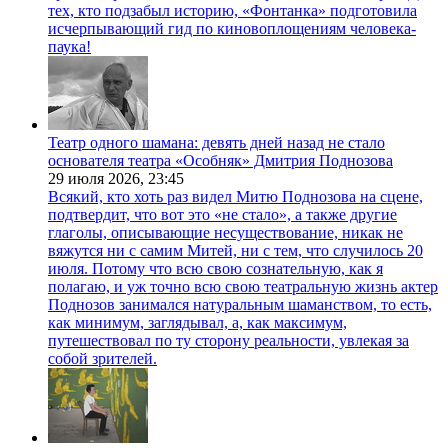
тех, кто подзабыл историю, «Фонтанка» подготовила
исчерпывающий гид по киновоплощениям человека-
паука!
Театр одного шамана: девять дней назад не стало
основателя театра «Особняк» Дмитрия Поднозова
29 июля 2026,
23:45
Всякий, кто хоть раз видел Митю Поднозова на сцене,
подтвердит, что вот это «не стало», а также другие
глаголы, описывающие несуществование, никак не
вяжутся ни с самим Митей, ни с тем, что случилось 20
июля. Потому что всю свою сознательную, как я
полагаю, и уж точно всю свою театральную жизнь актер
Поднозов занимался натуральным шаманством, то есть,
как минимум, заглядывал, а, как максимум,
путешествовал по ту сторону реальности, увлекая за
собой зрителей.