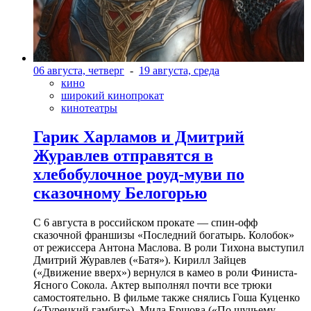
06 августа, четверг
-
19 августа, среда
кино
широкий кинопрокат
кинотеатры
Гарик Харламов и Дмитрий
Журавлев отправятся в
хлебобулочное роуд-муви по
сказочному Белогорью
С 6 августа в российском прокате — спин-офф
сказочной франшизы «Последний богатырь. Колобок»
от режиссера Антона Маслова. В роли Тихона выступил
Дмитрий Журавлев («Батя»). Кирилл Зайцев
(«Движение вверх») вернулся в камео в роли Финиста-
Ясного Сокола. Актер выполнял почти все трюки
самостоятельно. В фильме также снялись Гоша Куценко
(«Турецкий гамбит»), Мила Ершова («По щучьему