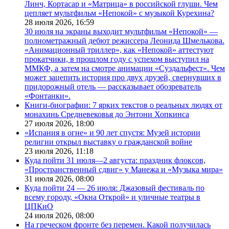
Линч, Кортасар и «Матрица» в российской глуши. Чем
цепляет мультфильм «Непокой» с музыкой Курехина?
28 июля 2026,
16:59
30 июля на экраны выходит мультфильм «Непокой» —
полнометражный дебют режиссера Леонида Шмелькова.
«Анимационный триллер», как «Непокой» аттестуют
прокатчики, в прошлом году с успехом выступил на
ММКФ, а затем на смотре анимации «Суздальфест». Чем
может зацепить история про двух друзей, свернувших в
придорожный отель — рассказывает обозреватель
«Фонтанки».
Книги-биографии: 7 ярких текстов о реальных людях от
монахинь Средневековья до Энтони Хопкинса
27 июля 2026,
18:00
«Испания в огне» и 90 лет спустя: Музей истории
религии открыл выставку о гражданской войне
23 июля 2026,
11:18
Куда пойти 31 июля—2 августа: праздник флоксов,
«Пространственный сдвиг» у Манежа и «Музыка мира»
31 июля 2026,
08:00
Куда пойти 24 — 26 июля: Джазовый фестиваль по
всему городу, «Окна Открой» и уличные театры в
ЦПКиО
24 июля 2026,
08:00
На греческом фронте без перемен. Какой получилась