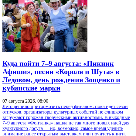
Куда пойти 7–9 августа: «Пикник
Афиши», песни «Короля и Шута» в
Ледовом, день рождения Зощенко и
кубинские марки
07 августа 2026, 08:00
Лето решило притормозить перед финалом: пока идет сезон
отпусков, организаторы культурных событий не слишком
загружают горожан творческими активностями. В выходные
7–9 августа «Фонтанка» нашла не так много новых идей для
культурного досуга — но, возможно, самое время уделить
внимание ранее открытым выставкам или почитать книги.