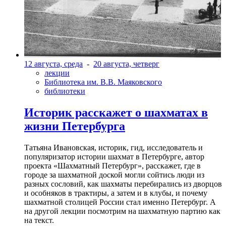
12 августа, среда
-
20 августа, четверг
лекции
Библиотека им. В.В. Маяковского
библиотеки
Историк расскажет о шахматах в
жизни Петербурга
Татьяна Ивановская, историк, гид, исследователь и
популяризатор истории шахмат в Петербурге, автор
проекта «Шахматный Петербург», расскажет, где в
городе за шахматной доской могли сойтись люди из
разных сословий, как шахматы перебирались из дворцов
и особняков в трактиры, а затем и в клубы, и почему
шахматной столицей России стал именно Петербург. А
на другой лекции посмотрим на шахматную партию как
на текст.