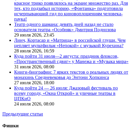
красное трико появлялось на экране множество раз. Для
тех, кто подзабыл историю, «Фонтанка» подготовила
исчерпывающий гид по киновоплощениям человека-
паука!
Театр одного шамана: девять дней назад не стало
основателя театра «Особняк» Дмитрия Поднозова
29 июля 2026,
23:45
Линч, Кортасар и «Матрица» в российской глуши. Чем
цепляет мультфильм «Непокой» с музыкой Курехина?
28 июля 2026,
16:59
Куда пойти 31 июля—2 августа: праздник флоксов,
«Пространственный сдвиг» у Манежа и «Музыка мира»
31 июля 2026,
08:00
Книги-биографии: 7 ярких текстов о реальных людях от
монахинь Средневековья до Энтони Хопкинса
27 июля 2026,
18:00
Куда пойти 24 — 26 июля: Джазовый фестиваль по
всему городу, «Окна Открой» и уличные театры в
ЦПКиО
24 июля 2026,
08:00
Предыдущие статьи
Фишки