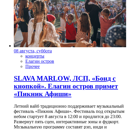
08 августа, суббота
концерты
Елагин остров
Прочее
SLAVA MARLOW, ЛСП, «Бонд с
кнопкой». Елагин остров примет
«Пикник Афиши»
Летний вайб традиционно поддерживает музыкальный
фестиваль «Пикник Афиши». Фестиваль под открытым
небом стартует 8 августа в 12:00 и продлится до 23:00.
Развернут пять сцен, интерактивные зоны и фудкорт.
Музыкальную программу составят рэп, инди и