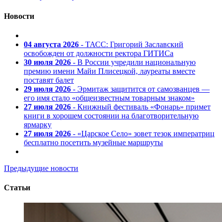
Новости
04 августа 2026
- ТАСС: Григорий Заславский
освобожден от должности ректора ГИТИСа
30 июля 2026
- В России учредили национальную
премию имени Майи Плисецкой, лауреаты вместе
поставят балет
29 июля 2026
- Эрмитаж защитится от самозванцев —
его имя стало «общеизвестным товарным знаком»
27 июля 2026
- Книжный фестиваль «Фонарь» примет
книги в хорошем состоянии на благотворительную
ярмарку
27 июля 2026
- «Царское Село» зовет тезок императриц
бесплатно посетить музейные маршруты
Предыдущие новости
Статьи