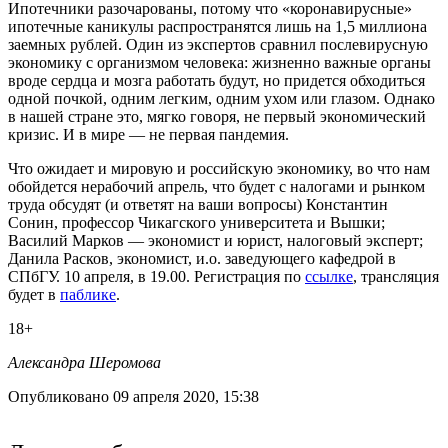
Ипотечники разочарованы, потому что «коронавирусные»
ипотечные каникулы распространятся лишь на 1,5 миллиона
заемных рублей. Один из экспертов сравнил послевирусную
экономику с организмом человека: жизненно важные органы
вроде сердца и мозга работать будут, но придется обходиться
одной почкой, одним легким, одним ухом или глазом. Однако
в нашей стране это, мягко говоря, не первый экономический
кризис. И в мире — не первая пандемия.
Что ожидает и мировую и российскую экономику, во что нам
обойдется нерабочий апрель, что будет с налогами и рынком
труда обсудят (и ответят на ваши вопросы) Константин
Сонин, профессор Чикагского университета и Вышки;
Василий Марков — экономист и юрист, налоговый эксперт;
Данила Расков, экономист, и.о. заведующего кафедрой в
СПбГУ. 10 апреля, в 19.00. Регистрация по
ссылке
, трансляция
будет в
паблике
.
18+
Александра Шеромова
Опубликовано 09 апреля 2020, 15:38