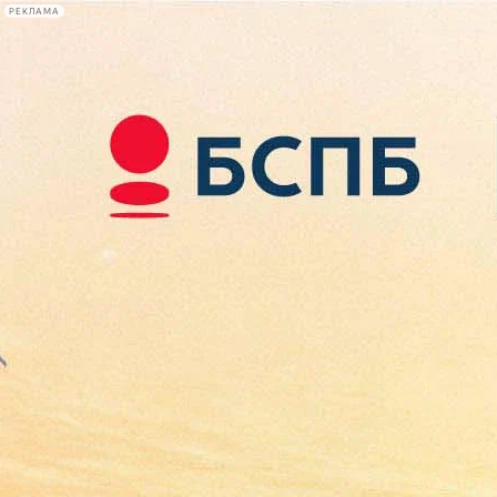
РЕКЛАМА
Афиша Plus
#телегид
Фонтанка.ру
Сегодня:
2026.08.07
11:53
Афиша Plus
кино
спектакли
выставки
концерты
лекции
книги
афиша плюс
новости
+