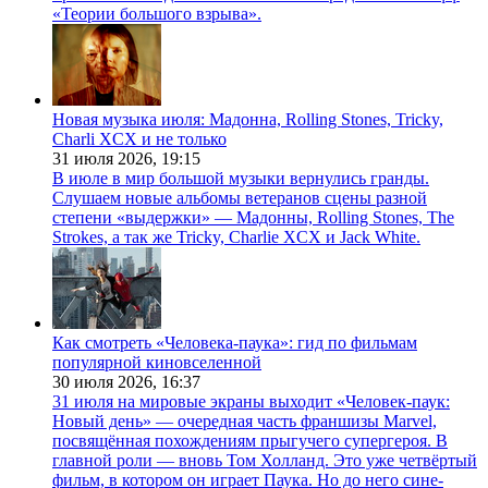
«Теории большого взрыва».
Новая музыка июля: Мадонна, Rolling Stones, Tricky,
Charli XCX и не только
31 июля 2026,
19:15
В июле в мир большой музыки вернулись гранды.
Слушаем новые альбомы ветеранов сцены разной
степени «выдержки» — Мадонны, Rolling Stones, The
Strokes, а так же Tricky, Charlie XCX и Jack White.
Как смотреть «Человека-паука»: гид по фильмам
популярной киновселенной
30 июля 2026,
16:37
31 июля на мировые экраны выходит «Человек-паук:
Новый день» — очередная часть франшизы Marvel,
посвящённая похождениям прыгучего супергероя. В
главной роли — вновь Том Холланд. Это уже четвёртый
фильм, в котором он играет Паука. Но до него сине-