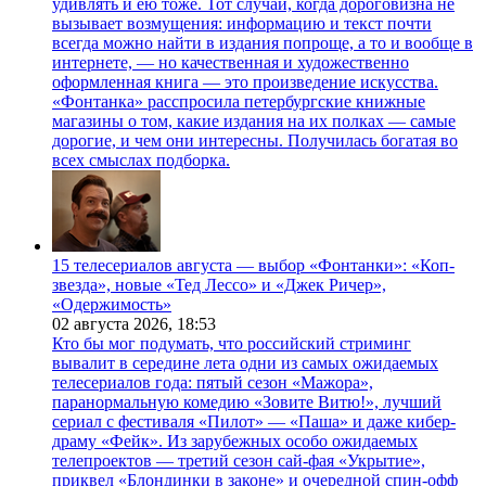
удивлять и ею тоже. Тот случай, когда дороговизна не
вызывает возмущения: информацию и текст почти
всегда можно найти в издания попроще, а то и вообще в
интернете, — но качественная и художественно
оформленная книга — это произведение искусства.
«Фонтанка» расспросила петербургские книжные
магазины о том, какие издания на их полках — самые
дорогие, и чем они интересны. Получилась богатая во
всех смыслах подборка.
15 телесериалов августа — выбор «Фонтанки»: «Коп-
звезда», новые «Тед Лессо» и «Джек Ричер»,
«Одержимость»
02 августа 2026,
18:53
Кто бы мог подумать, что российский стриминг
вывалит в середине лета одни из самых ожидаемых
телесериалов года: пятый сезон «Мажора»,
паранормальную комедию «Зовите Витю!», лучший
сериал с фестиваля «Пилот» — «Паша» и даже кибер-
драму «Фейк». Из зарубежных особо ожидаемых
телепроектов — третий сезон сай-фая «Укрытие»,
приквел «Блондинки в законе» и очередной спин-офф