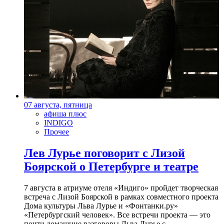
07 августа, пятница
афиша плюс
INDIGO
Прочее
Лев Лурье поговорит с Лизой
Боярской о Петербурге и театре
7 августа в атриуме отеля «Индиго» пройдет творческая
встреча с Лизой Боярской в рамках совместного проекта
Дома культуры Льва Лурье и «Фонтанки.ру»
«Петербургский человек». Все встречи проекта — это
почти домашние разговоры Льва Лурье с