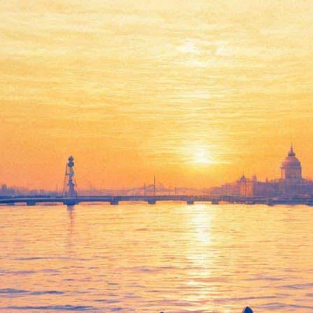
«Песняры» #безантракта
споют про Вологду и
Беловежскую пущу в прямом