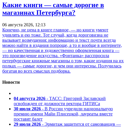
Какие книги — самые дорогие в
магазинах Петербурга?
06 августа 2026, 12:13
Конечно, не цена в книге главное, — но книги умеют
удивлять и ею тоже. Тот случай, когда дороговизна не
вызывает возмущения: информацию и текст почти всегда
можно найти в издания попроще, а то и вообще в интернете,
— но качественная и художественно оформленная книга —
это произведение искусства. «Фонтанка» расспросила
петербургские книжные магазины о том, какие издания на их
полках — самые дорогие, и чем они интересны. Получилась
богатая во всех смыслах подборка.
Новости
04 августа 2026
- ТАСС: Григорий Заславский
освобожден от должности ректора ГИТИСа
30 июля 2026
- В России учредили национальную
премию имени Майи Плисецкой, лауреаты вместе
поставят балет
29 июля 2026
- Эрмитаж защитится от самозванцев —