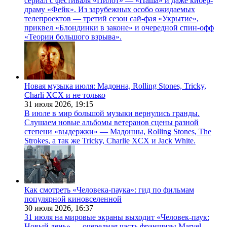
сериал с фестиваля «Пилот» — «Паша» и даже кибер-
драму «Фейк». Из зарубежных особо ожидаемых
телепроектов — третий сезон сай-фая «Укрытие»,
приквел «Блондинки в законе» и очередной спин-офф
«Теории большого взрыва».
Новая музыка июля: Мадонна, Rolling Stones, Tricky,
Charli XCX и не только
31 июля 2026,
19:15
В июле в мир большой музыки вернулись гранды.
Слушаем новые альбомы ветеранов сцены разной
степени «выдержки» — Мадонны, Rolling Stones, The
Strokes, а так же Tricky, Charlie XCX и Jack White.
Как смотреть «Человека-паука»: гид по фильмам
популярной киновселенной
30 июля 2026,
16:37
31 июля на мировые экраны выходит «Человек-паук:
Новый день» — очередная часть франшизы Marvel,