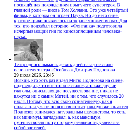
посвящённая похождениям прыгучего супергероя. В
главной роли — вновь Том Холланд. Это уже четвёртый
фильм, в котором он играет Паука. Но до него сине-
красное трико появлялось на экране множество раз. Для
тех, кто подзабыл историю, «Фонтанка» подготовила
исчерпывающий гид по киновоплощениям человека-
паука!
Театр одного шамана: девять дней назад не стало
основателя театра «Особняк» Дмитрия Поднозова
29 июля 2026,
23:45
Всякий, кто хоть раз видел Митю Поднозова на сцене,
подтвердит, что вот это «не стало», а также другие
глаголы, описывающие несуществование, никак не
вяжутся ни с самим Митей, ни с тем, что случилось 20
июля. Потому что всю свою сознательную, как я
полагаю, и уж точно всю свою театральную жизнь актер
Поднозов занимался натуральным шаманством, то есть,
как минимум, заглядывал, а, как максимум,
путешествовал по ту сторону реальности, увлекая за
собой зрителей.