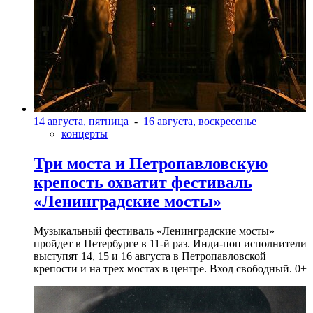
14 августа, пятница
-
16 августа, воскресенье
концерты
Три моста и Петропавловскую
крепость охватит фестиваль
«Ленинградские мосты»
Музыкальный фестиваль «Ленинградские мосты»
пройдет в Петербурге в 11-й раз. Инди-поп исполнители
выступят 14, 15 и 16 августа в Петропавловской
крепости и на трех мостах в центре. Вход свободный. 0+