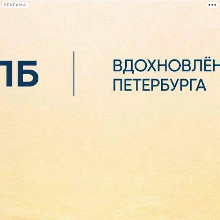
РЕКЛАМА
Афиша Plus
#телегид
Фонтанка.ру
Сегодня:
2026.08.07
06:03
Афиша Plus
кино
спектакли
выставки
концерты
лекции
книги
афиша плюс
новости
+