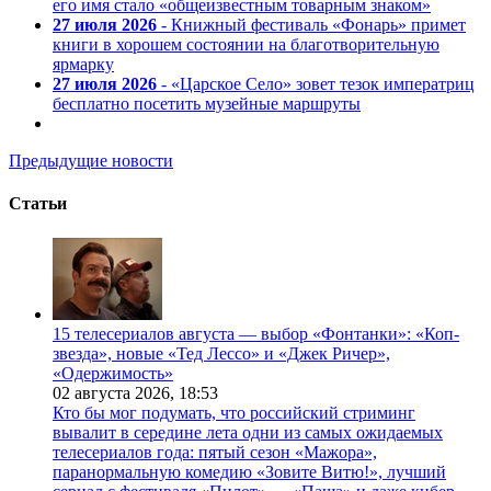
его имя стало «общеизвестным товарным знаком»
27 июля 2026
- Книжный фестиваль «Фонарь» примет
книги в хорошем состоянии на благотворительную
ярмарку
27 июля 2026
- «Царское Село» зовет тезок императриц
бесплатно посетить музейные маршруты
Предыдущие новости
Статьи
15 телесериалов августа — выбор «Фонтанки»: «Коп-
звезда», новые «Тед Лессо» и «Джек Ричер»,
«Одержимость»
02 августа 2026,
18:53
Кто бы мог подумать, что российский стриминг
вывалит в середине лета одни из самых ожидаемых
телесериалов года: пятый сезон «Мажора»,
паранормальную комедию «Зовите Витю!», лучший