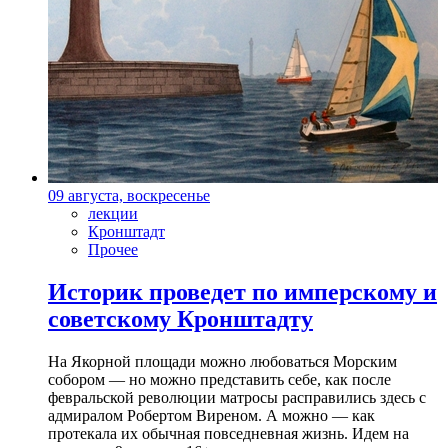
09 августа, воскресенье
лекции
Кронштадт
Прочее
Историк проведет по имперскому и
советскому Кронштадту
На Якорной площади можно любоваться Морским
собором — но можно представить себе, как после
февральской революции матросы расправились здесь с
адмиралом Робертом Виреном. А можно — как
протекала их обычная повседневная жизнь. Идем на