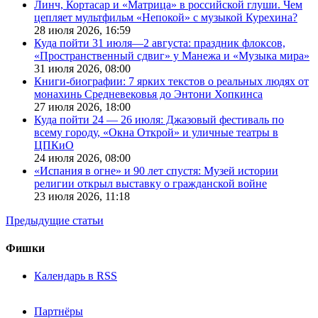
Линч, Кортасар и «Матрица» в российской глуши. Чем
цепляет мультфильм «Непокой» с музыкой Курехина?
28 июля 2026,
16:59
Куда пойти 31 июля—2 августа: праздник флоксов,
«Пространственный сдвиг» у Манежа и «Музыка мира»
31 июля 2026,
08:00
Книги-биографии: 7 ярких текстов о реальных людях от
монахинь Средневековья до Энтони Хопкинса
27 июля 2026,
18:00
Куда пойти 24 — 26 июля: Джазовый фестиваль по
всему городу, «Окна Открой» и уличные театры в
ЦПКиО
24 июля 2026,
08:00
«Испания в огне» и 90 лет спустя: Музей истории
религии открыл выставку о гражданской войне
23 июля 2026,
11:18
Предыдущие статьи
Фишки
Календарь в RSS
Партнёры