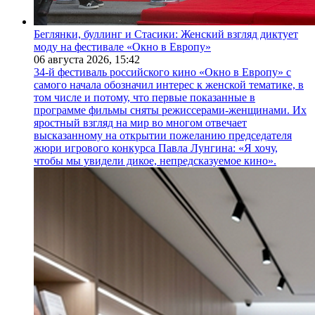
Беглянки, буллинг и Стасики: Женский взгляд диктует
моду на фестивале «Окно в Европу»
06 августа 2026,
15:42
34-й фестиваль российского кино «Окно в Европу» с
самого начала обозначил интерес к женской тематике, в
том числе и потому, что первые показанные в
программе фильмы сняты режиссерами-женщинами. Их
яростный взгляд на мир во многом отвечает
высказанному на открытии пожеланию председателя
жюри игрового конкурса Павла Лунгина: «Я хочу,
чтобы мы увидели дикое, непредсказуемое кино».