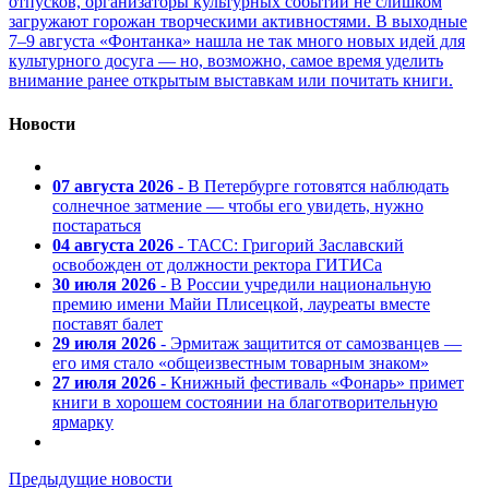
отпусков, организаторы культурных событий не слишком
загружают горожан творческими активностями. В выходные
7–9 августа «Фонтанка» нашла не так много новых идей для
культурного досуга — но, возможно, самое время уделить
внимание ранее открытым выставкам или почитать книги.
Новости
07 августа 2026
- В Петербурге готовятся наблюдать
солнечное затмение — чтобы его увидеть, нужно
постараться
04 августа 2026
- ТАСС: Григорий Заславский
освобожден от должности ректора ГИТИСа
30 июля 2026
- В России учредили национальную
премию имени Майи Плисецкой, лауреаты вместе
поставят балет
29 июля 2026
- Эрмитаж защитится от самозванцев —
его имя стало «общеизвестным товарным знаком»
27 июля 2026
- Книжный фестиваль «Фонарь» примет
книги в хорошем состоянии на благотворительную
ярмарку
Предыдущие новости