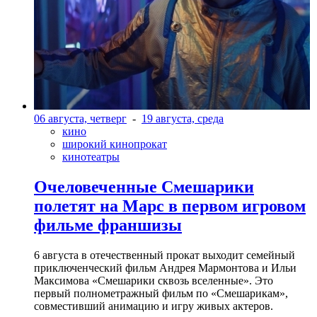
06 августа, четверг
-
19 августа, среда
кино
широкий кинопрокат
кинотеатры
Очеловеченные Смешарики
полетят на Марс в первом игровом
фильме франшизы
6 августа в отечественный прокат выходит семейный
приключенческий фильм Андрея Мармонтова и Ильи
Максимова «Смешарики сквозь вселенные». Это
первый полнометражный фильм по «Смешарикам»,
совместивший анимацию и игру живых актеров.