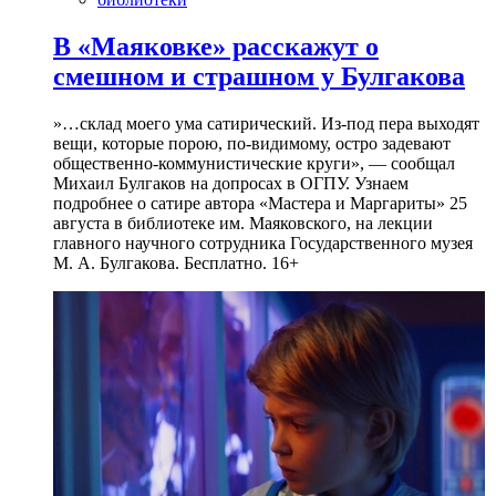
В «Маяковке» расскажут о
смешном и страшном у Булгакова
»…склад моего ума сатирический. Из-под пера выходят
вещи, которые порою, по-видимому, остро задевают
общественно-коммунистические круги», — сообщал
Михаил Булгаков на допросах в ОГПУ. Узнаем
подробнее о сатире автора «Мастера и Маргариты» 25
августа в библиотеке им. Маяковского, на лекции
главного научного сотрудника Государственного музея
М. А. Булгакова. Бесплатно. 16+