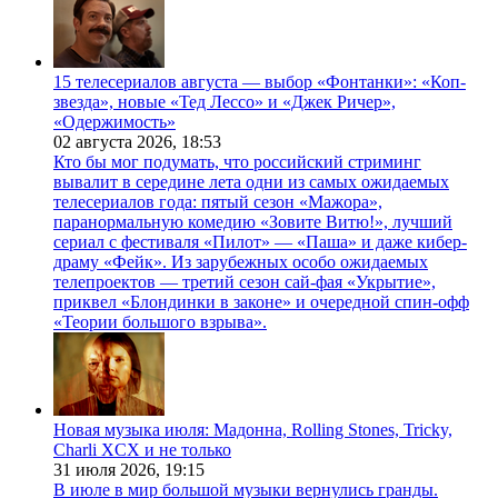
15 телесериалов августа — выбор «Фонтанки»: «Коп-
звезда», новые «Тед Лессо» и «Джек Ричер»,
«Одержимость»
02 августа 2026,
18:53
Кто бы мог подумать, что российский стриминг
вывалит в середине лета одни из самых ожидаемых
телесериалов года: пятый сезон «Мажора»,
паранормальную комедию «Зовите Витю!», лучший
сериал с фестиваля «Пилот» — «Паша» и даже кибер-
драму «Фейк». Из зарубежных особо ожидаемых
телепроектов — третий сезон сай-фая «Укрытие»,
приквел «Блондинки в законе» и очередной спин-офф
«Теории большого взрыва».
Новая музыка июля: Мадонна, Rolling Stones, Tricky,
Charli XCX и не только
31 июля 2026,
19:15
В июле в мир большой музыки вернулись гранды.