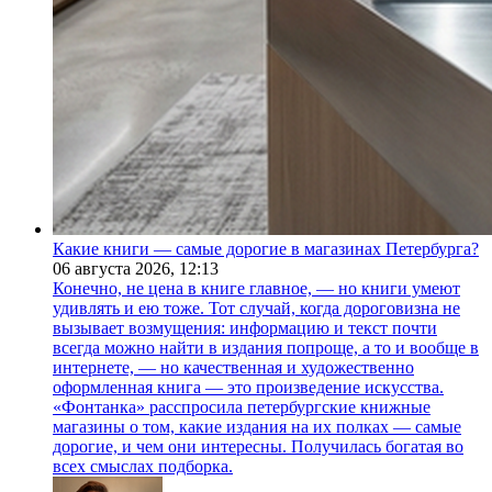
Какие книги — самые дорогие в магазинах Петербурга?
06 августа 2026,
12:13
Конечно, не цена в книге главное, — но книги умеют
удивлять и ею тоже. Тот случай, когда дороговизна не
вызывает возмущения: информацию и текст почти
всегда можно найти в издания попроще, а то и вообще в
интернете, — но качественная и художественно
оформленная книга — это произведение искусства.
«Фонтанка» расспросила петербургские книжные
магазины о том, какие издания на их полках — самые
дорогие, и чем они интересны. Получилась богатая во
всех смыслах подборка.