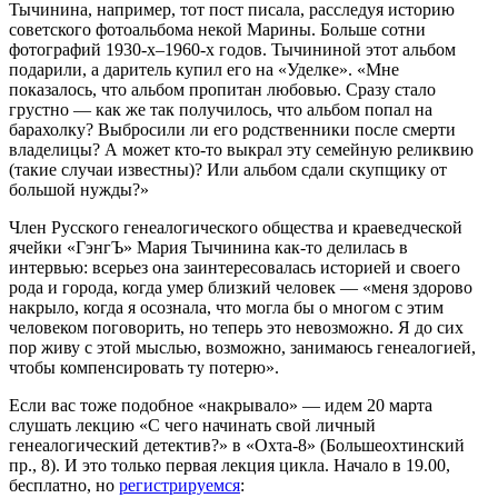
Тычинина, например, тот пост писала, расследуя историю
советского фотоальбома некой Марины. Больше сотни
фотографий 1930-х–1960-х годов. Тычининой этот альбом
подарили, а даритель купил его на «Уделке». «Мне
показалось, что альбом пропитан любовью. Сразу стало
грустно — как же так получилось, что альбом попал на
барахолку? Выбросили ли его родственники после смерти
владелицы? А может кто-то выкрал эту семейную реликвию
(такие случаи известны)? Или альбом сдали скупщику от
большой нужды?»
Член Русского генеалогического общества и краеведческой
ячейки «ГэнгЪ» Мария Тычинина как-то делилась в
интервью: всерьез она заинтересовалась историей и своего
рода и города, когда умер близкий человек — «меня здорово
накрыло, когда я осознала, что могла бы о многом с этим
человеком поговорить, но теперь это невозможно. Я до сих
пор живу с этой мыслью, возможно, занимаюсь генеалогией,
чтобы компенсировать ту потерю».
Если вас тоже подобное «накрывало» — идем 20 марта
слушать лекцию «С чего начинать свой личный
генеалогический детектив?» в «Охта-8» (Большеохтинский
пр., 8). И это только первая лекция цикла. Начало в 19.00,
бесплатно, но
регистрируемся
: