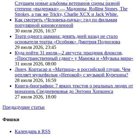
Слушаем новые альбомы ветеранов сцены разной
степени «выдержки» — Мадонны, Rolling Stones, The
Strokes, а так же Tricky, Charlie XCX и Jack White.
Как смотреть «Человека-паука»: гид по фильмам
популярной киновселенной
30 июля 2026,
16:37
Театр одного шамана: девять дней назад не стало
основателя театра «Особняк» Дмитрия Поднозова
29 июля 2026,
23:45
Куда пойти 31 июля—2 августа: праздник флоксов,
«Пространственный сдвиг» у Манежа и «Музыка мира»
31 июля 2026,
08:00
Линч, Кортасар и «Матрица» в российской глуши. Чем
цепляет мультфильм «Непокой» с музыкой Курехина?
28 июля 2026,
16:59
Книги-биографии: 7 ярких текстов о реальных людях от
монахинь Средневековья до Энтони Хопкинса
27 июля 2026,
18:00
Предыдущие статьи
Фишки
Календарь в RSS