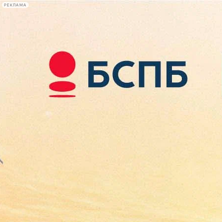
РЕКЛАМА
Афиша Plus
#телегид
Фонтанка.ру
Сегодня:
2026.08.08
01:21
Афиша Plus
кино
спектакли
выставки
концерты
лекции
книги
афиша плюс
новости
+