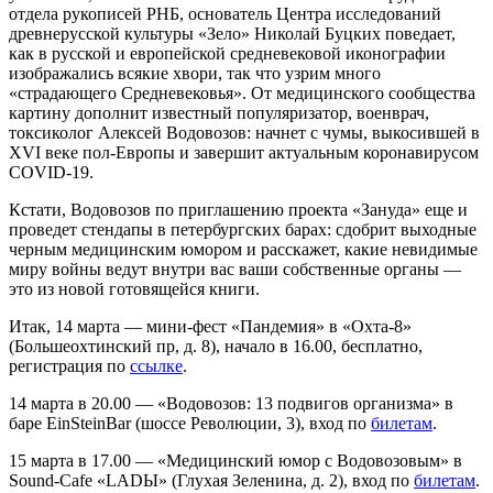
отдела рукописей РНБ, основатель Центра исследований
древнерусской культуры «Зело» Николай Буцких поведает,
как в русской и европейской средневековой иконографии
изображались всякие хвори, так что узрим много
«страдающего Средневековья». От медицинского сообщества
картину дополнит известный популяризатор, военврач,
токсиколог Алексей Водовозов: начнет с чумы, выкосившей в
XVI веке пол-Европы и завершит актуальным коронавирусом
COVID-19.
Кстати, Водовозов по приглашению проекта «Зануда» еще и
проведет стендапы в петербургских барах: сдобрит выходные
черным медицинским юмором и расскажет, какие невидимые
миру войны ведут внутри вас ваши собственные органы —
это из новой готовящейся книги.
Итак, 14 марта — мини-фест «Пандемия» в «Охта-8»
(Большеохтинский пр, д. 8), начало в 16.00, бесплатно,
регистрация по
ссылке
.
14 марта в 20.00 — «Водовозов: 13 подвигов организма» в
баре EinSteinBar (шоссе Революции, 3), вход по
билета
м
.
15 марта в 17.00 — «Медицинский юмор с Водовозовым» в
Sound-Cafe «LADЫ» (Глухая Зеленина, д. 2), вход по
билета
м
.