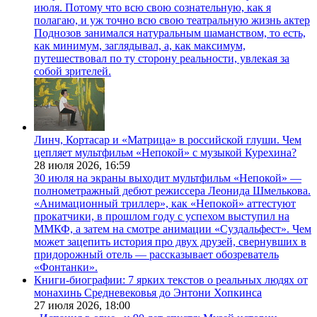
июля. Потому что всю свою сознательную, как я
полагаю, и уж точно всю свою театральную жизнь актер
Поднозов занимался натуральным шаманством, то есть,
как минимум, заглядывал, а, как максимум,
путешествовал по ту сторону реальности, увлекая за
собой зрителей.
Линч, Кортасар и «Матрица» в российской глуши. Чем
цепляет мультфильм «Непокой» с музыкой Курехина?
28 июля 2026,
16:59
30 июля на экраны выходит мультфильм «Непокой» —
полнометражный дебют режиссера Леонида Шмелькова.
«Анимационный триллер», как «Непокой» аттестуют
прокатчики, в прошлом году с успехом выступил на
ММКФ, а затем на смотре анимации «Суздальфест». Чем
может зацепить история про двух друзей, свернувших в
придорожный отель — рассказывает обозреватель
«Фонтанки».
Книги-биографии: 7 ярких текстов о реальных людях от
монахинь Средневековья до Энтони Хопкинса
27 июля 2026,
18:00