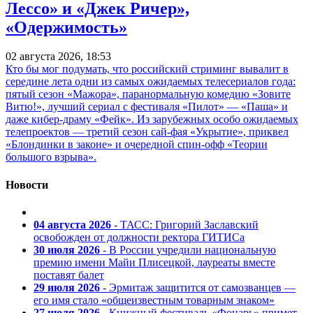
Лессо» и «Джек Ричер»,
«Одержимость»
02 августа 2026, 18:53
Кто бы мог подумать, что российский стриминг вывалит в
середине лета одни из самых ожидаемых телесериалов года:
пятый сезон «Мажора», паранормальную комедию «Зовите
Витю!», лучший сериал с фестиваля «Пилот» — «Паша» и
даже кибер-драму «Фейк». Из зарубежных особо ожидаемых
телепроектов — третий сезон сай-фая «Укрытие», приквел
«Блондинки в законе» и очередной спин-офф «Теории
большого взрыва».
Новости
04 августа 2026
- ТАСС: Григорий Заславский
освобожден от должности ректора ГИТИСа
30 июля 2026
- В России учредили национальную
премию имени Майи Плисецкой, лауреаты вместе
поставят балет
29 июля 2026
- Эрмитаж защитится от самозванцев —
его имя стало «общеизвестным товарным знаком»
27 июля 2026
- Книжный фестиваль «Фонарь» примет