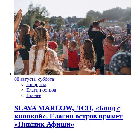
08 августа, суббота
концерты
Елагин остров
Прочее
SLAVA MARLOW, ЛСП, «Бонд с
кнопкой». Елагин остров примет
«Пикник Афиши»