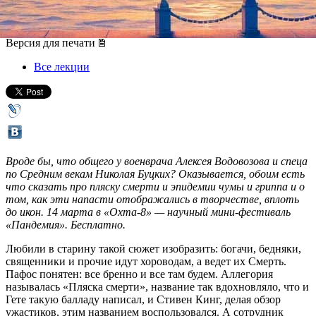
14 марта 2020, суббота
-
15 марта 2020, воскресенье
Версия для печати
Все лекции
Вроде бы, что общего у военврача Алексея Водовозова и спеца
по Средним векам Николая Буцких? Оказывается, обоим есть
что сказать про пляску смерти и эпидемии чумы и гриппа и о
том, как эти напасти отображались в творчестве, вплоть
до икон. 14 марта в «Охта-8» — научный мини-фестиваль
«Пандемия». Бесплатно.
Любили в старину такой сюжет изобразить: богачи, бедняки,
священники и прочие идут хороводам, а ведет их Смерть.
Пафос понятен: все бренно и все там будем. Аллегория
называлась «Пляска смерти», название так вдохновляло, что и
Гете такую балладу написал, и Стивен Кинг, делая обзор
ужастиков, этим названием воспользовался. А сотрудник