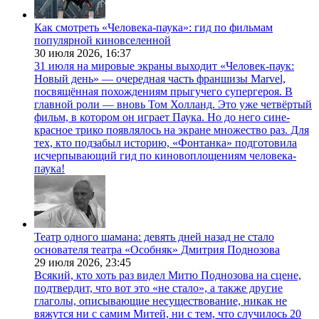
Как смотреть «Человека-паука»: гид по фильмам
популярной киновселенной
30 июля 2026,
16:37
31 июля на мировые экраны выходит «Человек-паук:
Новый день» — очередная часть франшизы Marvel,
посвящённая похождениям прыгучего супергероя. В
главной роли — вновь Том Холланд. Это уже четвёртый
фильм, в котором он играет Паука. Но до него сине-
красное трико появлялось на экране множество раз. Для
тех, кто подзабыл историю, «Фонтанка» подготовила
исчерпывающий гид по киновоплощениям человека-
паука!
Театр одного шамана: девять дней назад не стало
основателя театра «Особняк» Дмитрия Поднозова
29 июля 2026,
23:45
Всякий, кто хоть раз видел Митю Поднозова на сцене,
подтвердит, что вот это «не стало», а также другие
глаголы, описывающие несуществование, никак не
вяжутся ни с самим Митей, ни с тем, что случилось 20