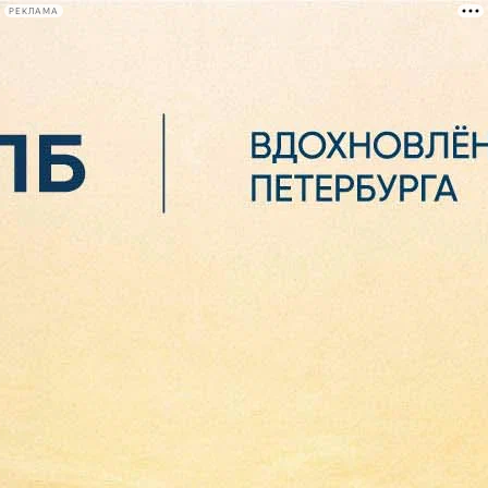
РЕКЛАМА
Афиша Plus
#телегид
Фонтанка.ру
Сегодня:
2026.08.06
02:13
Афиша Plus
кино
спектакли
выставки
концерты
лекции
книги
афиша плюс
новости
+