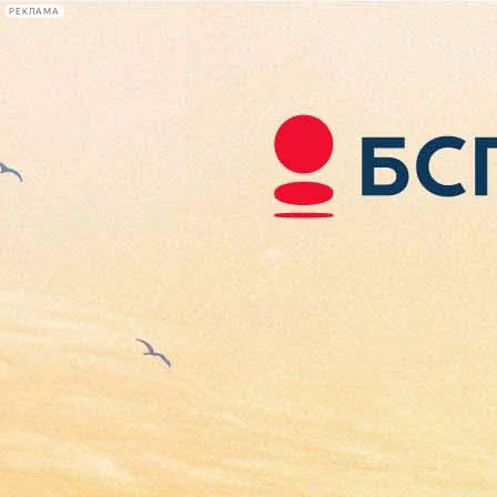
РЕКЛАМА
Афиша Plus
#телегид
Фонтанка.ру
Сегодня:
2026.08.07
10:40
Афиша Plus
кино
спектакли
выставки
концерты
лекции
книги
афиша плюс
новости
+