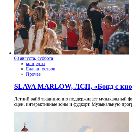
08 августа, суббота
концерты
Елагин остров
Прочее
SLAVA MARLOW, ЛСП, «Бонд с кноп
Летний вайб традиционно поддерживает музыкальный фест
сцен, интерактивные зоны и фудкорт. Музыкальную прогр