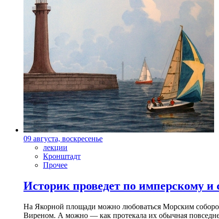
09 августа, воскресенье
лекции
Кронштадт
Прочее
Историк проведет по имперскому и
На Якорной площади можно любоваться Морским собором 
Виреном. А можно — как протекала их обычная повседнев