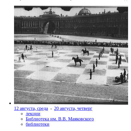
12 августа, среда
-
20 августа, четверг
лекции
Библиотека им. В.В. Маяковского
библиотеки