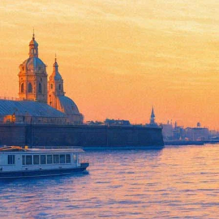
От чумы до COVID-19: в Пете
14 марта 2020, суббота
-
15 марта 2020, воскресенье
Версия для печати