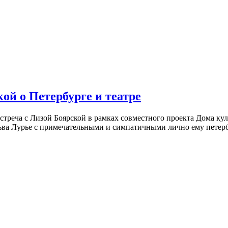
ой о Петербурге и театре
встреча с Лизой Боярской в рамках совместного проекта Дома к
ьва Лурье с примечательными и симпатичными лично ему петербу