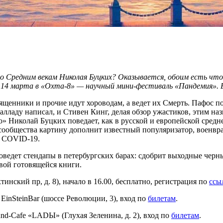
 по Средним векам Николая Буцких? Оказывается, обоим есть что
. 14 марта в «Охта-8» — научный мини-фестиваль «Пандемия». 
ященники и прочие идут хороводам, а ведет их Смерть. Пафос по
балладу написал, и Стивен Кинг, делая обзор ужастиков, этим н
» Николай Буцких поведает, как в русской и европейской средн
ообщества картину дополнит известный популяризатор, военвра
м COVID-19.
роведет стендапы в петербургских барах: сдобрит выходные че
вой готовящейся книги.
нский пр, д. 8), начало в 16.00, бесплатно, регистрация по
ссы
 EinSteinBar (шоссе Революции, 3), вход по
билета
м
.
d-Cafe «LADЫ» (Глухая Зеленина, д. 2), вход по
билета
м
.