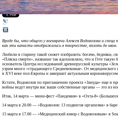
Все лекции
Вроде бы, что общего у военврача Алексея Водовозова и спеца
как эти напасти отображались в творчестве, вплоть до икон
Любили в старину такой сюжет изобразить: богачи, бедняки, св
«Пляска смерти», название так вдохновляло, что и Гете такую 
основатель Центра исследований древнерусской культуры «Зело
узрим много «страдающего Средневековья». От медицинского с
в XVI веке пол-Европы и завершит актуальным коронавирусо
Кстати, Водовозов по приглашению проекта «Зануда» еще и п
войны ведут внутри вас ваши собственные органы — это из но
Итак, 14 марта — мини-фест «Пандемия» в «Охта-8» (Большеохти
14 марта в 20.00 — «Водовозов: 13 подвигов организма» в баре
15 марта в 17.00 — «Медицинский юмор с Водовозовым» в Soun