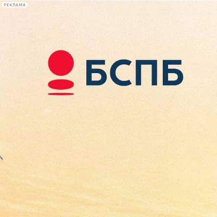
РЕКЛАМА
Афиша Plus
#телегид
Фонтанка.ру
Сегодня:
2026.08.07
11:44
Афиша Plus
кино
спектакли
выставки
концерты
лекции
книги
афиша плюс
новости
+