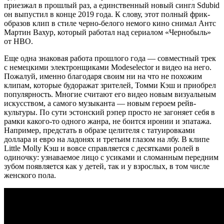
приезжал в прошлый раз, а единственный новый сингл Sdubid
он выпустил в конце 2019 года. К слову, этот полный фрик-
образов клип в стиле черно-белого немого кино снимал Антс
Мартин Вахур, который работал над сериалом «Чернобыль»
от HBO.
Еще одна знаковая работа прошлого года — совместный трек
с немецкими электронщиками Modeselector и видео на него.
Пожалуй, именно благодаря своим ни на что не похожим
клипам, которые будоражат зрителей, Томми Кэш и приобрел
популярность. Многие считают его видео новым визуальным
искусством, а самого музыканта — новым героем рейв-
культуры. По сути эстонский рэпер просто не загоняет себя в
рамки какого-то одного жанра, не боится иронии и эпатажа.
Например, предстать в образе целителя с татуировками
доллара и евро на ладонях и третьим глазом на лбу. В клипе
Little Molly Кэш и вовсе справляется с десятками ролей в
одиночку: узнаваемое лицо с усиками и сломанным передним
зубом появляется как у детей, так и у взрослых, в том числе
женского пола.