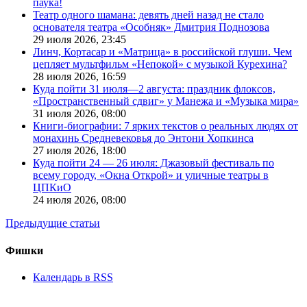
паука!
Театр одного шамана: девять дней назад не стало
основателя театра «Особняк» Дмитрия Поднозова
29 июля 2026,
23:45
Линч, Кортасар и «Матрица» в российской глуши. Чем
цепляет мультфильм «Непокой» с музыкой Курехина?
28 июля 2026,
16:59
Куда пойти 31 июля—2 августа: праздник флоксов,
«Пространственный сдвиг» у Манежа и «Музыка мира»
31 июля 2026,
08:00
Книги-биографии: 7 ярких текстов о реальных людях от
монахинь Средневековья до Энтони Хопкинса
27 июля 2026,
18:00
Куда пойти 24 — 26 июля: Джазовый фестиваль по
всему городу, «Окна Открой» и уличные театры в
ЦПКиО
24 июля 2026,
08:00
Предыдущие статьи
Фишки
Календарь в RSS