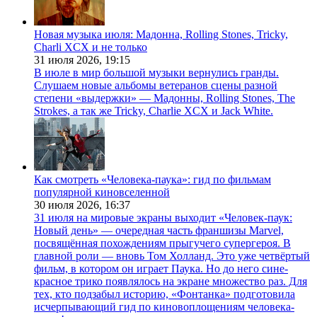
Новая музыка июля: Мадонна, Rolling Stones, Tricky,
Charli XCX и не только
31 июля 2026,
19:15
В июле в мир большой музыки вернулись гранды.
Слушаем новые альбомы ветеранов сцены разной
степени «выдержки» — Мадонны, Rolling Stones, The
Strokes, а так же Tricky, Charlie XCX и Jack White.
Как смотреть «Человека-паука»: гид по фильмам
популярной киновселенной
30 июля 2026,
16:37
31 июля на мировые экраны выходит «Человек-паук:
Новый день» — очередная часть франшизы Marvel,
посвящённая похождениям прыгучего супергероя. В
главной роли — вновь Том Холланд. Это уже четвёртый
фильм, в котором он играет Паука. Но до него сине-
красное трико появлялось на экране множество раз. Для
тех, кто подзабыл историю, «Фонтанка» подготовила
исчерпывающий гид по киновоплощениям человека-