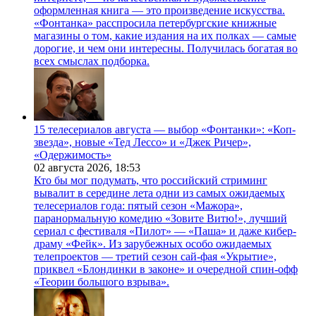
оформленная книга — это произведение искусства.
«Фонтанка» расспросила петербургские книжные
магазины о том, какие издания на их полках — самые
дорогие, и чем они интересны. Получилась богатая во
всех смыслах подборка.
15 телесериалов августа — выбор «Фонтанки»: «Коп-
звезда», новые «Тед Лессо» и «Джек Ричер»,
«Одержимость»
02 августа 2026,
18:53
Кто бы мог подумать, что российский стриминг
вывалит в середине лета одни из самых ожидаемых
телесериалов года: пятый сезон «Мажора»,
паранормальную комедию «Зовите Витю!», лучший
сериал с фестиваля «Пилот» — «Паша» и даже кибер-
драму «Фейк». Из зарубежных особо ожидаемых
телепроектов — третий сезон сай-фая «Укрытие»,
приквел «Блондинки в законе» и очередной спин-офф
«Теории большого взрыва».