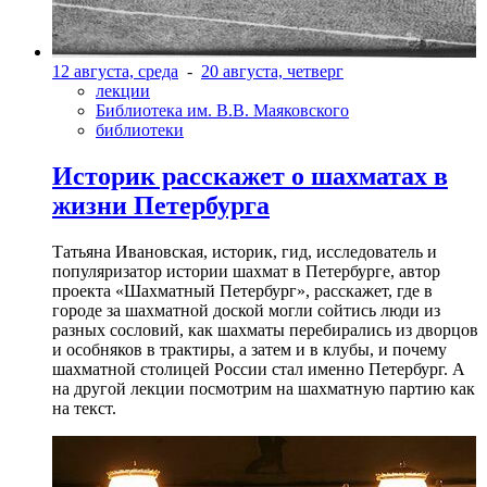
12 августа, среда
-
20 августа, четверг
лекции
Библиотека им. В.В. Маяковского
библиотеки
Историк расскажет о шахматах в
жизни Петербурга
Татьяна Ивановская, историк, гид, исследователь и
популяризатор истории шахмат в Петербурге, автор
проекта «Шахматный Петербург», расскажет, где в
городе за шахматной доской могли сойтись люди из
разных сословий, как шахматы перебирались из дворцов
и особняков в трактиры, а затем и в клубы, и почему
шахматной столицей России стал именно Петербург. А
на другой лекции посмотрим на шахматную партию как
на текст.