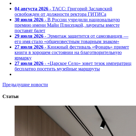
04 августа 2026
- ТАСС: Григорий Заславский
освобожден от должности ректора ГИТИСа
30 июля 2026
- В России учредили национальную
премию имени Майи Плисецкой, лауреаты вместе
поставят балет
29 июля 2026
- Эрмитаж защитится от самозванцев —
его имя стало «общеизвестным товарным знаком»
27 июля 2026
- Книжный фестиваль «Фонарь» примет
книги в хорошем состоянии на благотворительную
ярмарку
27 июля 2026
- «Царское Село» зовет тезок императриц
бесплатно посетить музейные маршруты
Предыдущие новости
Статьи