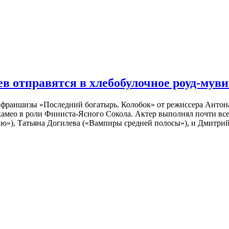
 отправятся в хлебобулочное роуд-муви
й франшизы «Последний богатырь. Колобок» от режиссера Анто
 камео в роли Финиста-Ясного Сокола. Актер выполнял почти вс
ю»), Татьяна Догилева («Вампиры средней полосы»), и Дмитрий