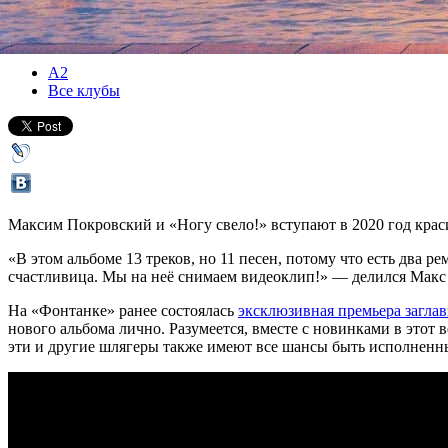
Версия для печати
Все концерты
А2
Все клубы
Максим Покровский и «Ногу свело!» вступают в 2020 год крас
«В этом альбоме 13 треков, но 11 песен, потому что есть два 
счастливица. Мы на неё снимаем видеоклип!» — делился Макс 
На «Фонтанке» ранее состоялась
эксклюзивная премьера загла
нового альбома лично. Разумеется, вместе с новинками в это
эти и другие шлягеры также имеют все шансы быть исполненны