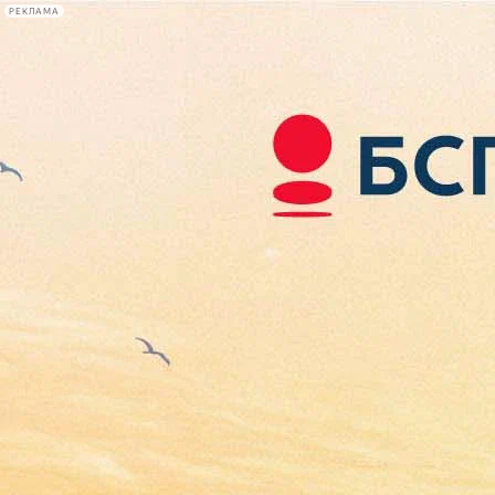
РЕКЛАМА
Афиша Plus
#телегид
Фонтанка.ру
Сегодня:
2026.08.06
11:44
Афиша Plus
кино
спектакли
выставки
концерты
лекции
книги
афиша плюс
новости
+