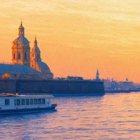
Группа «Ногу свело!» хочет 
08 марта 2020, воскресенье
,
20.00
18+