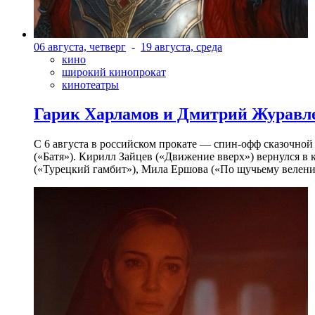
06 августа, четверг
-
19 августа, среда
кино
широкий кинопрокат
кинотеатры
Гарик Харламов и Дмитрий Журавлев
С 6 августа в российском прокате — спин-офф сказочно
(«Батя»). Кирилл Зайцев («Движение вверх») вернулся в
(«Турецкий гамбит»), Мила Ершова («По щучьему велени