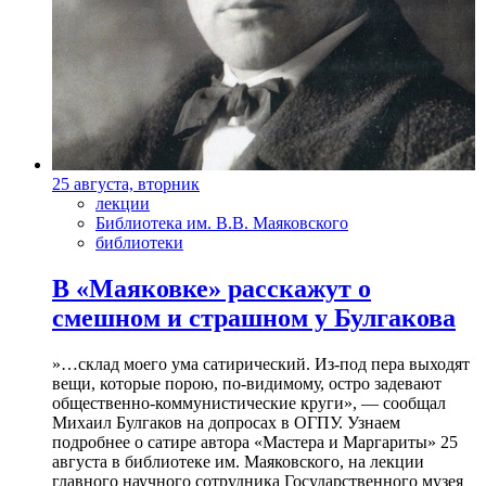
25 августа, вторник
лекции
Библиотека им. В.В. Маяковского
библиотеки
В «Маяковке» расскажут о
смешном и страшном у Булгакова
»…склад моего ума сатирический. Из-под пера выходят
вещи, которые порою, по-видимому, остро задевают
общественно-коммунистические круги», — сообщал
Михаил Булгаков на допросах в ОГПУ. Узнаем
подробнее о сатире автора «Мастера и Маргариты» 25
августа в библиотеке им. Маяковского, на лекции
главного научного сотрудника Государственного музея