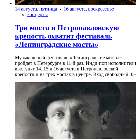
14 августа, пятница
-
16 августа, воскресенье
концерты
Три моста и Петропавловскую
крепость охватит фестиваль
«Ленинградские мосты»
Музыкальный фестиваль «Ленинградские мосты»
пройдет в Петербурге в 11-й раз. Инди-поп исполнители
выступят 14, 15 и 16 августа в Петропавловской
крепости и на трех мостах в центре. Вход свободный. 0+