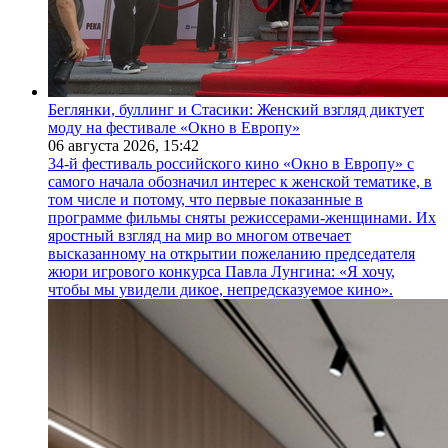
Беглянки, буллинг и Стасики: Женский взгляд диктует
моду на фестивале «Окно в Европу»
06 августа 2026,
15:42
34-й фестиваль российского кино «Окно в Европу» с
самого начала обозначил интерес к женской тематике, в
том числе и потому, что первые показанные в
программе фильмы сняты режиссерами-женщинами. Их
яростный взгляд на мир во многом отвечает
высказанному на открытии пожеланию председателя
жюри игрового конкурса Павла Лунгина: «Я хочу,
чтобы мы увидели дикое, непредсказуемое кино».