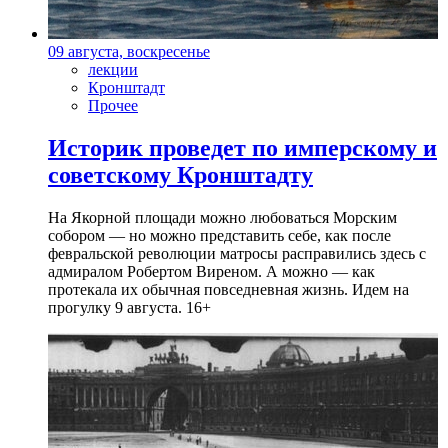
09 августа, воскресенье
лекции
Кронштадт
Прочее
Историк проведет по имперскому и
советскому Кронштадту
На Якорной площади можно любоваться Морским
собором — но можно представить себе, как после
февральской революции матросы расправились здесь с
адмиралом Робертом Виреном. А можно — как
протекала их обычная повседневная жизнь. Идем на
прогулку 9 августа. 16+