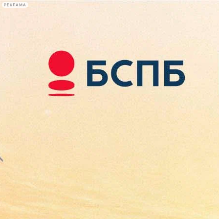
РЕКЛАМА
Афиша Plus
#телегид
Фонтанка.ру
Сегодня:
2026.08.09
09:20
Афиша Plus
кино
спектакли
выставки
концерты
лекции
книги
афиша плюс
новости
+