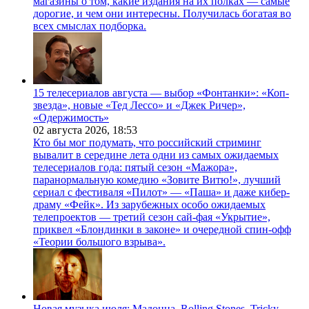
магазины о том, какие издания на их полках — самые
дорогие, и чем они интересны. Получилась богатая во
всех смыслах подборка.
15 телесериалов августа — выбор «Фонтанки»: «Коп-
звезда», новые «Тед Лессо» и «Джек Ричер»,
«Одержимость»
02 августа 2026,
18:53
Кто бы мог подумать, что российский стриминг
вывалит в середине лета одни из самых ожидаемых
телесериалов года: пятый сезон «Мажора»,
паранормальную комедию «Зовите Витю!», лучший
сериал с фестиваля «Пилот» — «Паша» и даже кибер-
драму «Фейк». Из зарубежных особо ожидаемых
телепроектов — третий сезон сай-фая «Укрытие»,
приквел «Блондинки в законе» и очередной спин-офф
«Теории большого взрыва».
Новая музыка июля: Мадонна, Rolling Stones, Tricky,