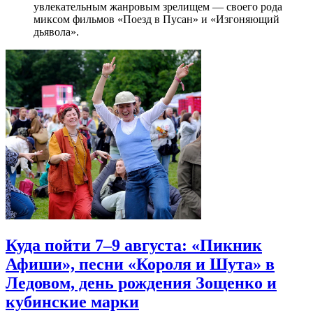
увлекательным жанровым зрелищeм — своего рода
миксом фильмов «Поезд в Пусан» и «Изгоняющий
дьявола».
Куда пойти 7–9 августа: «Пикник
Афиши», песни «Короля и Шута» в
Ледовом, день рождения Зощенко и
кубинские марки