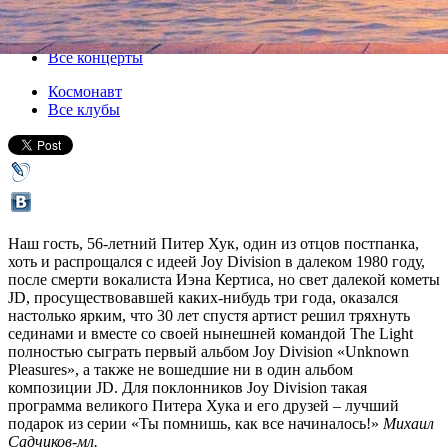
03 марта 2012, суббота
,
20.00
Версия для печати
Все концерты
Космонавт
Все клубы
Наш гость, 56-летний Питер Хук, один из отцов постпанка,
хоть и распрощался с идеей Joy Division в далеком 1980 году,
после смерти вокалиста Иэна Кертиса, но свет далекой кометы
JD, просуществовавшей каких-нибудь три года, оказался
настолько ярким, что 30 лет спустя артист решил тряхнуть
сединами и вместе со своей нынешней командой The Light
полностью сыграть первый альбом Joy Division «Unknown
Pleasures», а также не вошедшие ни в один альбом
композиции JD. Для поклонников Joy Division такая
программа великого Питера Хука и его друзей – лучший
подарок из серии «Ты помнишь, как все начиналось!»
Михаил
Садчиков-мл.