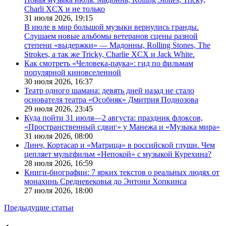
Charli XCX и не только
31 июля 2026,
19:15
В июле в мир большой музыки вернулись гранды.
Слушаем новые альбомы ветеранов сцены разной
степени «выдержки» — Мадонны, Rolling Stones, The
Strokes, а так же Tricky, Charlie XCX и Jack White.
Как смотреть «Человека-паука»: гид по фильмам
популярной киновселенной
30 июля 2026,
16:37
Театр одного шамана: девять дней назад не стало
основателя театра «Особняк» Дмитрия Поднозова
29 июля 2026,
23:45
Куда пойти 31 июля—2 августа: праздник флоксов,
«Пространственный сдвиг» у Манежа и «Музыка мира»
31 июля 2026,
08:00
Линч, Кортасар и «Матрица» в российской глуши. Чем
цепляет мультфильм «Непокой» с музыкой Курехина?
28 июля 2026,
16:59
Книги-биографии: 7 ярких текстов о реальных людях от
монахинь Средневековья до Энтони Хопкинса
27 июля 2026,
18:00
Предыдущие статьи