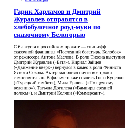
Гарик Харламов и Дмитрий
Журавлев отправятся в
хлебобулочное роуд-муви по
сказочному Белогорью
С 6 августа в российском прокате — спин-офф
сказочной франшизы «Последний богатырь. Колобок»
от режиссера Антона Маслова. В роли Тихона выступил
Дмитрий Журавлев («Батя»). Кирилл Зайцев
(«Движение вверх») вернулся в камео в роли Финиста-
Ясного Сокола. Актер выполнял почти все трюки
самостоятельно. В фильме также снялись Гоша Куценко
(«Турецкий гамбит»), Мила Ершова («По щучьему
велению»), Татьяна Догилева («Вампиры средней
полосы»), и Дмитрий Колчин («Коммерсант»).