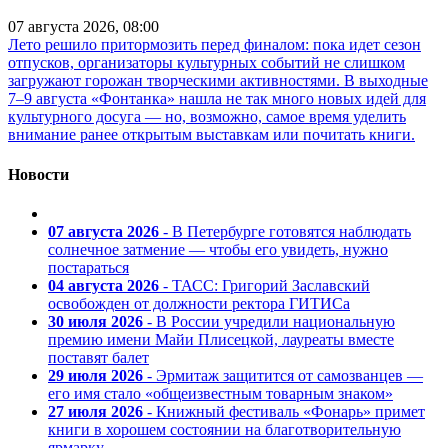
07 августа 2026, 08:00
Лето решило притормозить перед финалом: пока идет сезон
отпусков, организаторы культурных событий не слишком
загружают горожан творческими активностями. В выходные
7–9 августа «Фонтанка» нашла не так много новых идей для
культурного досуга — но, возможно, самое время уделить
внимание ранее открытым выставкам или почитать книги.
Новости
07 августа 2026
- В Петербурге готовятся наблюдать
солнечное затмение — чтобы его увидеть, нужно
постараться
04 августа 2026
- ТАСС: Григорий Заславский
освобожден от должности ректора ГИТИСа
30 июля 2026
- В России учредили национальную
премию имени Майи Плисецкой, лауреаты вместе
поставят балет
29 июля 2026
- Эрмитаж защитится от самозванцев —
его имя стало «общеизвестным товарным знаком»
27 июля 2026
- Книжный фестиваль «Фонарь» примет
книги в хорошем состоянии на благотворительную
ярмарку