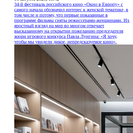
34-й фестиваль российского кино «Окно в Европу» с
самого начала обозначил интерес к женской тематике, в
том числе и потому, что первые показанные в
программе фильмы сняты режиссерами-женщинами. Их
яростный взгляд на мир во многом отвечает
высказанному на открытии пожеланию председателя
жюри игрового конкурса Павла Лунгина: «Я хочу,
чтобы мы увидели дикое, непредсказуемое кино».