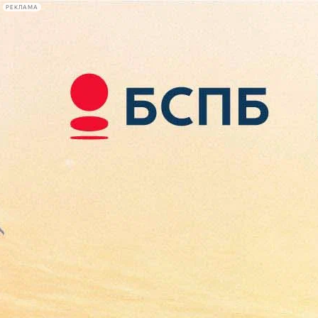
РЕКЛАМА
Афиша Plus
#телегид
Фонтанка.ру
Сегодня:
2026.08.08
05:01
Афиша Plus
кино
спектакли
выставки
концерты
лекции
книги
афиша плюс
новости
+