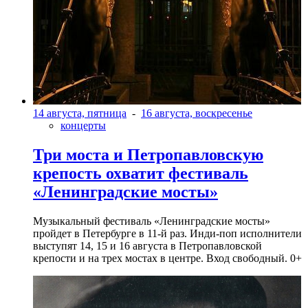
14 августа, пятница
-
16 августа, воскресенье
концерты
Три моста и Петропавловскую
крепость охватит фестиваль
«Ленинградские мосты»
Музыкальный фестиваль «Ленинградские мосты»
пройдет в Петербурге в 11-й раз. Инди-поп исполнители
выступят 14, 15 и 16 августа в Петропавловской
крепости и на трех мостах в центре. Вход свободный. 0+