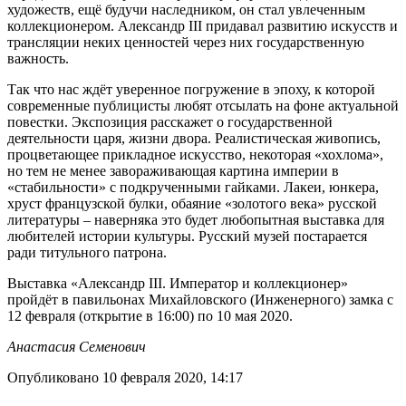
художеств, ещё будучи наследником, он стал увлеченным
коллекционером. Александр III придавал развитию искусств и
трансляции неких ценностей через них государственную
важность.
Так что нас ждёт уверенное погружение в эпоху, к которой
современные публицисты любят отсылать на фоне актуальной
повестки. Экспозиция расскажет о государственной
деятельности царя, жизни двора. Реалистическая живопись,
процветающее прикладное искусство, некоторая «хохлома»,
но тем не менее завораживающая картина империи в
«стабильности» с подкрученными гайками. Лакеи, юнкера,
хруст французской булки, обаяние «золотого века» русской
литературы – наверняка это будет любопытная выставка для
любителей истории культуры. Русский музей постарается
ради титульного патрона.
Выставка «Александр III. Император и коллекционер»
пройдёт в павильонах Михайловского (Инженерного) замка с
12 февраля (открытие в 16:00) по 10 мая 2020.
Анастасия Семенович
Опубликовано 10 февраля 2020, 14:17