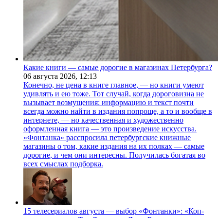
Какие книги — самые дорогие в магазинах Петербурга?
06 августа 2026,
12:13
Конечно, не цена в книге главное, — но книги умеют
удивлять и ею тоже. Тот случай, когда дороговизна не
вызывает возмущения: информацию и текст почти
всегда можно найти в издания попроще, а то и вообще в
интернете, — но качественная и художественно
оформленная книга — это произведение искусства.
«Фонтанка» расспросила петербургские книжные
магазины о том, какие издания на их полках — самые
дорогие, и чем они интересны. Получилась богатая во
всех смыслах подборка.
15 телесериалов августа — выбор «Фонтанки»: «Коп-