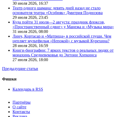
30 июля 2026,
16:37
Театр одного шамана: девять дней назад не стало
основателя театра «Особняк» Дмитрия Поднозова
29 июля 2026,
23:45
Куда пойти 31 июля—2 августа: праздник флоксов,
«Пространственный сдвиг» у Манежа и «Музыка мира»
31 июля 2026,
08:00
Линч, Кортасар и «Матрица» в российской глуши. Чем
цепляет мультфильм «Непокой» с музыкой Курехина?
28 июля 2026,
16:59
Книги-биографии: 7 ярких текстов о реальных людях от
монахинь Средневековья до Энтони Хопкинса
27 июля 2026,
18:00
Предыдущие статьи
Фишки
Календарь в RSS
Партнёры
О сайте
Контакты
Реклама