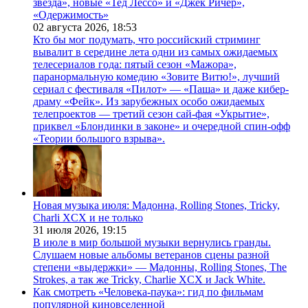
звезда», новые «Тед Лессо» и «Джек Ричер»,
«Одержимость»
02 августа 2026,
18:53
Кто бы мог подумать, что российский стриминг
вывалит в середине лета одни из самых ожидаемых
телесериалов года: пятый сезон «Мажора»,
паранормальную комедию «Зовите Витю!», лучший
сериал с фестиваля «Пилот» — «Паша» и даже кибер-
драму «Фейк». Из зарубежных особо ожидаемых
телепроектов — третий сезон сай-фая «Укрытие»,
приквел «Блондинки в законе» и очередной спин-офф
«Теории большого взрыва».
Новая музыка июля: Мадонна, Rolling Stones, Tricky,
Charli XCX и не только
31 июля 2026,
19:15
В июле в мир большой музыки вернулись гранды.
Слушаем новые альбомы ветеранов сцены разной
степени «выдержки» — Мадонны, Rolling Stones, The
Strokes, а так же Tricky, Charlie XCX и Jack White.
Как смотреть «Человека-паука»: гид по фильмам
популярной киновселенной