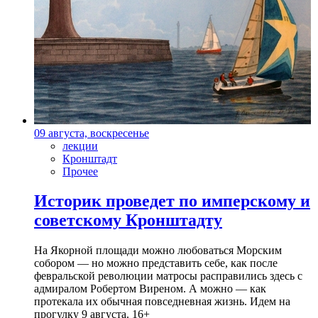
09 августа, воскресенье
лекции
Кронштадт
Прочее
Историк проведет по имперскому и
советскому Кронштадту
На Якорной площади можно любоваться Морским
собором — но можно представить себе, как после
февральской революции матросы расправились здесь с
адмиралом Робертом Виреном. А можно — как
протекала их обычная повседневная жизнь. Идем на
прогулку 9 августа. 16+