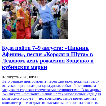
Куда пойти 7–9 августа: «Пикник
Афиши», песни «Короля и Шута» в
Ледовом, день рождения Зощенко и
кубинские марки
07 августа 2026, 08:00
Лето решило притормозить перед финалом: пока идет сезон
отпусков, организаторы культурных событий не слишком
загружают горожан творческими активностями. В выходные
7–9 августа «Фонтанка» нашла не так много новых идей для
культурного досуга — но, возможно, самое время уделить
внимание ранее открытым выставкам или почитать книги.