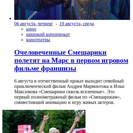
06 августа, четверг
-
19 августа, среда
кино
широкий кинопрокат
кинотеатры
Очеловеченные Смешарики
полетят на Марс в первом игровом
фильме франшизы
6 августа в отечественный прокат выходит семейный
приключенческий фильм Андрея Мармонтова и Ильи
Максимова «Смешарики сквозь вселенные». Это
первый полнометражный фильм по «Смешарикам»,
совместивший анимацию и игру живых актеров.