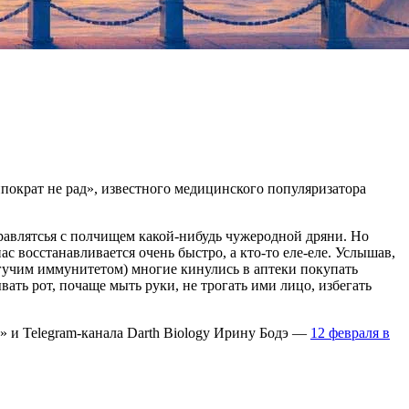
ппократ не рад», известного медицинского популяризатора
правлятсья с полчищем какой-нибудь чужеродной дряни. Но
с восстанавливается очень быстро, а кто-то еле-еле. Услышав,
огучим иммунитетом) многие кинулись в аптеки покупать
вать рот, почаще мыть руки, не трогать ими лицо, избегать
» и Telegram-канала Darth Biology Ирину Бодэ —
12 февраля в