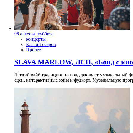
08 августа, суббота
концерты
Елагин остров
Прочее
SLAVA MARLOW, ЛСП, «Бонд с кноп
Летний вайб традиционно поддерживает музыкальный фест
сцен, интерактивные зоны и фудкорт. Музыкальную прогр