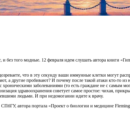
 и без того модные. 12 февраля идем слушать автора книги «Ги
дозреваете, что в эту секунду ваши иммунные клетки могут рас
, а другие пробивают? И почему после такой атаки кто-то из на
 с хроническими заболеваниями (то есть граждане не с самым м
низация здравоохранения советует самое простое: чихая, прикры
левшими людьми. И при недомогании идите к врачу.
 СПбГУ, автора портала «Проект о биологии и медицине Fleming