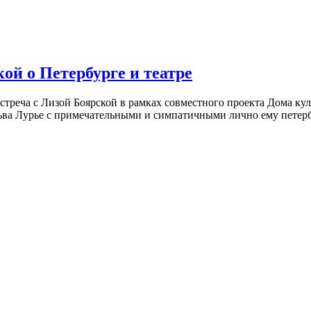
ой о Петербурге и театре
встреча с Лизой Боярской в рамках совместного проекта Дома к
ьва Лурье с примечательными и симпатичными лично ему петербу