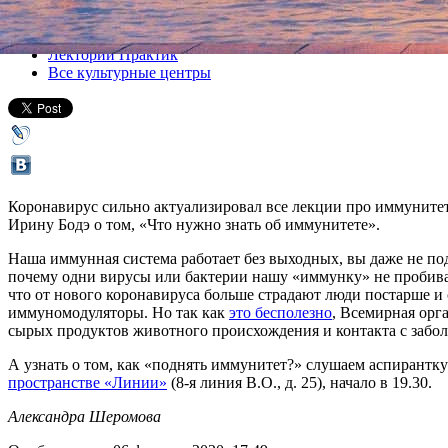
Все лекции
Лекторий Практик
Все культурные центры
Коронавирус сильно актуализировал все лекции про иммунитет,
Ирину Бодэ о том, «Что нужно знать об иммунитете».
Наша иммунная система работает без выходных, вы даже не по
почему одни вирусы или бактерии нашу «иммунку» не пробивают
что от нового коронавируса больше страдают люди постарше и
иммуномодуляторы. Но так как
это бесполезно
, Всемирная орга
сырых продуктов животного происхождения и контакта с забо
А узнать о том, как «поднять иммунитет?» слушаем аспирантку
пространстве «Линии»
(8-я линия В.О., д. 25), начало в 19.30.
Александра Шеромова