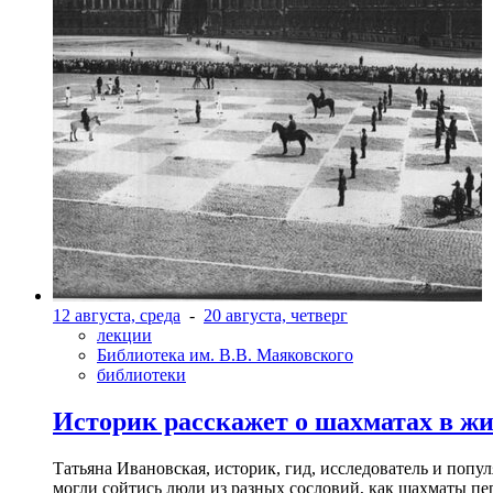
12 августа, среда
-
20 августа, четверг
лекции
Библиотека им. В.В. Маяковского
библиотеки
Историк расскажет о шахматах в ж
Татьяна Ивановская, историк, гид, исследователь и попу
могли сойтись люди из разных сословий, как шахматы пер