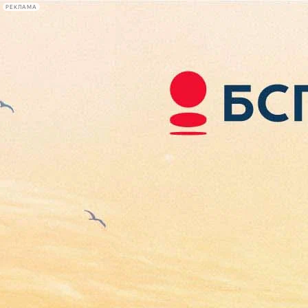
РЕКЛАМА
Афиша Plus
#телегид
Фонтанка.ру
Сегодня:
2026.08.07
15:25
Афиша Plus
кино
спектакли
выставки
концерты
лекции
книги
афиша плюс
новости
+