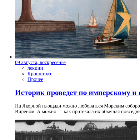
09 августа, воскресенье
лекции
Кронштадт
Прочее
Историк проведет по имперскому и
На Якорной площади можно любоваться Морским собором 
Виреном. А можно — как протекала их обычная повседнев