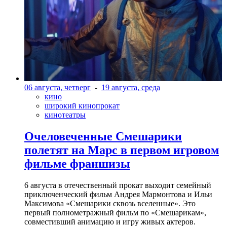
06 августа, четверг
-
19 августа, среда
кино
широкий кинопрокат
кинотеатры
Очеловеченные Смешарики
полетят на Марс в первом игровом
фильме франшизы
6 августа в отечественный прокат выходит семейный
приключенческий фильм Андрея Мармонтова и Ильи
Максимова «Смешарики сквозь вселенные». Это
первый полнометражный фильм по «Смешарикам»,
совместивший анимацию и игру живых актеров.