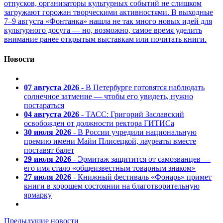
отпусков, организаторы культурных событий не слишком
загружают горожан творческими активностями. В выходные
7–9 августа «Фонтанка» нашла не так много новых идей для
культурного досуга — но, возможно, самое время уделить
внимание ранее открытым выставкам или почитать книги.
Новости
07 августа 2026
- В Петербурге готовятся наблюдать
солнечное затмение — чтобы его увидеть, нужно
постараться
04 августа 2026
- ТАСС: Григорий Заславский
освобожден от должности ректора ГИТИСа
30 июля 2026
- В России учредили национальную
премию имени Майи Плисецкой, лауреаты вместе
поставят балет
29 июля 2026
- Эрмитаж защитится от самозванцев —
его имя стало «общеизвестным товарным знаком»
27 июля 2026
- Книжный фестиваль «Фонарь» примет
книги в хорошем состоянии на благотворительную
ярмарку
Предыдущие новости