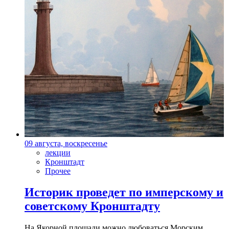
09 августа, воскресенье
лекции
Кронштадт
Прочее
Историк проведет по имперскому и
советскому Кронштадту
На Якорной площади можно любоваться Морским