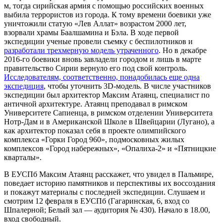
м, тогда сирийская армия с помощью российских военных
выбила террористов из города. К тому времени боевики уже
уничтожили статую «Лев Аллат» возрастом 2000 лет,
взорвали храмы Баалшамина и Бэла. В ходе первой
экспедиции ученые провели съемку с беспилотников и
разработали трехмерную модель утраченного
. Но в декабре
2016-го боевики вновь завладели городом и лишь в марте
правительство Сирии вернуло его под свой контроль.
Исследователям, соответственно, понадобилась еще одна
экспедиция
, чтобы уточнить 3D-модель. В числе участников
экспедиции был архитектор Максим Атаянц, специалист по
античной архитектуре. Атаянц преподавал в римском
Университете Сапиенца, в римском отделении Университета
Нотр-Дам и в Американской Школе в Швейцарии (Лугано), а
как архитектор показал себя в проекте олимпийского
комплекса «Горки Город 960», подмосковных жилых
комплексов «Город набережных», «Опалиха-2» и «Пятницкие
кварталы».
В ЕУСПб Максим Атаянц расскажет, что увидел в Пальмире,
поведает историю памятников и перспективы их воссоздания
и покажут материалы с последней экспедиции. Слушаем и
смотрим 12 февраля в ЕУСПб (Гагаринская, 6, вход со
Шпалерной; Белый зал — аудитория № 430). Начало в 18.00,
вход свободный.