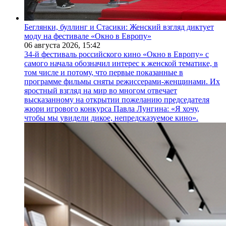
Беглянки, буллинг и Стасики: Женский взгляд диктует
моду на фестивале «Окно в Европу»
06 августа 2026,
15:42
34-й фестиваль российского кино «Окно в Европу» с
самого начала обозначил интерес к женской тематике, в
том числе и потому, что первые показанные в
программе фильмы сняты режиссерами-женщинами. Их
яростный взгляд на мир во многом отвечает
высказанному на открытии пожеланию председателя
жюри игрового конкурса Павла Лунгина: «Я хочу,
чтобы мы увидели дикое, непредсказуемое кино».