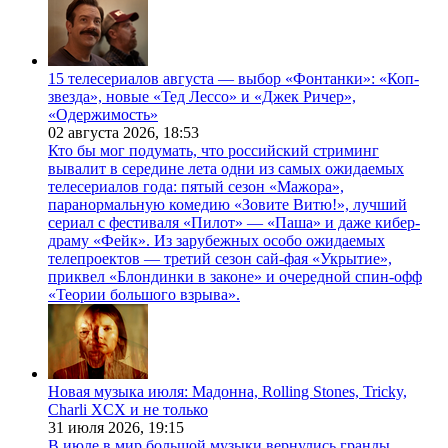
15 телесериалов августа — выбор «Фонтанки»: «Коп-
звезда», новые «Тед Лессо» и «Джек Ричер»,
«Одержимость»
02 августа 2026,
18:53
Кто бы мог подумать, что российский стриминг
вывалит в середине лета одни из самых ожидаемых
телесериалов года: пятый сезон «Мажора»,
паранормальную комедию «Зовите Витю!», лучший
сериал с фестиваля «Пилот» — «Паша» и даже кибер-
драму «Фейк». Из зарубежных особо ожидаемых
телепроектов — третий сезон сай-фая «Укрытие»,
приквел «Блондинки в законе» и очередной спин-офф
«Теории большого взрыва».
Новая музыка июля: Мадонна, Rolling Stones, Tricky,
Charli XCX и не только
31 июля 2026,
19:15
В июле в мир большой музыки вернулись гранды.