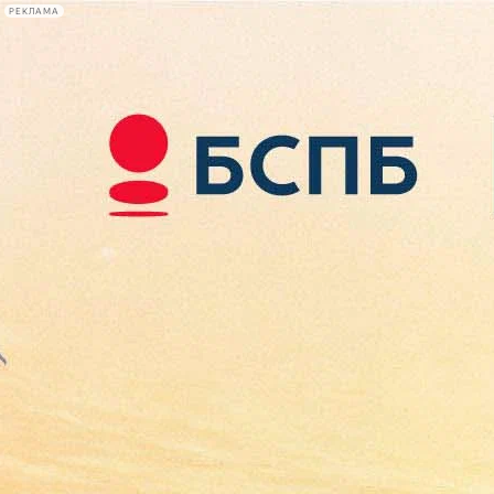
РЕКЛАМА
Афиша Plus
#телегид
Фонтанка.ру
Сегодня:
2026.08.08
22:26
Афиша Plus
кино
спектакли
выставки
концерты
лекции
книги
афиша плюс
новости
+