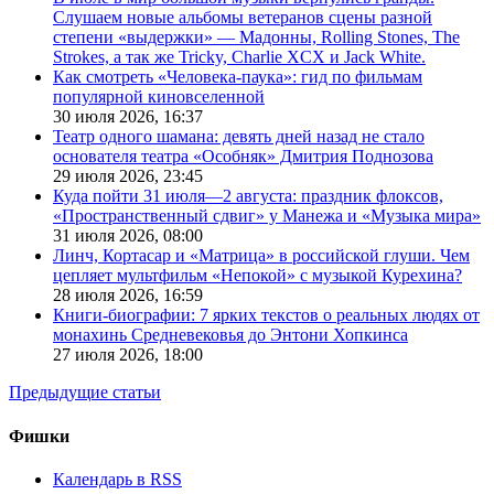
Слушаем новые альбомы ветеранов сцены разной
степени «выдержки» — Мадонны, Rolling Stones, The
Strokes, а так же Tricky, Charlie XCX и Jack White.
Как смотреть «Человека-паука»: гид по фильмам
популярной киновселенной
30 июля 2026,
16:37
Театр одного шамана: девять дней назад не стало
основателя театра «Особняк» Дмитрия Поднозова
29 июля 2026,
23:45
Куда пойти 31 июля—2 августа: праздник флоксов,
«Пространственный сдвиг» у Манежа и «Музыка мира»
31 июля 2026,
08:00
Линч, Кортасар и «Матрица» в российской глуши. Чем
цепляет мультфильм «Непокой» с музыкой Курехина?
28 июля 2026,
16:59
Книги-биографии: 7 ярких текстов о реальных людях от
монахинь Средневековья до Энтони Хопкинса
27 июля 2026,
18:00
Предыдущие статьи
Фишки
Календарь в RSS