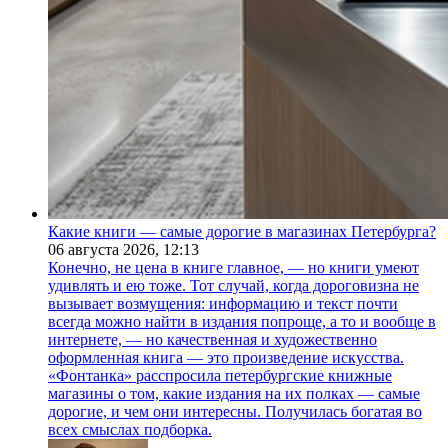
Какие книги — самые дорогие в магазинах Петербурга?
06 августа 2026,
12:13
Конечно, не цена в книге главное, — но книги умеют
удивлять и ею тоже. Тот случай, когда дороговизна не
вызывает возмущения: информацию и текст почти
всегда можно найти в издания попроще, а то и вообще в
интернете, — но качественная и художественно
оформленная книга — это произведение искусства.
«Фонтанка» расспросила петербургские книжные
магазины о том, какие издания на их полках — самые
дорогие, и чем они интересны. Получилась богатая во
всех смыслах подборка.