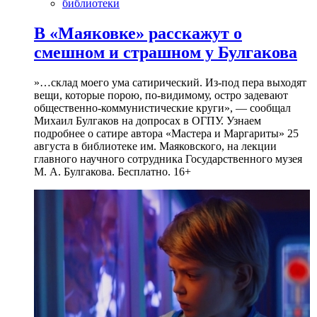
библиотеки
В «Маяковке» расскажут о
смешном и страшном у Булгакова
»…склад моего ума сатирический. Из-под пера выходят
вещи, которые порою, по-видимому, остро задевают
общественно-коммунистические круги», — сообщал
Михаил Булгаков на допросах в ОГПУ. Узнаем
подробнее о сатире автора «Мастера и Маргариты» 25
августа в библиотеке им. Маяковского, на лекции
главного научного сотрудника Государственного музея
М. А. Булгакова. Бесплатно. 16+