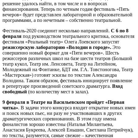
решение удалось найти, в том числе и в вопросах
финансирования. Теперь по четным годам фестиваль «Пять
вечеров» будет представлен лабораторной и образовательной
программами, а по нечетным – собственно театральной.
Фестиваль-2020 соединит несколько направлений.
С 6 по 8
февраля
под руководством театрального критика, основателя
фестиваля «Реальный театр» Олега Лоевского запустят
режиссерскую лабораторию «Володин в городе».
Это
совершенно новый формат для «Пяти вечеров». Шесть
режиссеров различных школ на базе шести театров (Большой
театр кукол, Театр им. Ленсовета, Театр на Литейном,
Молодежный на Фонтанке, БДТ им. Г.А. Товстоногова, Театр
«Мастерская») готовят эскизы по текстам Александра
Володина. Таким образом, фестиваль инициирует появление
в репертуаре произведений советского драматурга.
Вход
свободный
(по количеству мест в залах).
9 февраля в Театре на Васильевском пройдет «Первая
читка»
. В задачи этого конкурса входит открытие новых имен
и поиск новых пьес, ни разу не участвовавших в других
драматургических соревнованиях. В этом году имена
финалистов хорошо известны (Наталья Милантьева,
Анастасия Букреева, Алексей Еньшин, Светлана Петрийчук),
но тексты, разумеется, самые свежие – качественная