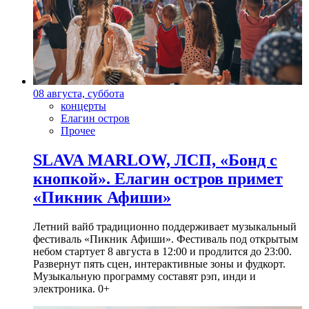
08 августа, суббота
концерты
Елагин остров
Прочее
SLAVA MARLOW, ЛСП, «Бонд с
кнопкой». Елагин остров примет
«Пикник Афиши»
Летний вайб традиционно поддерживает музыкальный
фестиваль «Пикник Афиши». Фестиваль под открытым
небом стартует 8 августа в 12:00 и продлится до 23:00.
Развернут пять сцен, интерактивные зоны и фудкорт.
Музыкальную программу составят рэп, инди и
электроника. 0+