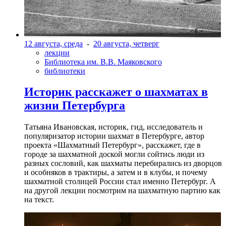
12 августа, среда
-
20 августа, четверг
лекции
Библиотека им. В.В. Маяковского
библиотеки
Историк расскажет о шахматах в
жизни Петербурга
Татьяна Ивановская, историк, гид, исследователь и
популяризатор истории шахмат в Петербурге, автор
проекта «Шахматный Петербург», расскажет, где в
городе за шахматной доской могли сойтись люди из
разных сословий, как шахматы перебирались из дворцов
и особняков в трактиры, а затем и в клубы, и почему
шахматной столицей России стал именно Петербург. А
на другой лекции посмотрим на шахматную партию как
на текст.