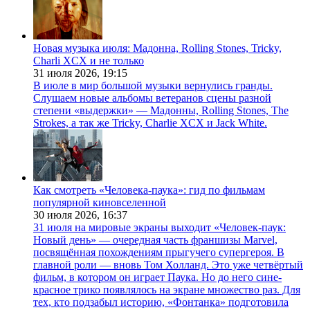
Новая музыка июля: Мадонна, Rolling Stones, Tricky,
Charli XCX и не только
31 июля 2026,
19:15
В июле в мир большой музыки вернулись гранды.
Слушаем новые альбомы ветеранов сцены разной
степени «выдержки» — Мадонны, Rolling Stones, The
Strokes, а так же Tricky, Charlie XCX и Jack White.
Как смотреть «Человека-паука»: гид по фильмам
популярной киновселенной
30 июля 2026,
16:37
31 июля на мировые экраны выходит «Человек-паук:
Новый день» — очередная часть франшизы Marvel,
посвящённая похождениям прыгучего супергероя. В
главной роли — вновь Том Холланд. Это уже четвёртый
фильм, в котором он играет Паука. Но до него сине-
красное трико появлялось на экране множество раз. Для
тех, кто подзабыл историю, «Фонтанка» подготовила