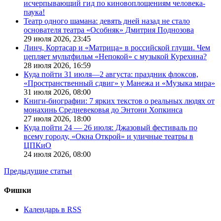
исчерпывающий гид по киновоплощениям человека-
паука!
Театр одного шамана: девять дней назад не стало
основателя театра «Особняк» Дмитрия Поднозова
29 июля 2026,
23:45
Линч, Кортасар и «Матрица» в российской глуши. Чем
цепляет мультфильм «Непокой» с музыкой Курехина?
28 июля 2026,
16:59
Куда пойти 31 июля—2 августа: праздник флоксов,
«Пространственный сдвиг» у Манежа и «Музыка мира»
31 июля 2026,
08:00
Книги-биографии: 7 ярких текстов о реальных людях от
монахинь Средневековья до Энтони Хопкинса
27 июля 2026,
18:00
Куда пойти 24 — 26 июля: Джазовый фестиваль по
всему городу, «Окна Открой» и уличные театры в
ЦПКиО
24 июля 2026,
08:00
Предыдущие статьи
Фишки
Календарь в RSS