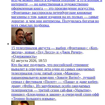
интернете, — но качественная и художественно
оформленная книга — это произведение искусства.
«Фонтанка» расспросила петербургские книжные
магазины о том, какие издания на их полках — самые
дорогие, и чем они интересны. Получилась богатая во
всех смыслах подборка.
15 телесериалов августа — выбор «Фонтанки»: «Коп-
звезда», новые «Тед Лессо» и «Джек Ричер»,
«Одержимость»
02 августа 2026,
18:53
Кто бы мог подумать, что российский стриминг
вывалит в середине лета одни из самых ожидаемых
телесериалов года: пятый сезон «Мажора»,
паранормальную комедию «Зовите Витю!», лучший
сериал с фестиваля «Пилот» — «Паша» и даже кибер-
драму «Фейк». Из зарубежных особо ожидаемых
телепроектов — третий сезон сай-фая «Укрытие»,
приквел «Блондинки в законе» и очередной спин-офф
«Теории большого взрыва».