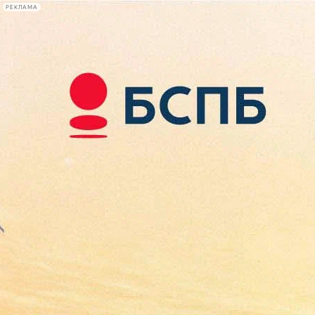
РЕКЛАМА
Афиша Plus
#телегид
Фонтанка.ру
Сегодня:
2026.08.07
13:50
Афиша Plus
кино
спектакли
выставки
концерты
лекции
книги
афиша плюс
новости
+