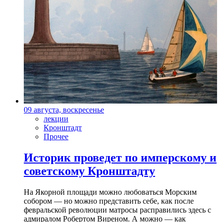
09 августа, воскресенье
лекции
Кронштадт
Прочее
Историк проведет по имперскому и
советскому Кронштадту
На Якорной площади можно любоваться Морским
собором — но можно представить себе, как после
февральской революции матросы расправились здесь с
адмиралом Робертом Виреном. А можно — как