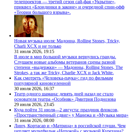
телепроектов — третий сезон сай-фая «Укрытие»,
приквел «Блондинки в законе» и очередной спин-офф
«Теории большого взрыва».
Новая музыка июля: Мадонна, Rolling Stones, Tricky,
Charli XCX и не только
31 июля 2026,
19:15
В июле в мир большой музыки вернулись гранды.
Слушаем новые альбомы ветеранов сцены разной
степени «выдержки» — Мадонны, Rolling Stones, The
Strokes, а так же Tricky, Charlie XCX и Jack White.
Как смотреть «Человека-паука»: гид по фильмам
популярной киновселенной
30 июля 2026,
16:37
Театр одного шамана: девять дней назад не стало
основателя театра «Особняк» Дмитрия Поднозова
29 июля 2026,
23:45
Куда пойти 31 июля—2 августа: праздник флоксов,
«Пространственный сдвиг» у Манежа и «Музыка мира»
31 июля 2026,
08:00
Линч, Кортасар и «Матрица» в российской глуши. Чем
цепляет мультфильм «Непокой» с музыкой Курехина?