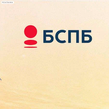
РЕКЛАМА
Афиша Plus
#телегид
Фонтанка.ру
Сегодня:
2026.08.07
23:02
Афиша Plus
кино
спектакли
выставки
концерты
лекции
книги
афиша плюс
новости
+