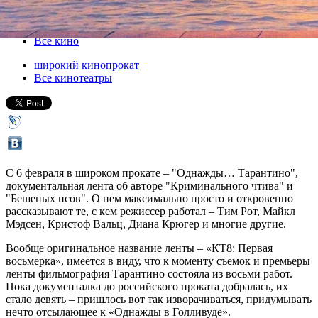
06 февраля 2020, четверг
-
19 февраля 2020, среда
Версия для печати
Все кино
широкий кинопрокат
Все кинотеатры
С 6 февраля в широком прокате – "Однажды… Тарантино",
документальная лента об авторе "Криминального чтива" и
"Бешеных псов". О нем максимально просто и откровенно
рассказывают те, с кем режиссер работал – Тим Рот, Майкл
Мэдсен, Кристоф Вальц, Диана Крюгер и многие другие.
Вообще оригинальное название ленты – «КТ8: Первая
восьмерка», имеется в виду, что к моменту съемок и премьеры
ленты фильмография Тарантино состояла из восьми работ.
Пока документалка до российского проката добралась, их
стало девять – пришлось вот так изворачиваться, придумывать
нечто отсылающее к «Однажды в Голливуде».