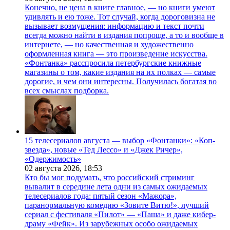
Конечно, не цена в книге главное, — но книги умеют
удивлять и ею тоже. Тот случай, когда дороговизна не
вызывает возмущения: информацию и текст почти
всегда можно найти в издания попроще, а то и вообще в
интернете, — но качественная и художественно
оформленная книга — это произведение искусства.
«Фонтанка» расспросила петербургские книжные
магазины о том, какие издания на их полках — самые
дорогие, и чем они интересны. Получилась богатая во
всех смыслах подборка.
15 телесериалов августа — выбор «Фонтанки»: «Коп-
звезда», новые «Тед Лессо» и «Джек Ричер»,
«Одержимость»
02 августа 2026,
18:53
Кто бы мог подумать, что российский стриминг
вывалит в середине лета одни из самых ожидаемых
телесериалов года: пятый сезон «Мажора»,
паранормальную комедию «Зовите Витю!», лучший
сериал с фестиваля «Пилот» — «Паша» и даже кибер-
драму «Фейк». Из зарубежных особо ожидаемых