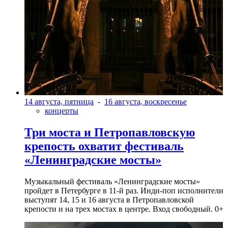
14 августа, пятница
-
16 августа, воскресенье
концерты
Три моста и Петропавловскую
крепость охватит фестиваль
«Ленинградские мосты»
Музыкальный фестиваль «Ленинградские мосты»
пройдет в Петербурге в 11-й раз. Инди-поп исполнители
выступят 14, 15 и 16 августа в Петропавловской
крепости и на трех мостах в центре. Вход свободный. 0+