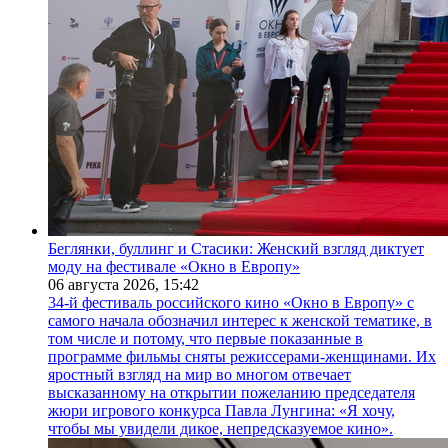
Беглянки, буллинг и Стасики: Женский взгляд диктует
моду на фестивале «Окно в Европу»
06 августа 2026,
15:42
34-й фестиваль российского кино «Окно в Европу» с
самого начала обозначил интерес к женской тематике, в
том числе и потому, что первые показанные в
программе фильмы сняты режиссерами-женщинами. Их
яростный взгляд на мир во многом отвечает
высказанному на открытии пожеланию председателя
жюри игрового конкурса Павла Лунгина: «Я хочу,
чтобы мы увидели дикое, непредсказуемое кино».