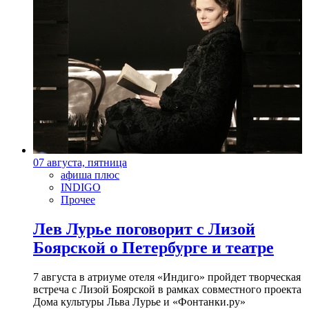
07 августа, пятница
афиша плюс
INDIGO
Прочее
Лев Лурье поговорит с Лизой
Боярской о Петербурге и театре
7 августа в атриуме отеля «Индиго» пройдет творческая
встреча с Лизой Боярской в рамках совместного проекта
Дома культуры Льва Лурье и «Фонтанки.ру»