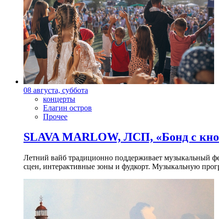
08 августа, суббота
концерты
Елагин остров
Прочее
SLAVA MARLOW, ЛСП, «Бонд с кноп
Летний вайб традиционно поддерживает музыкальный фест
сцен, интерактивные зоны и фудкорт. Музыкальную прогр