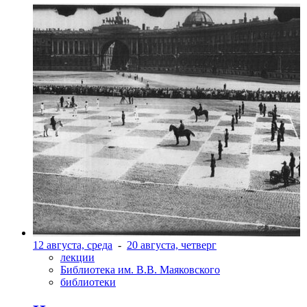
12 августа, среда
-
20 августа, четверг
лекции
Библиотека им. В.В. Маяковского
библиотеки