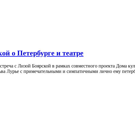
ой о Петербурге и театре
встреча с Лизой Боярской в рамках совместного проекта Дома к
ьва Лурье с примечательными и симпатичными лично ему петербу