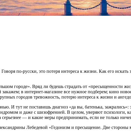
. Говоря по-русски, это потеря интереса к жизни. Как его искать
ольшом городе». Вряд ли будешь страдать от «пресыщенности ж
закажем; в интернет-магазине все нужное подберем; кино новое
рупных городов тревожность, потерю интереса к жизни и ангед
. И тут не поставишь диагноз «да вы, батенька, зажрались»: э
ндромом и даже с шизофренией. В целом, уверяют психологи, к
а серьезнее — и какие меры предпринимать, если не только ничег
Александрины Лебедевой «Гедонизм и пресыщение. Две стороны 