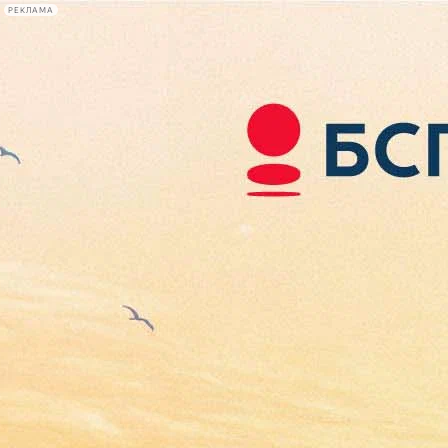
РЕКЛАМА
Афиша Plus
#телегид
Фонтанка.ру
Сегодня:
2026.08.07
08:51
Афиша Plus
кино
спектакли
выставки
концерты
лекции
книги
афиша плюс
новости
+