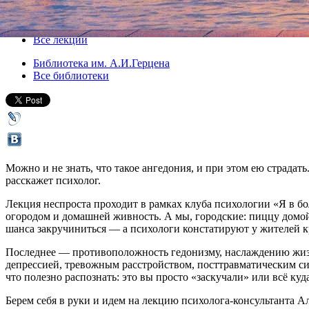
28 января 2020, вторник
,
18.30
Версия для печати
Все лекции
Библиотека им. А.И.Герцена
Все библиотеки
Можно и не знать, что такое ангедония, и при этом ею страдать
расскажет психолог.
Лекция неспроста проходит в рамках клуба психологии «Я в б
огородом и домашней живность. А мы, городские: пиццу домой 
шанса закручиниться — а психологи констатируют у жителей к
Последнее — противоположность гедонизму, наслаждению жизнью
депрессией, тревожным расстройством, посттравматическим си
что полезно распознать: это вы просто «заскучали» или всё куд
Берем себя в руки и идем на лекцию психолога-консультанта 