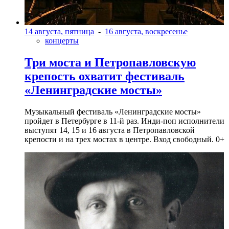
14 августа, пятница
-
16 августа, воскресенье
концерты
Три моста и Петропавловскую
крепость охватит фестиваль
«Ленинградские мосты»
Музыкальный фестиваль «Ленинградские мосты»
пройдет в Петербурге в 11-й раз. Инди-поп исполнители
выступят 14, 15 и 16 августа в Петропавловской
крепости и на трех мостах в центре. Вход свободный. 0+