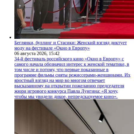
Беглянки, буллинг и Стасики: Женский взгляд диктует
моду на фестивале «Окно в Европу»
06 августа 2026,
15:42
34-й фестиваль российского кино «Окно в Европу» с
самого начала обозначил интерес к женской тематике, в
том числе и потому, что первые показанные в
программе фильмы сняты режиссерами-женщинами. Их
яростный взгляд на мир во многом отвечает
высказанному на открытии пожеланию председателя
жюри игрового конкурса Павла Лунгина: «Я хочу,
чтобы мы увидели дикое, непредсказуемое кино».