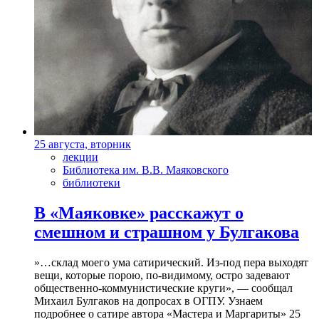
25 августа, вторник
лекции
Библиотека им. В.В. Маяковского
библиотеки
В «Маяковке» расскажут о
смешном и страшном у Булгакова
»…склад моего ума сатирический. Из-под пера выходят
вещи, которые порою, по-видимому, остро задевают
общественно-коммунистические круги», — сообщал
Михаил Булгаков на допросах в ОГПУ. Узнаем
подробнее о сатире автора «Мастера и Маргариты» 25