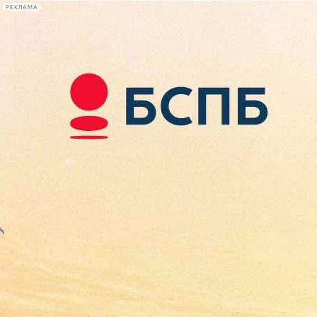
РЕКЛАМА
Афиша Plus
#телегид
Фонтанка.ру
Сегодня:
2026.08.09
08:55
Афиша Plus
кино
спектакли
выставки
концерты
лекции
книги
афиша плюс
новости
+