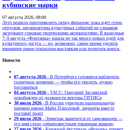
кубинские марки
07 августа 2026, 08:00
Лето решило притормозить перед финалом: пока идет сезон
отпусков, организаторы культурных событий не слишком
загружают горожан творческими активностями. В выходные
7–9 августа «Фонтанка» нашла не так много новых идей для
культурного досуга — но, возможно, самое время уделить
внимание ранее открытым выставкам или почитать книги.
Новости
07 августа 2026
- В Петербурге готовятся наблюдать
солнечное затмение — чтобы его увидеть, нужно
постараться
04 августа 2026
- ТАСС: Григорий Заславский
освобожден от должности ректора ГИТИСа
30 июля 2026
- В России учредили национальную
премию имени Майи Плисецкой, лауреаты вместе
поставят балет
29 июля 2026
- Эрмитаж защитится от самозванцев —
его имя стало «общеизвестным товарным знаком»
27 июля 2026
- Книжный фестиваль «Фонарь» примет