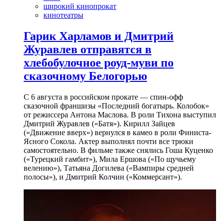
широкий кинопрокат
кинотеатры
Гарик Харламов и Дмитрий
Журавлев отправятся в
хлебобулочное роуд-муви по
сказочному Белогорью
С 6 августа в российском прокате — спин-офф
сказочной франшизы «Последний богатырь. Колобок»
от режиссера Антона Маслова. В роли Тихона выступил
Дмитрий Журавлев («Батя»). Кирилл Зайцев
(«Движение вверх») вернулся в камео в роли Финиста-
Ясного Сокола. Актер выполнял почти все трюки
самостоятельно. В фильме также снялись Гоша Куценко
(«Турецкий гамбит»), Мила Ершова («По щучьему
велению»), Татьяна Догилева («Вампиры средней
полосы»), и Дмитрий Колчин («Коммерсант»).