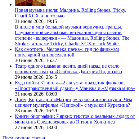
Новая музыка июля: Мадонна, Rolling Stones, Tricky,
Charli XCX и не только
31 июля 2026,
19:15
В июле в мир большой музыки вернулись гранды.
Слушаем новые альбомы ветеранов сцены разной
степени «выдержки» — Мадонны, Rolling Stones, The
Strokes, а так же Tricky, Charlie XCX и Jack White.
Как смотреть «Человека-паука»: гид по фильмам
популярной киновселенной
30 июля 2026,
16:37
Театр одного шамана: девять дней назад не стало
основателя театра «Особняк» Дмитрия Поднозова
29 июля 2026,
23:45
Куда пойти 31 июля—2 августа: праздник флоксов,
«Пространственный сдвиг» у Манежа и «Музыка мира»
31 июля 2026,
08:00
Линч, Кортасар и «Матрица» в российской глуши. Чем
цепляет мультфильм «Непокой» с музыкой Курехина?
28 июля 2026,
16:59
Книги-биографии: 7 ярких текстов о реальных людях от
монахинь Средневековья до Энтони Хопкинса
27 июля 2026,
18:00
Предыдущие статьи