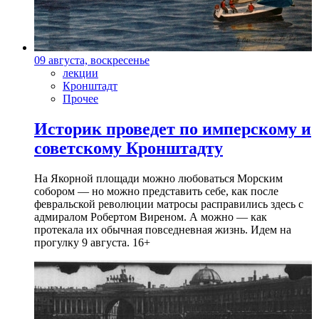
09 августа, воскресенье
лекции
Кронштадт
Прочее
Историк проведет по имперскому и
советскому Кронштадту
На Якорной площади можно любоваться Морским
собором — но можно представить себе, как после
февральской революции матросы расправились здесь с
адмиралом Робертом Виреном. А можно — как
протекала их обычная повседневная жизнь. Идем на
прогулку 9 августа. 16+