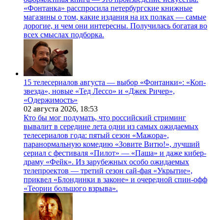
«Фонтанка» расспросила петербургские книжные
магазины о том, какие издания на их полках — самые
дорогие, и чем они интересны. Получилась богатая во
всех смыслах подборка.
15 телесериалов августа — выбор «Фонтанки»: «Коп-
звезда», новые «Тед Лессо» и «Джек Ричер»,
«Одержимость»
02 августа 2026,
18:53
Кто бы мог подумать, что российский стриминг
вывалит в середине лета одни из самых ожидаемых
телесериалов года: пятый сезон «Мажора»,
паранормальную комедию «Зовите Витю!», лучший
сериал с фестиваля «Пилот» — «Паша» и даже кибер-
драму «Фейк». Из зарубежных особо ожидаемых
телепроектов — третий сезон сай-фая «Укрытие»,
приквел «Блондинки в законе» и очередной спин-офф
«Теории большого взрыва».