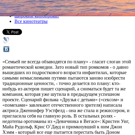
Все кино
широкий кинопрокат
Все кинотеатры
«Семьей не всегда обзаводятся по плану» - гласит слоган этой
романтической комедии. Зато новый тип ромкомов - о давно
вышедших из подросткового возраста инфантилах, которые
самыми немыслимыми путями пытаются заново изобрести
традиционные ценности, - точно делается по плану: кто-
нибудь из актеров пишет сценарий, а сниматься будет та же
компания, которая уже шутила в предыдущем успешном
проекте. Сценарий фильма «Друзья с детьми» («сексом» и
«помехами» завлекают отечественного зрителя) написала
актриса Дженнифер Уэстфелд - она же стала и режиссером, и
пригласила себя на главную роль. В остальных ролях -
недотепы-эротоманы из «Девичника в Вегасе»: Кристен Уиг,
Майа Рудольф, Крис О`Дауд и примкнувший к ним Джон
Хэмм - который все еще пытается перестать быть Доном