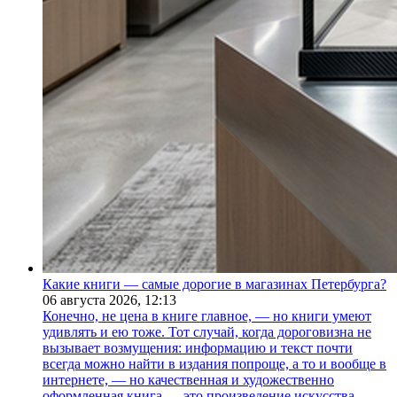
Какие книги — самые дорогие в магазинах Петербурга?
06 августа 2026,
12:13
Конечно, не цена в книге главное, — но книги умеют
удивлять и ею тоже. Тот случай, когда дороговизна не
вызывает возмущения: информацию и текст почти
всегда можно найти в издания попроще, а то и вообще в
интернете, — но качественная и художественно
оформленная книга — это произведение искусства.