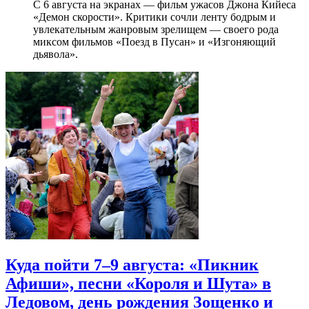
С 6 августа на экранах — фильм ужасов Джона Кийеса
«Демон скорости». Критики сочли ленту бодрым и
увлекательным жанровым зрелищeм — своего рода
миксом фильмов «Поезд в Пусан» и «Изгоняющий
дьявола».
Куда пойти 7–9 августа: «Пикник
Афиши», песни «Короля и Шута» в
Ледовом, день рождения Зощенко и