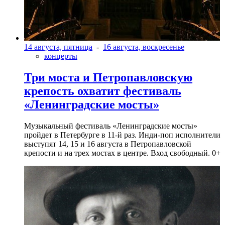
14 августа, пятница
-
16 августа, воскресенье
концерты
Три моста и Петропавловскую
крепость охватит фестиваль
«Ленинградские мосты»
Музыкальный фестиваль «Ленинградские мосты»
пройдет в Петербурге в 11-й раз. Инди-поп исполнители
выступят 14, 15 и 16 августа в Петропавловской
крепости и на трех мостах в центре. Вход свободный. 0+