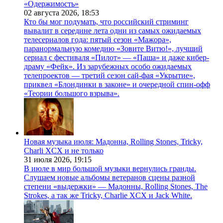
«Одержимость»
02 августа 2026,
18:53
Кто бы мог подумать, что российский стриминг
вывалит в середине лета одни из самых ожидаемых
телесериалов года: пятый сезон «Мажора»,
паранормальную комедию «Зовите Витю!», лучший
сериал с фестиваля «Пилот» — «Паша» и даже кибер-
драму «Фейк». Из зарубежных особо ожидаемых
телепроектов — третий сезон сай-фая «Укрытие»,
приквел «Блондинки в законе» и очередной спин-офф
«Теории большого взрыва».
Новая музыка июля: Мадонна, Rolling Stones, Tricky,
Charli XCX и не только
31 июля 2026,
19:15
В июле в мир большой музыки вернулись гранды.
Слушаем новые альбомы ветеранов сцены разной
степени «выдержки» — Мадонны, Rolling Stones, The
Strokes, а так же Tricky, Charlie XCX и Jack White.