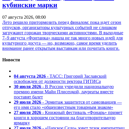
кубинские марки
07 августа 2026, 08:00
Лето решило притормозить перед финалом: пока идет сезон
отпусков, организаторы культурных событий не слишком
загружают горожан творческими активностями. В выходные
7–9 августа «Фонтанка» нашла не так много новых идей для
культурного досуга — но, возможно, самое время уделить
внимание ранее открытым выставкам или почитать книги.
Новости
04 августа 2026
- ТАСС: Григорий Заславский
освобожден от должности ректора ГИТИСа
30 июля 2026
- В России учредили национальную
премию имени Майи Плисецкой, лауреаты вместе
поставят балет
29 июля 2026
- Эрмитаж защитится от самозванцев —
его имя стало «общеизвестным товарным знаком»
27 июля 2026
- Книжный фестиваль «Фонарь» примет
книги в хорошем состоянии на благотворительную
ярмарку
27 июля 2026
- «Царское Село» зовет тезок императриц