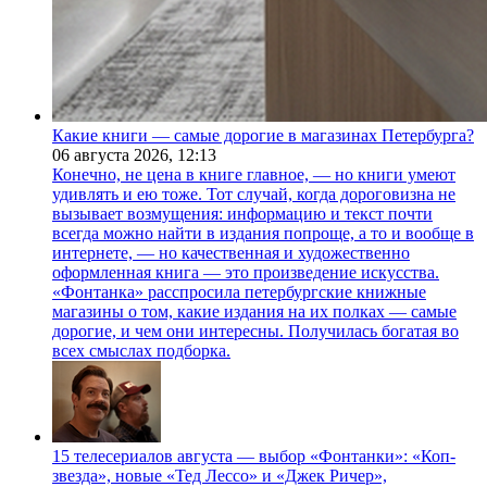
Какие книги — самые дорогие в магазинах Петербурга?
06 августа 2026,
12:13
Конечно, не цена в книге главное, — но книги умеют
удивлять и ею тоже. Тот случай, когда дороговизна не
вызывает возмущения: информацию и текст почти
всегда можно найти в издания попроще, а то и вообще в
интернете, — но качественная и художественно
оформленная книга — это произведение искусства.
«Фонтанка» расспросила петербургские книжные
магазины о том, какие издания на их полках — самые
дорогие, и чем они интересны. Получилась богатая во
всех смыслах подборка.
15 телесериалов августа — выбор «Фонтанки»: «Коп-
звезда», новые «Тед Лессо» и «Джек Ричер»,