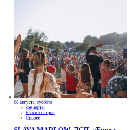
08 августа, суббота
концерты
Елагин остров
Прочее
SLAVA MARLOW, ЛСП, «Бонд с