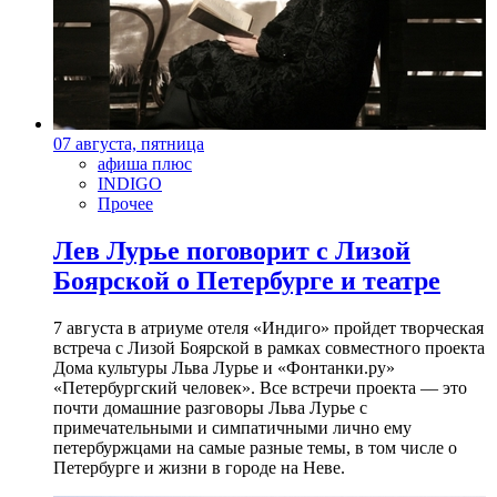
07 августа, пятница
афиша плюс
INDIGO
Прочее
Лев Лурье поговорит с Лизой
Боярской о Петербурге и театре
7 августа в атриуме отеля «Индиго» пройдет творческая
встреча с Лизой Боярской в рамках совместного проекта
Дома культуры Льва Лурье и «Фонтанки.ру»
«Петербургский человек». Все встречи проекта — это
почти домашние разговоры Льва Лурье с
примечательными и симпатичными лично ему
петербуржцами на самые разные темы, в том числе о
Петербурге и жизни в городе на Неве.