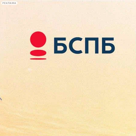
РЕКЛАМА
Афиша Plus
#телегид
Фонтанка.ру
Сегодня:
2026.08.07
13:58
Афиша Plus
кино
спектакли
выставки
концерты
лекции
книги
афиша плюс
новости
+