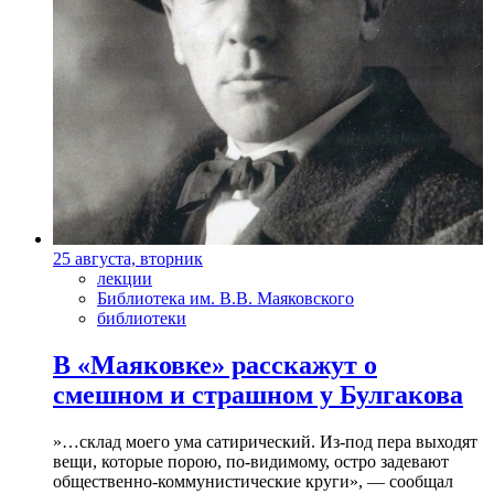
25 августа, вторник
лекции
Библиотека им. В.В. Маяковского
библиотеки
В «Маяковке» расскажут о
смешном и страшном у Булгакова
»…склад моего ума сатирический. Из-под пера выходят
вещи, которые порою, по-видимому, остро задевают
общественно-коммунистические круги», — сообщал