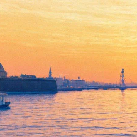
В прокат выходит фаворит
«Оскара» — «1917» Сэма
Мендеса