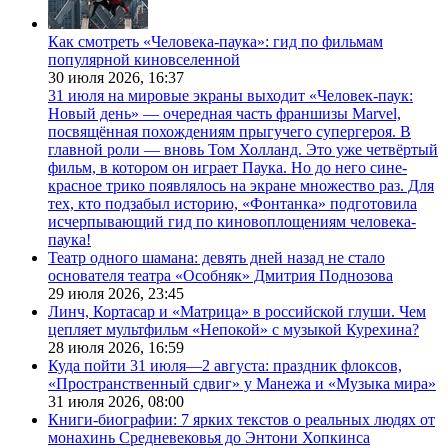
Как смотреть «Человека-паука»: гид по фильмам
популярной киновселенной
30 июля 2026,
16:37
31 июля на мировые экраны выходит «Человек-паук:
Новый день» — очередная часть франшизы Marvel,
посвящённая похождениям прыгучего супергероя. В
главной роли — вновь Том Холланд. Это уже четвёртый
фильм, в котором он играет Паука. Но до него сине-
красное трико появлялось на экране множество раз. Для
тех, кто подзабыл историю, «Фонтанка» подготовила
исчерпывающий гид по киновоплощениям человека-
паука!
Театр одного шамана: девять дней назад не стало
основателя театра «Особняк» Дмитрия Поднозова
29 июля 2026,
23:45
Линч, Кортасар и «Матрица» в российской глуши. Чем
цепляет мультфильм «Непокой» с музыкой Курехина?
28 июля 2026,
16:59
Куда пойти 31 июля—2 августа: праздник флоксов,
«Пространственный сдвиг» у Манежа и «Музыка мира»
31 июля 2026,
08:00
Книги-биографии: 7 ярких текстов о реальных людях от
монахинь Средневековья до Энтони Хопкинса