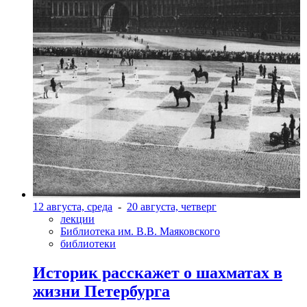
12 августа, среда
-
20 августа, четверг
лекции
Библиотека им. В.В. Маяковского
библиотеки
Историк расскажет о шахматах в
жизни Петербурга