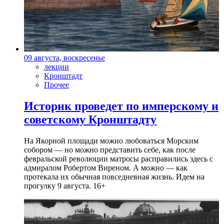
09 августа, воскресенье
лекции
Кронштадт
Прочее
Историк проведет по имперскому и
советскому Кронштадту
На Якорной площади можно любоваться Морским
собором — но можно представить себе, как после
февральской революции матросы расправились здесь с
адмиралом Робертом Виреном. А можно — как
протекала их обычная повседневная жизнь. Идем на
прогулку 9 августа. 16+