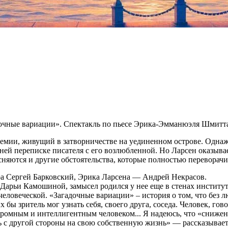
чные вариации». Спектакль по пьесе Эрика-Эмманюэля Шмитта с
ремии, живущий в затворничестве на уединенном острове. Однаж
й переписке писателя с его возлюбленной. Но Ларсен оказываетс
яются и другие обстоятельства, которые полностью переворачив
ра Сергей Барковский, Эрика Ларсена — Андрей Некрасов.
рьи Камошиной, замысел родился у нее еще в стенах института
еловеческой. «Загадочные вариации» – история о том, что без 
 бы зритель мог узнать себя, своего друга, соседа. Человек, го
кромным и интеллигентным человеком... Я надеюсь, что «сниже
ь с другой стороны на свою собственную жизнь» — рассказывае