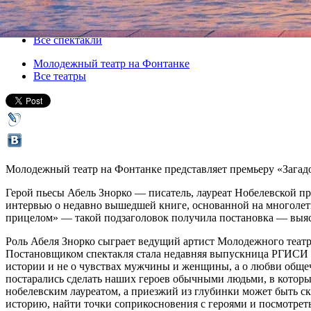
27 декабря 2019, пятница
-
31 декабря 2019, вторник
Версия для печати
Все спектакли
Молодежный театр на Фонтанке
Все театры
Молодежный театр на Фонтанке представляет премьеру «Загадо
Герой пьесы Абель Знорко — писатель, лауреат Нобелевской п
интервью о недавно вышедшей книге, основанной на многолетне
прицелом» — такой подзаголовок получила постановка — выясн
Роль Абеля Знорко сыграет ведущий артист Молодежного теат
Постановщиком спектакля стала недавняя выпускница РГИСИ Да
истории и не о чувствах мужчины и женщины, а о любви общеч
постарались сделать наших героев обычными людьми, в которых
нобелевским лауреатом, а приезжий из глубинки может быть с
историю, найти точки соприкосновения с героями и посмотрет