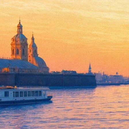
Сергей Барковский сыграет Н
«Молодежки»