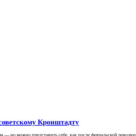
 советскому Кронштадту
— но можно представить себе, как после февральской революц