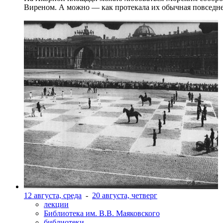
Виреном. А можно — как протекала их обычная повседнев
12 августа, среда
-
20 августа, четверг
лекции
Библиотека им. В.В. Маяковского
библиотеки