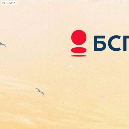
РЕКЛАМА
Афиша Plus
#телегид
Фонтанка.ру
Сегодня:
2026.08.08
12:04
Афиша Plus
кино
спектакли
выставки
концерты
лекции
книги
афиша плюс
новости
+