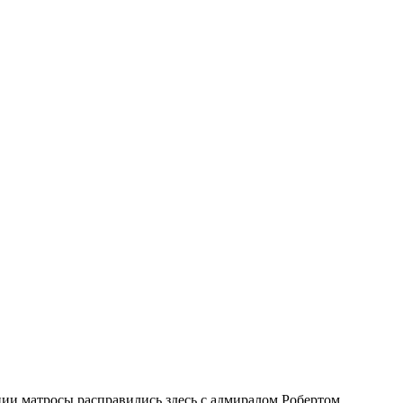
ии матросы расправились здесь с адмиралом Робертом