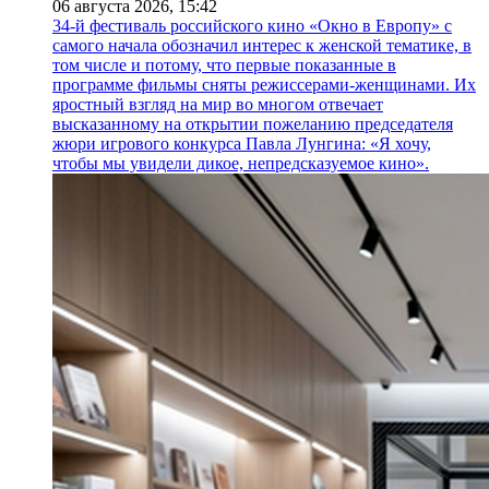
06 августа 2026,
15:42
34-й фестиваль российского кино «Окно в Европу» с
самого начала обозначил интерес к женской тематике, в
том числе и потому, что первые показанные в
программе фильмы сняты режиссерами-женщинами. Их
яростный взгляд на мир во многом отвечает
высказанному на открытии пожеланию председателя
жюри игрового конкурса Павла Лунгина: «Я хочу,
чтобы мы увидели дикое, непредсказуемое кино».