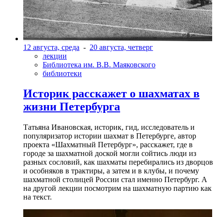
12 августа, среда
-
20 августа, четверг
лекции
Библиотека им. В.В. Маяковского
библиотеки
Историк расскажет о шахматах в
жизни Петербурга
Татьяна Ивановская, историк, гид, исследователь и
популяризатор истории шахмат в Петербурге, автор
проекта «Шахматный Петербург», расскажет, где в
городе за шахматной доской могли сойтись люди из
разных сословий, как шахматы перебирались из дворцов
и особняков в трактиры, а затем и в клубы, и почему
шахматной столицей России стал именно Петербург. А
на другой лекции посмотрим на шахматную партию как
на текст.