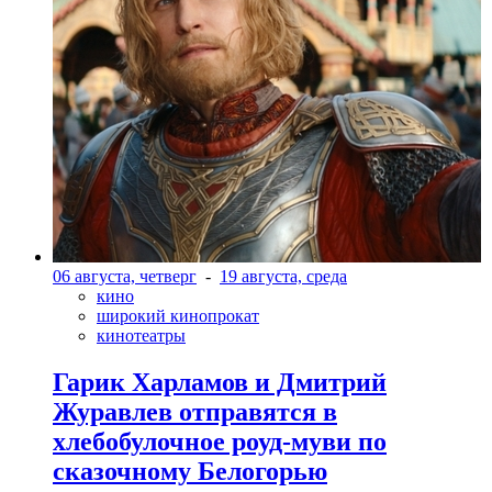
06 августа, четверг
-
19 августа, среда
кино
широкий кинопрокат
кинотеатры
Гарик Харламов и Дмитрий
Журавлев отправятся в
хлебобулочное роуд-муви по
сказочному Белогорью