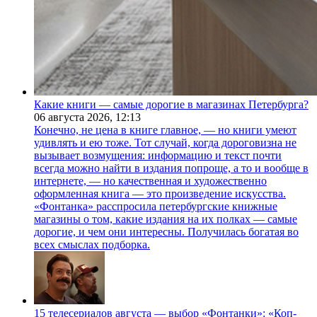
Какие книги — самые дорогие в магазинах Петербурга?
06 августа 2026,
12:13
Конечно, не цена в книге главное, — но книги умеют
удивлять и ею тоже. Тот случай, когда дороговизна не
вызывает возмущения: информацию и текст почти
всегда можно найти в издания попроще, а то и вообще в
интернете, — но качественная и художественно
оформленная книга — это произведение искусства.
«Фонтанка» расспросила петербургские книжные
магазины о том, какие издания на их полках — самые
дорогие, и чем они интересны. Получилась богатая во
всех смыслах подборка.
15 телесериалов августа — выбор «Фонтанки»: «Коп-