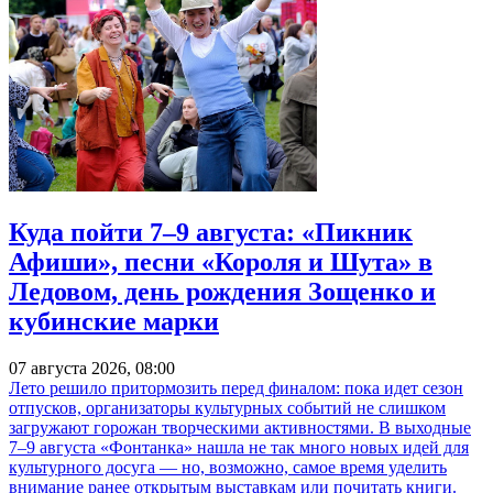
Куда пойти 7–9 августа: «Пикник
Афиши», песни «Короля и Шута» в
Ледовом, день рождения Зощенко и
кубинские марки
07 августа 2026, 08:00
Лето решило притормозить перед финалом: пока идет сезон
отпусков, организаторы культурных событий не слишком
загружают горожан творческими активностями. В выходные
7–9 августа «Фонтанка» нашла не так много новых идей для
культурного досуга — но, возможно, самое время уделить
внимание ранее открытым выставкам или почитать книги.