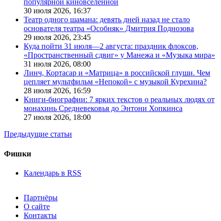
популярной киновселенной
30 июля 2026,
16:37
Театр одного шамана: девять дней назад не стало
основателя театра «Особняк» Дмитрия Поднозова
29 июля 2026,
23:45
Куда пойти 31 июля—2 августа: праздник флоксов,
«Пространственный сдвиг» у Манежа и «Музыка мира»
31 июля 2026,
08:00
Линч, Кортасар и «Матрица» в российской глуши. Чем
цепляет мультфильм «Непокой» с музыкой Курехина?
28 июля 2026,
16:59
Книги-биографии: 7 ярких текстов о реальных людях от
монахинь Средневековья до Энтони Хопкинса
27 июля 2026,
18:00
Предыдущие статьи
Фишки
Календарь в RSS
Партнёры
О сайте
Контакты