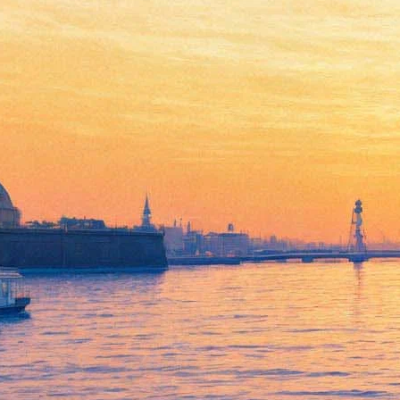
ДК Лурье проведет по
еврейскому Петербургу
накануне Хануки