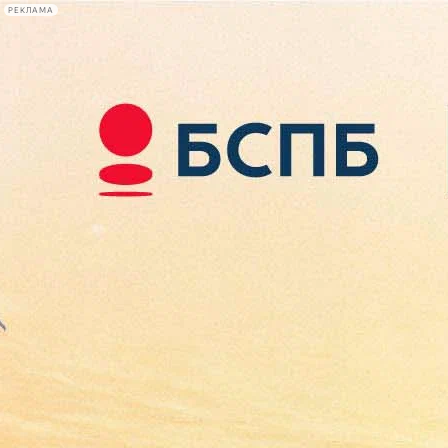
РЕКЛАМА
Афиша Plus
#телегид
Фонтанка.ру
Сегодня:
2026.08.10
07:55
Афиша Plus
кино
спектакли
выставки
концерты
лекции
книги
афиша плюс
новости
+