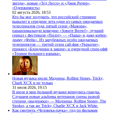
звезда», новые «Тед Лессо» и «Джек Ричер»,
«Одержимость»
02 августа 2026,
18:53
Кто бы мог подумать, что российский стриминг
вывалит в середине лета одни из самых ожидаемых
телесериалов года: пятый сезон «Мажора»,
паранормальную комедию «Зовите Витю!», лучший
сериал с фестиваля «Пилот» — «Паша» и даже кибер-
драму «Фейк». Из зарубежных особо ожидаемых
телепроектов — третий сезон сай-фая «Укрытие»,
приквел «Блондинки в законе» и очередной спин-офф
«Теории большого взрыва».
Новая музыка июля: Мадонна, Rolling Stones, Tricky,
Charli XCX и не только
31 июля 2026,
19:15
В июле в мир большой музыки вернулись гранды.
Слушаем новые альбомы ветеранов сцены разной
степени «выдержки» — Мадонны, Rolling Stones, The
Strokes, а так же Tricky, Charlie XCX и Jack White.
Как смотреть «Человека-паука»: гид по фильмам