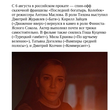
С 6 августа в российском прокате — спин-офф
сказочной франшизы «Последний богатырь. Колобок»
от режиссера Антона Маслова. В роли Тихона выступил
Дмитрий Журавлев («Батя»). Кирилл Зайцев
(«Движение вверх») вернулся в камео в роли Финиста-
Ясного Сокола. Актер выполнял почти все трюки
самостоятельно. В фильме также снялись Гоша Куценко
(«Турецкий гамбит»), Мила Ершова («По щучьему
велению»), Татьяна Догилева («Вампиры средней
полосы»), и Дмитрий Колчин («Коммерсант»).