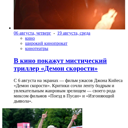
06 августа, четверг
-
19 августа, среда
кино
широкий кинопрокат
кинотеатры
В кино покажут мистический
триллер «Демон скорости»
С 6 августа на экранах — фильм ужасов Джона Кийеса
«Демон скорости». Критики сочли ленту бодрым и
увлекательным жанровым зрелищeм — своего рода
миксом фильмов «Поезд в Пусан» и «Изгоняющий
дьявола».