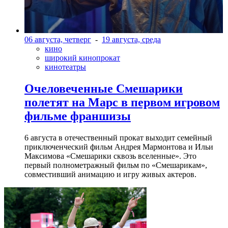
06 августа, четверг
-
19 августа, среда
кино
широкий кинопрокат
кинотеатры
Очеловеченные Смешарики
полетят на Марс в первом игровом
фильме франшизы
6 августа в отечественный прокат выходит семейный
приключенческий фильм Андрея Мармонтова и Ильи
Максимова «Смешарики сквозь вселенные». Это
первый полнометражный фильм по «Смешарикам»,
совместивший анимацию и игру живых актеров.