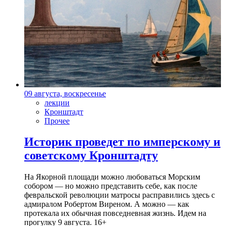
09 августа, воскресенье
лекции
Кронштадт
Прочее
Историк проведет по имперскому и
советскому Кронштадту
На Якорной площади можно любоваться Морским
собором — но можно представить себе, как после
февральской революции матросы расправились здесь с
адмиралом Робертом Виреном. А можно — как
протекала их обычная повседневная жизнь. Идем на
прогулку 9 августа. 16+