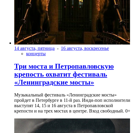
14 августа, пятница
-
16 августа, воскресенье
концерты
Три моста и Петропавловскую
крепость охватит фестиваль
«Ленинградские мосты»
Музыкальный фестиваль «Ленинградские мосты»
пройдет в Петербурге в 11-й раз. Инди-поп исполнители
выступят 14, 15 и 16 августа в Петропавловской
крепости и на трех мостах в центре. Вход свободный. 0+