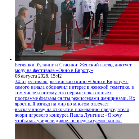
Беглянки, буллинг и Стасики: Женский взгляд диктует
моду на фестивале «Окно в Европу»
06 августа 2026,
15:42
34-й фестиваль российского кино «Окно в Европу» с
самого начала обозначил интерес к женской тематике, в
том числе и потому, что первые показанные в
программе фильмы сняты режиссерами-женщинами. Их
яростный взгляд на мир во многом отвечает
высказанному на открытии пожеланию председателя
жюри игрового конкурса Павла Лунгина: «Я хочу,
чтобы мы увидели дикое, непредсказуемое кино».