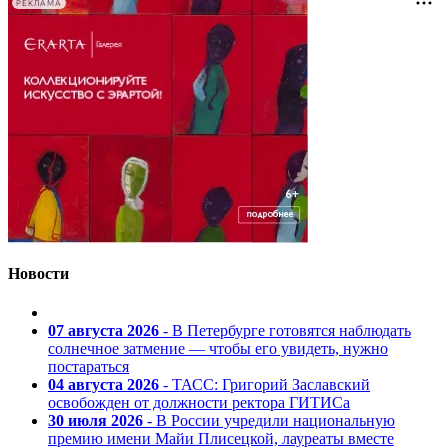
РЕКЛАМА
Новости
07 августа 2026
- В Петербурге готовятся наблюдать
солнечное затмение — чтобы его увидеть, нужно
постараться
04 августа 2026
- ТАСС: Григорий Заславский
освобожден от должности ректора ГИТИСа
30 июля 2026
- В России учредили национальную
премию имени Майи Плисецкой, лауреаты вместе