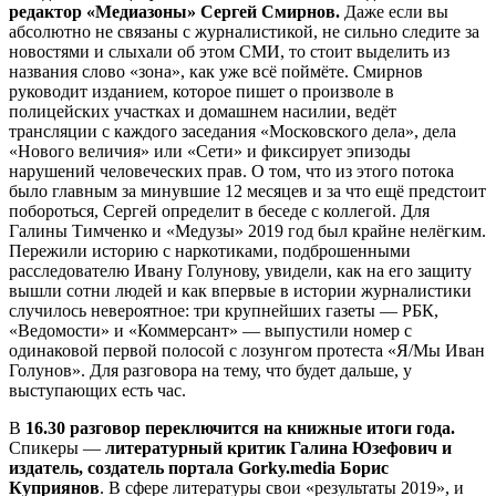
редактор «Медиазоны» Сергей Смирнов.
Даже если вы
абсолютно не связаны с журналистикой, не сильно следите за
новостями и слыхали об этом СМИ, то стоит выделить из
названия слово «зона», как уже всё поймёте. Смирнов
руководит изданием, которое пишет о произволе в
полицейских участках и домашнем насилии, ведёт
трансляции с каждого заседания «Московского дела», дела
«Нового величия» или «Сети» и фиксирует эпизоды
нарушений человеческих прав. О том, что из этого потока
было главным за минувшие 12 месяцев и за что ещё предстоит
побороться, Сергей определит в беседе с коллегой. Для
Галины Тимченко и «Медузы» 2019 год был крайне нелёгким.
Пережили историю с наркотиками, подброшенными
расследователю Ивану Голунову, увидели, как на его защиту
вышли сотни людей и как впервые в истории журналистики
случилось невероятное: три крупнейших газеты — РБК,
«Ведомости» и «Коммерсант» — выпустили номер с
одинаковой первой полосой с лозунгом протеста «Я/Мы Иван
Голунов». Для разговора на тему, что будет дальше, у
выступающих есть час.
В
16.30 разговор переключится на книжные итоги года.
Спикеры —
литературный критик Галина Юзефович и
издатель, создатель портала Gorky.media Борис
Куприянов
. В сфере литературы свои «результаты 2019», и