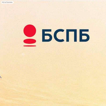
РЕКЛАМА
Афиша Plus
#телегид
Фонтанка.ру
Сегодня:
2026.08.08
10:14
Афиша Plus
кино
спектакли
выставки
концерты
лекции
книги
афиша плюс
новости
+