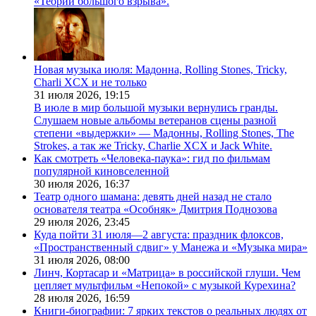
«Теории большого взрыва».
Новая музыка июля: Мадонна, Rolling Stones, Tricky,
Charli XCX и не только
31 июля 2026,
19:15
В июле в мир большой музыки вернулись гранды.
Слушаем новые альбомы ветеранов сцены разной
степени «выдержки» — Мадонны, Rolling Stones, The
Strokes, а так же Tricky, Charlie XCX и Jack White.
Как смотреть «Человека-паука»: гид по фильмам
популярной киновселенной
30 июля 2026,
16:37
Театр одного шамана: девять дней назад не стало
основателя театра «Особняк» Дмитрия Поднозова
29 июля 2026,
23:45
Куда пойти 31 июля—2 августа: праздник флоксов,
«Пространственный сдвиг» у Манежа и «Музыка мира»
31 июля 2026,
08:00
Линч, Кортасар и «Матрица» в российской глуши. Чем
цепляет мультфильм «Непокой» с музыкой Курехина?
28 июля 2026,
16:59
Книги-биографии: 7 ярких текстов о реальных людях от