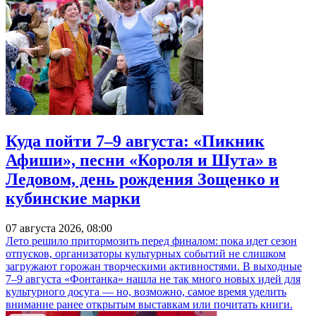
Куда пойти 7–9 августа: «Пикник
Афиши», песни «Короля и Шута» в
Ледовом, день рождения Зощенко и
кубинские марки
07 августа 2026, 08:00
Лето решило притормозить перед финалом: пока идет сезон
отпусков, организаторы культурных событий не слишком
загружают горожан творческими активностями. В выходные
7–9 августа «Фонтанка» нашла не так много новых идей для
культурного досуга — но, возможно, самое время уделить
внимание ранее открытым выставкам или почитать книги.