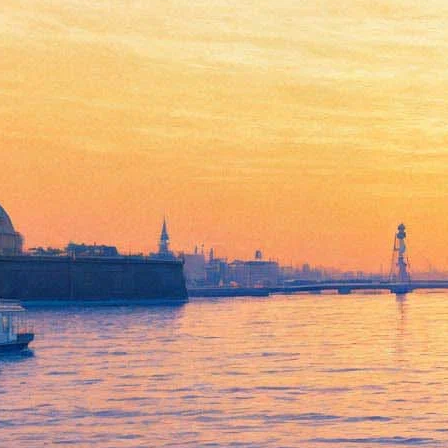
Юзефович, Долин, Тимченко,
Уминский подведут итоги
года на «Диалогах»