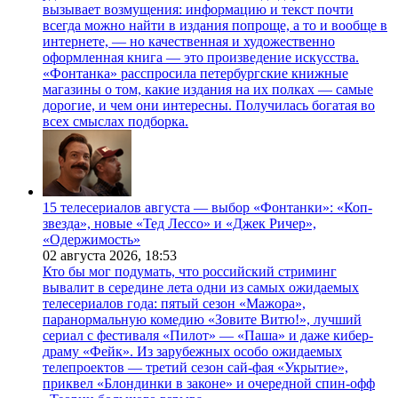
вызывает возмущения: информацию и текст почти
всегда можно найти в издания попроще, а то и вообще в
интернете, — но качественная и художественно
оформленная книга — это произведение искусства.
«Фонтанка» расспросила петербургские книжные
магазины о том, какие издания на их полках — самые
дорогие, и чем они интересны. Получилась богатая во
всех смыслах подборка.
15 телесериалов августа — выбор «Фонтанки»: «Коп-
звезда», новые «Тед Лессо» и «Джек Ричер»,
«Одержимость»
02 августа 2026,
18:53
Кто бы мог подумать, что российский стриминг
вывалит в середине лета одни из самых ожидаемых
телесериалов года: пятый сезон «Мажора»,
паранормальную комедию «Зовите Витю!», лучший
сериал с фестиваля «Пилот» — «Паша» и даже кибер-
драму «Фейк». Из зарубежных особо ожидаемых
телепроектов — третий сезон сай-фая «Укрытие»,
приквел «Блондинки в законе» и очередной спин-офф