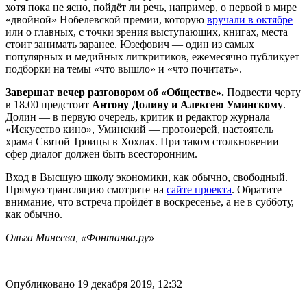
хотя пока не ясно, пойдёт ли речь, например, о первой в мире
«двойной» Нобелевской премии, которую
вручали в октябре
или о главных, с точки зрения выступающих, книгах, места
стоит занимать заранее. Юзефович — один из самых
популярных и медийных литкритиков, ежемесячно публикует
подборки на темы «что вышло» и «что почитать».
Завершат вечер разговором об «Обществе».
Подвести черту
в 18.00 предстоит
Антону Долину и Алексею Уминскому
.
Долин — в первую очередь, критик и редактор журнала
«Искусство кино», Уминский — протоиерей, настоятель
храма Святой Троицы в Хохлах. При таком столкновении
сфер диалог должен быть всесторонним.
Вход в Высшую школу экономики, как обычно, свободный.
Прямую трансляцию смотрите на
сайте проекта
. Обратите
внимание, что встреча пройдёт в воскресенье, а не в субботу,
как обычно.
Ольга Минеева, «Фонтанка.ру»
Опубликовано 19 декабря 2019, 12:32