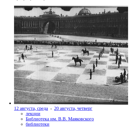
12 августа, среда
-
20 августа, четверг
лекции
Библиотека им. В.В. Маяковского
библиотеки