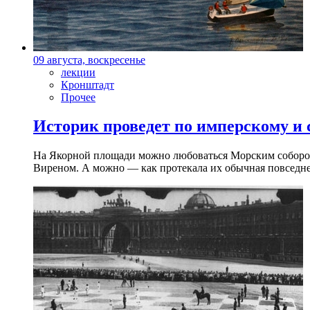
09 августа, воскресенье
лекции
Кронштадт
Прочее
Историк проведет по имперскому и
На Якорной площади можно любоваться Морским собором 
Виреном. А можно — как протекала их обычная повседнев