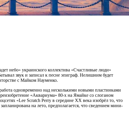
падет небо» украинского коллектива «Счастливые люди»
батывал звук и записал к песне эпиграф. Нелишним будет
авторстве с Майком Науменко.
ся работа одновременно над несколькими новыми пластинками
реизобретение «Аквариума» 80-х на Ямайке со слоганом
етях «Lee Scratch Perry в середине ХХ века изобрёл то, что
 запланирована на лето, предполагается, что сведением мини-