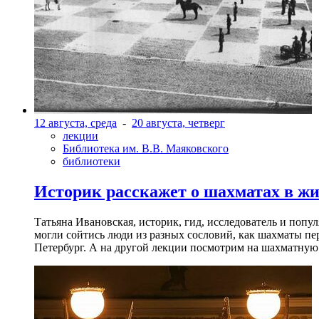
12 августа, среда
-
20 августа, четверг
лекции
Библиотека им. В.В. Маяковского
библиотеки
Историк расскажет о шахматах в ж
Татьяна Ивановская, историк, гид, исследователь и попу
могли сойтись люди из разных сословий, как шахматы пер
Петербург. А на другой лекции посмотрим на шахматную 