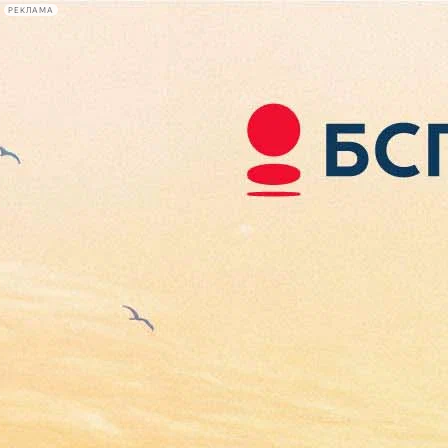
РЕКЛАМА
Афиша Plus
#телегид
Фонтанка.ру
Сегодня:
2026.08.08
05:10
Афиша Plus
кино
спектакли
выставки
концерты
лекции
книги
афиша плюс
новости
+