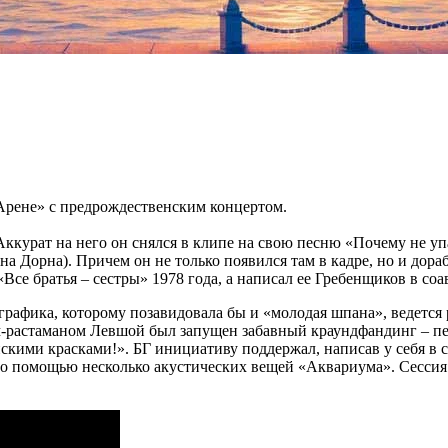
Арене» с предрождественским концертом.
Аккурат на него он снялся в клипе на свою песню «Почему не у
а Дорна). Причем он не только появился там в кадре, но и дора
Все братья – сестры» 1978 года, а написал ее Гребенщиков в со
о графика, которому позавидовала бы и «молодая шпана», ведет
м-растаманом Левшой был запущен забавный краундфандинг – пе
и красками!». БГ инициативу поддержал, написав у себя в соцс
 его помощью несколько акустических вещей «Аквариума». Сессия