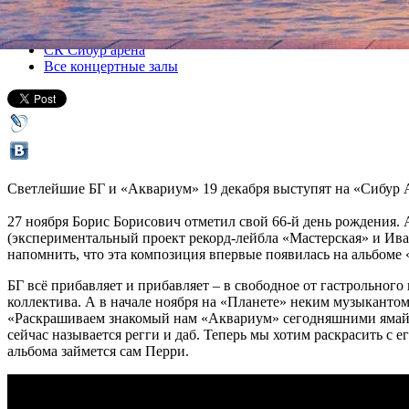
Все концерты
СК Сибур арена
Все концертные залы
Светлейшие БГ и «Аквариум» 19 декабря выступят на «Сибур 
27 ноября Борис Борисович отметил свой 66-й день рождения. 
(экспериментальный проект рекорд-лейбла «Мастерская» и Иван
напомнить, что эта композиция впервые появилась на альбоме «
БГ всё прибавляет и прибавляет – в свободное от гастрольног
коллектива. А в начале ноября на «Планете» неким музыканто
«Раскрашиваем знакомый нам «Аквариум» сегодняшними ямайским
сейчас называется регги и даб. Теперь мы хотим раскрасить с
альбома займется сам Перри.