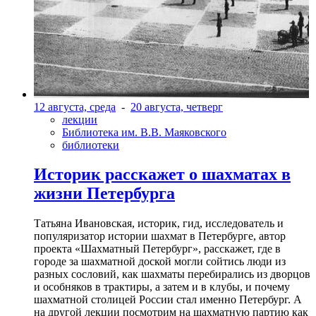
12 августа, среда
-
20 августа, четверг
лекции
Библиотека им. В.В. Маяковского
библиотеки
Историк расскажет о шахматах в
жизни Петербурга
Татьяна Ивановская, историк, гид, исследователь и
популяризатор истории шахмат в Петербурге, автор
проекта «Шахматный Петербург», расскажет, где в
городе за шахматной доской могли сойтись люди из
разных сословий, как шахматы перебирались из дворцов
и особняков в трактиры, а затем и в клубы, и почему
шахматной столицей России стал именно Петербург. А
на другой лекции посмотрим на шахматную партию как