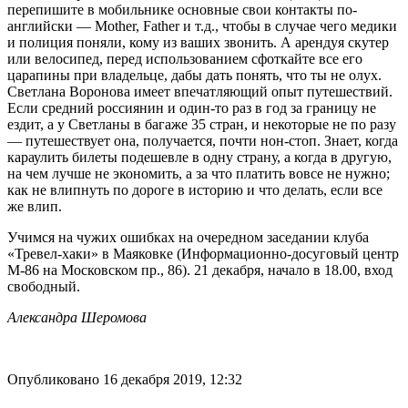
перепишите в мобильнике основные свои контакты по-
английски — Mother, Father и т.д., чтобы в случае чего медики
и полиция поняли, кому из ваших звонить. А арендуя скутер
или велосипед, перед использованием сфоткайте все его
царапины при владельце, дабы дать понять, что ты не олух.
Светлана Воронова имеет впечатляющий опыт путешествий.
Если средний россиянин и один-то раз в год за границу не
ездит, а у Светланы в багаже 35 стран, и некоторые не по разу
— путешествует она, получается, почти нон-стоп. Знает, когда
караулить билеты подешевле в одну страну, а когда в другую,
на чем лучше не экономить, а за что платить вовсе не нужно;
как не влипнуть по дороге в историю и что делать, если все
же влип.
Учимся на чужих ошибках на очередном заседании клуба
«Тревел-хаки» в Маяковке (Информационно-досуговый центр
М-86 на Московском пр., 86). 21 декабря, начало в 18.00, вход
свободный.
Александра Шеромова
Опубликовано 16 декабря 2019, 12:32