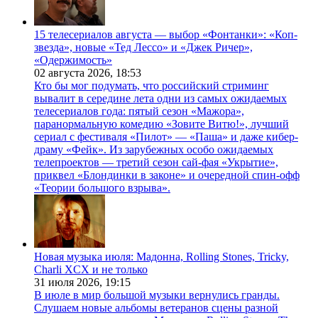
15 телесериалов августа — выбор «Фонтанки»: «Коп-
звезда», новые «Тед Лессо» и «Джек Ричер»,
«Одержимость»
02 августа 2026,
18:53
Кто бы мог подумать, что российский стриминг
вывалит в середине лета одни из самых ожидаемых
телесериалов года: пятый сезон «Мажора»,
паранормальную комедию «Зовите Витю!», лучший
сериал с фестиваля «Пилот» — «Паша» и даже кибер-
драму «Фейк». Из зарубежных особо ожидаемых
телепроектов — третий сезон сай-фая «Укрытие»,
приквел «Блондинки в законе» и очередной спин-офф
«Теории большого взрыва».
Новая музыка июля: Мадонна, Rolling Stones, Tricky,
Charli XCX и не только
31 июля 2026,
19:15
В июле в мир большой музыки вернулись гранды.
Слушаем новые альбомы ветеранов сцены разной