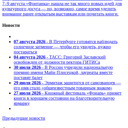
7–9 августа «Фонтанка» нашла не так много новых идей для
культурного досуга — но, возможно, самое время уделить
внимание ранее открытым выставкам или почитать книги.
Новости
07 августа 2026
- В Петербурге готовятся наблюдать
солнечное затмение — чтобы его увидеть, нужно
постараться
04 августа 2026
- ТАСС: Григорий Заславский
освобожден от должности ректора ГИТИСа
30 июля 2026
- В России учредили национальную
премию имени Майи Плисецкой, лауреаты вместе
поставят балет
29 июля 2026
- Эрмитаж защитится от самозванцев —
его имя стало «общеизвестным товарным знаком»
27 июля 2026
- Книжный фестиваль «Фонарь» примет
книги в хорошем состоянии на благотворительную
ярмарку
Предыдущие новости