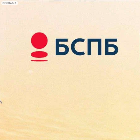
РЕКЛАМА
Афиша Plus
#телегид
Фонтанка.ру
Сегодня:
2026.08.10
09:07
Афиша Plus
кино
спектакли
выставки
концерты
лекции
книги
афиша плюс
новости
+