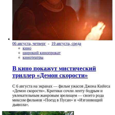
06 августа, четверг
-
19 августа, среда
кино
широкий кинопрокат
кинотеатры
В кино покажут мистический
триллер «Демон скорости»
С 6 августа на экранах — фильм ужасов Джона Кийеса
«Демон скорости». Критики сочли ленту бодрым и
увлекательным жанровым зрелищeм — своего рода
миксом фильмов «Поезд в Пусан» и «Изгоняющий
дьявола».