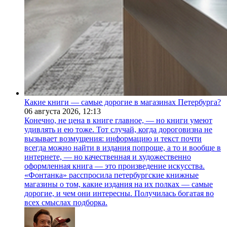
Какие книги — самые дорогие в магазинах Петербурга?
06 августа 2026,
12:13
Конечно, не цена в книге главное, — но книги умеют
удивлять и ею тоже. Тот случай, когда дороговизна не
вызывает возмущения: информацию и текст почти
всегда можно найти в издания попроще, а то и вообще в
интернете, — но качественная и художественно
оформленная книга — это произведение искусства.
«Фонтанка» расспросила петербургские книжные
магазины о том, какие издания на их полках — самые
дорогие, и чем они интересны. Получилась богатая во
всех смыслах подборка.