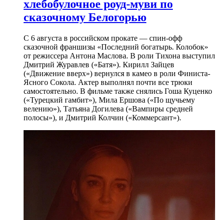
хлебобулочное роуд-муви по
сказочному Белогорью
С 6 августа в российском прокате — спин-офф
сказочной франшизы «Последний богатырь. Колобок»
от режиссера Антона Маслова. В роли Тихона выступил
Дмитрий Журавлев («Батя»). Кирилл Зайцев
(«Движение вверх») вернулся в камео в роли Финиста-
Ясного Сокола. Актер выполнял почти все трюки
самостоятельно. В фильме также снялись Гоша Куценко
(«Турецкий гамбит»), Мила Ершова («По щучьему
велению»), Татьяна Догилева («Вампиры средней
полосы»), и Дмитрий Колчин («Коммерсант»).