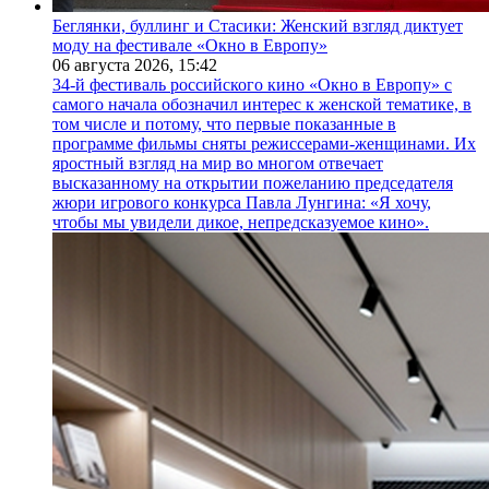
Беглянки, буллинг и Стасики: Женский взгляд диктует
моду на фестивале «Окно в Европу»
06 августа 2026,
15:42
34-й фестиваль российского кино «Окно в Европу» с
самого начала обозначил интерес к женской тематике, в
том числе и потому, что первые показанные в
программе фильмы сняты режиссерами-женщинами. Их
яростный взгляд на мир во многом отвечает
высказанному на открытии пожеланию председателя
жюри игрового конкурса Павла Лунгина: «Я хочу,
чтобы мы увидели дикое, непредсказуемое кино».