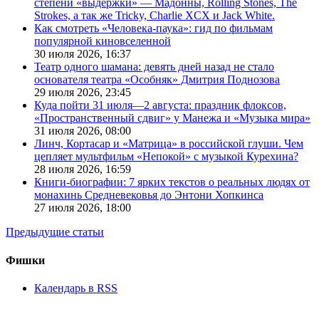
степени «выдержки» — Мадонны, Rolling Stones, The
Strokes, а так же Tricky, Charlie XCX и Jack White.
Как смотреть «Человека-паука»: гид по фильмам
популярной киновселенной
30 июля 2026,
16:37
Театр одного шамана: девять дней назад не стало
основателя театра «Особняк» Дмитрия Поднозова
29 июля 2026,
23:45
Куда пойти 31 июля—2 августа: праздник флоксов,
«Пространственный сдвиг» у Манежа и «Музыка мира»
31 июля 2026,
08:00
Линч, Кортасар и «Матрица» в российской глуши. Чем
цепляет мультфильм «Непокой» с музыкой Курехина?
28 июля 2026,
16:59
Книги-биографии: 7 ярких текстов о реальных людях от
монахинь Средневековья до Энтони Хопкинса
27 июля 2026,
18:00
Предыдущие статьи
Фишки
Календарь в RSS