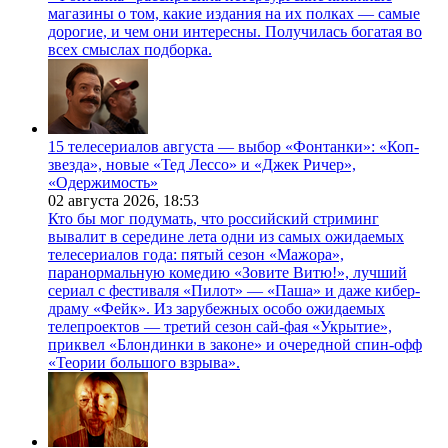
магазины о том, какие издания на их полках — самые
дорогие, и чем они интересны. Получилась богатая во
всех смыслах подборка.
15 телесериалов августа — выбор «Фонтанки»: «Коп-
звезда», новые «Тед Лессо» и «Джек Ричер»,
«Одержимость»
02 августа 2026,
18:53
Кто бы мог подумать, что российский стриминг
вывалит в середине лета одни из самых ожидаемых
телесериалов года: пятый сезон «Мажора»,
паранормальную комедию «Зовите Витю!», лучший
сериал с фестиваля «Пилот» — «Паша» и даже кибер-
драму «Фейк». Из зарубежных особо ожидаемых
телепроектов — третий сезон сай-фая «Укрытие»,
приквел «Блондинки в законе» и очередной спин-офф
«Теории большого взрыва».