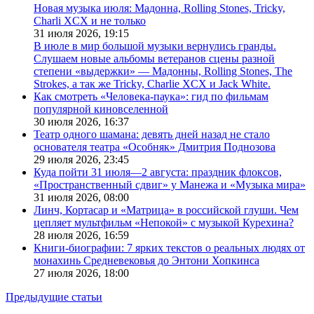
Новая музыка июля: Мадонна, Rolling Stones, Tricky,
Charli XCX и не только
31 июля 2026,
19:15
В июле в мир большой музыки вернулись гранды.
Слушаем новые альбомы ветеранов сцены разной
степени «выдержки» — Мадонны, Rolling Stones, The
Strokes, а так же Tricky, Charlie XCX и Jack White.
Как смотреть «Человека-паука»: гид по фильмам
популярной киновселенной
30 июля 2026,
16:37
Театр одного шамана: девять дней назад не стало
основателя театра «Особняк» Дмитрия Поднозова
29 июля 2026,
23:45
Куда пойти 31 июля—2 августа: праздник флоксов,
«Пространственный сдвиг» у Манежа и «Музыка мира»
31 июля 2026,
08:00
Линч, Кортасар и «Матрица» в российской глуши. Чем
цепляет мультфильм «Непокой» с музыкой Курехина?
28 июля 2026,
16:59
Книги-биографии: 7 ярких текстов о реальных людях от
монахинь Средневековья до Энтони Хопкинса
27 июля 2026,
18:00
Предыдущие статьи