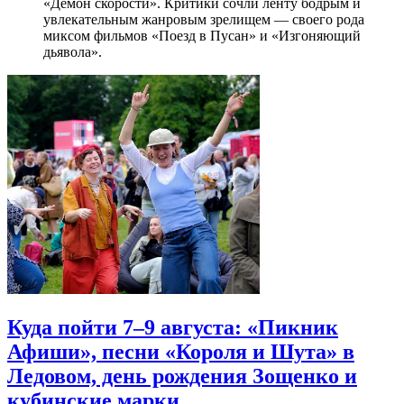
«Демон скорости». Критики сочли ленту бодрым и
увлекательным жанровым зрелищeм — своего рода
миксом фильмов «Поезд в Пусан» и «Изгоняющий
дьявола».
Куда пойти 7–9 августа: «Пикник
Афиши», песни «Короля и Шута» в
Ледовом, день рождения Зощенко и
кубинские марки