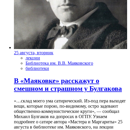
25 августа, вторник
лекции
Библиотека им. В.В. Маяковского
библиотеки
В «Маяковке» расскажут о
смешном и страшном у Булгакова
»…склад моего ума сатирический. Из-под пера выходят
вещи, которые порою, по-видимому, остро задевают
общественно-коммунистические круги», — сообщал
Михаил Булгаков на допросах в ОГПУ. Узнаем
подробнее о сатире автора «Мастера и Маргариты» 25
августа в библиотеке им. Маяковского, на лекции