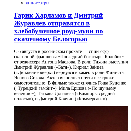
кинотеатры
Гарик Харламов и Дмитрий
Журавлев отправятся в
хлебобулочное роуд-муви по
сказочному Белогорью
С 6 августа в российском прокате — спин-офф
сказочной франшизы «Последний богатырь. Колобок»
от режиссера Антона Маслова. В роли Тихона выступил
Дмитрий Журавлев («Батя»). Кирилл Зайцев
(«Движение вверх») вернулся в камео в роли Финиста-
Ясного Сокола. Актер выполнял почти все трюки
самостоятельно. В фильме также снялись Гоша Куценко
(«Турецкий гамбит»), Мила Ершова («По щучьему
велению»), Татьяна Догилева («Вампиры средней
полосы»), и Дмитрий Колчин («Коммерсант»).