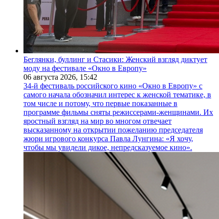
Беглянки, буллинг и Стасики: Женский взгляд диктует
моду на фестивале «Окно в Европу»
06 августа 2026,
15:42
34-й фестиваль российского кино «Окно в Европу» с
самого начала обозначил интерес к женской тематике, в
том числе и потому, что первые показанные в
программе фильмы сняты режиссерами-женщинами. Их
яростный взгляд на мир во многом отвечает
высказанному на открытии пожеланию председателя
жюри игрового конкурса Павла Лунгина: «Я хочу,
чтобы мы увидели дикое, непредсказуемое кино».