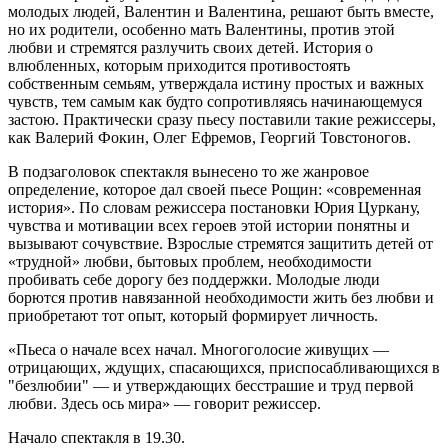
молодых людей, Валентин и Валентина, решают быть вместе,
но их родители, особенно мать Валентины, против этой
любви и стремятся разлучить своих детей. История о
влюбленных, которым приходится противостоять
собственным семьям, утверждала истину простых и важных
чувств, тем самым как будто сопротивляясь начинающемуся
застою. Практически сразу пьесу поставили такие режиссеры,
как Валерий Фокин, Олег Ефремов, Георгий Товстоногов.
В подзаголовок спектакля вынесено то же жанровое
определение, которое дал своей пьесе Рощин: «современная
история». По словам режиссера постановки Юрия Цуркану,
чувства и мотивации всех героев этой истории понятны и
вызывают сочувствие. Взрослые стремятся защитить детей от
«трудной» любви, бытовых проблем, необходимости
пробивать себе дорогу без поддержки. Молодые люди
борются против навязанной необходимости жить без любви и
приобретают тот опыт, который формирует личность.
«Пьеса о начале всех начал. Многоголосие живущих —
отрицающих, ждущих, спасающихся, приспосабливающихся в
"безлюбии" — и утверждающих бесстрашие и труд первой
любви. Здесь ось мира» — говорит режиссер.
Начало спектакля в 19.30.