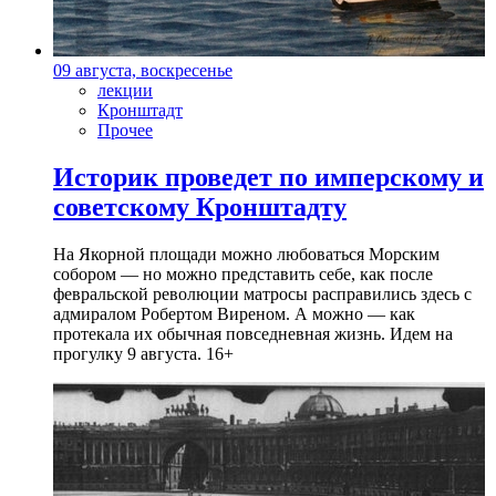
09 августа, воскресенье
лекции
Кронштадт
Прочее
Историк проведет по имперскому и
советскому Кронштадту
На Якорной площади можно любоваться Морским
собором — но можно представить себе, как после
февральской революции матросы расправились здесь с
адмиралом Робертом Виреном. А можно — как
протекала их обычная повседневная жизнь. Идем на
прогулку 9 августа. 16+