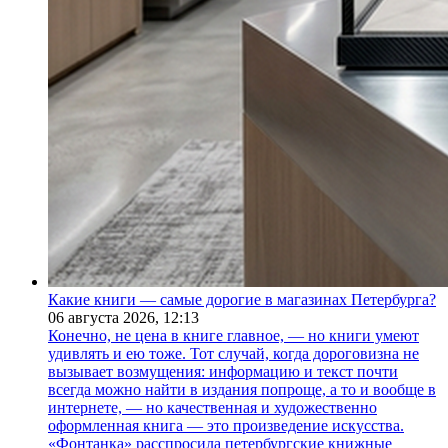
Какие книги — самые дорогие в магазинах Петербурга?
06 августа 2026,
12:13
Конечно, не цена в книге главное, — но книги умеют
удивлять и ею тоже. Тот случай, когда дороговизна не
вызывает возмущения: информацию и текст почти
всегда можно найти в издания попроще, а то и вообще в
интернете, — но качественная и художественно
оформленная книга — это произведение искусства.
«Фонтанка» расспросила петербургские книжные