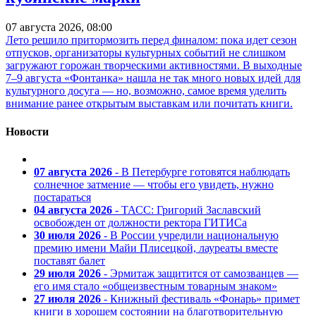
07 августа 2026, 08:00
Лето решило притормозить перед финалом: пока идет сезон
отпусков, организаторы культурных событий не слишком
загружают горожан творческими активностями. В выходные
7–9 августа «Фонтанка» нашла не так много новых идей для
культурного досуга — но, возможно, самое время уделить
внимание ранее открытым выставкам или почитать книги.
Новости
07 августа 2026
- В Петербурге готовятся наблюдать
солнечное затмение — чтобы его увидеть, нужно
постараться
04 августа 2026
- ТАСС: Григорий Заславский
освобожден от должности ректора ГИТИСа
30 июля 2026
- В России учредили национальную
премию имени Майи Плисецкой, лауреаты вместе
поставят балет
29 июля 2026
- Эрмитаж защитится от самозванцев —
его имя стало «общеизвестным товарным знаком»
27 июля 2026
- Книжный фестиваль «Фонарь» примет
книги в хорошем состоянии на благотворительную