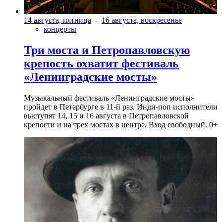
14 августа, пятница
-
16 августа, воскресенье
концерты
Три моста и Петропавловскую
крепость охватит фестиваль
«Ленинградские мосты»
Музыкальный фестиваль «Ленинградские мосты»
пройдет в Петербурге в 11-й раз. Инди-поп исполнители
выступят 14, 15 и 16 августа в Петропавловской
крепости и на трех мостах в центре. Вход свободный. 0+