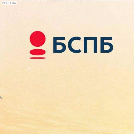
РЕКЛАМА
Афиша Plus
#телегид
Фонтанка.ру
Сегодня:
2026.08.09
18:27
Афиша Plus
кино
спектакли
выставки
концерты
лекции
книги
афиша плюс
новости
+