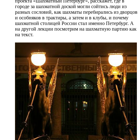
проекта «Шахматный Петербург», расскажет, где в
городе за шахматной доской могли сойтись люди из
разных сословий, как шахматы перебирались из дворцов
и особняков в трактиры, а затем и в клубы, и почему
шахматной столицей России стал именно Петербург. А
на другой лекции посмотрим на шахматную партию как
на текст.