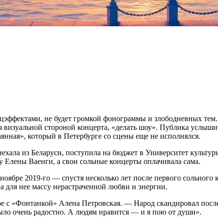
пецэффектами, не будет громкой фонограммы и злободневных тем.
я визуальной стороной концерта, «делать шоу». Публика услыши
янная», который в Петербурге со сцены еще не исполнялся.
иехала из Беларуси, поступила на бюджет в Университет культуры
у Елены Ваенги, а свои сольные концерты оплачивала сама.
в ноябре 2019-го — спустя несколько лет после первого сольног
а для нее массу нерастраченной любви и энергии.
оре с «Фонтанкой» Алена Петровская. — Народ скандировал посл
 было очень радостно. А людям нравится — и я пою от души».