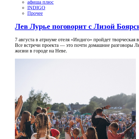
афиша плюс
INDIGO
Прочее
Лев Лурье поговорит с Лизой Боярск
7 августа в атриуме отеля «Индиго» пройдет творческая 
Все встречи проекта — это почти домашние разговоры Л
жизни в городе на Неве.