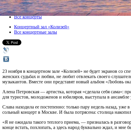
23 ноября 2019, суббота
,
19.00
Версия для печати
Все концерты
Концертный зал «Колизей»
Все концертные залы
23 ноября в концертном зале «Колизей» не будет экранов со с
женских судьбах и любви, не любит отвлекать своего слушател
музыкантов. Вместе они представят новый альбом «Любовь ока
Алена Петровская — артистка, которая «сделала себя сама»: пр
для туристов, молодоженов и юбиляров, выступала в ансамбле 
Слава находила ее постепенно: только пару недель назад, уже 
сольный концерт в Москве. И была потрясена: столица накопил
«Я не ожидала такого теплого приема, — призналась в разгов
конце встать, похлопать, а здесь народ буквально ждал, и мне