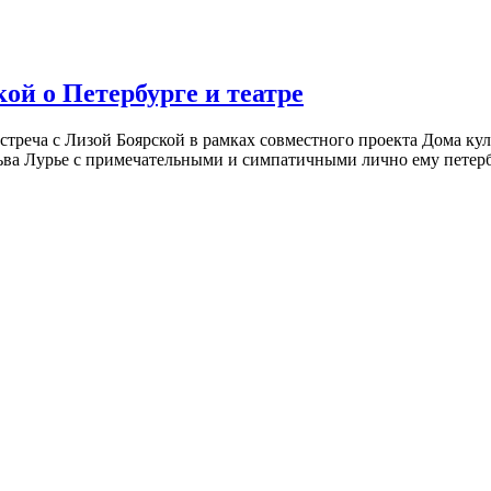
ой о Петербурге и театре
встреча с Лизой Боярской в рамках совместного проекта Дома к
ьва Лурье с примечательными и симпатичными лично ему петербу