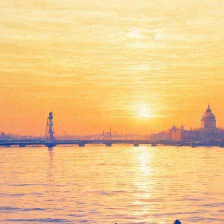
т души». Алена Петровская пр