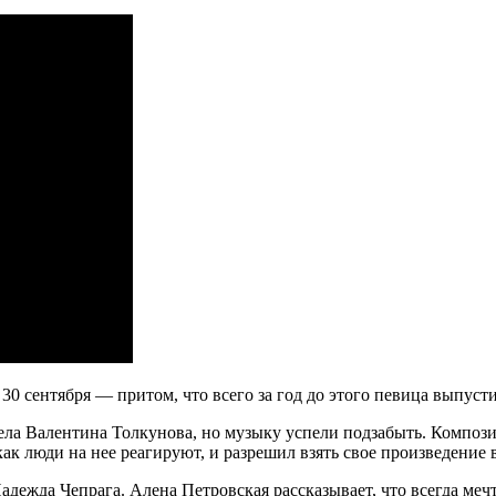
0 сентября — притом, что всего за год до этого певица выпусти
пела Валентина Толкунова, но музыку успели подзабыть. Композ
 как люди на нее реагируют, и разрешил взять свое произведение
дежда Чепрага. Алена Петровская рассказывает, что всегда меч