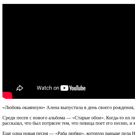
«Любовь окаянную» Алена выпустила в день своего рождения, 3
Среди песен с нового альбома — «Старые обои». Когда-то их 
рассказал, что был потрясен тем, что певица поет его песню, и
Еще одна новая песня — «Раба любви», которую раньше пела На