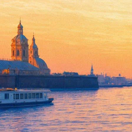
«Людям нравится — и я пою о
«Любовь окаянную»