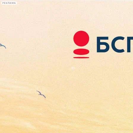
РЕКЛАМА
Афиша Plus
#телегид
Фонтанка.ру
Сегодня:
2026.08.07
19:25
Афиша Plus
кино
спектакли
выставки
концерты
лекции
книги
афиша плюс
новости
+