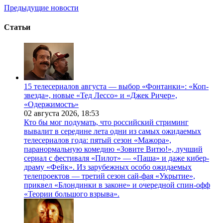
Предыдущие новости
Статьи
15 телесериалов августа — выбор «Фонтанки»: «Коп-
звезда», новые «Тед Лессо» и «Джек Ричер»,
«Одержимость»
02 августа 2026,
18:53
Кто бы мог подумать, что российский стриминг
вывалит в середине лета одни из самых ожидаемых
телесериалов года: пятый сезон «Мажора»,
паранормальную комедию «Зовите Витю!», лучший
сериал с фестиваля «Пилот» — «Паша» и даже кибер-
драму «Фейк». Из зарубежных особо ожидаемых
телепроектов — третий сезон сай-фая «Укрытие»,
приквел «Блондинки в законе» и очередной спин-офф
«Теории большого взрыва».