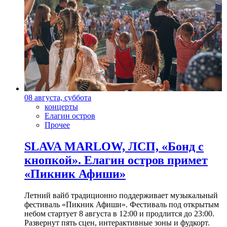
08 августа, суббота
концерты
Елагин остров
Прочее
SLAVA MARLOW, ЛСП, «Бонд с
кнопкой». Елагин остров примет
«Пикник Афиши»
Летний вайб традиционно поддерживает музыкальный
фестиваль «Пикник Афиши». Фестиваль под открытым
небом стартует 8 августа в 12:00 и продлится до 23:00.
Развернут пять сцен, интерактивные зоны и фудкорт.