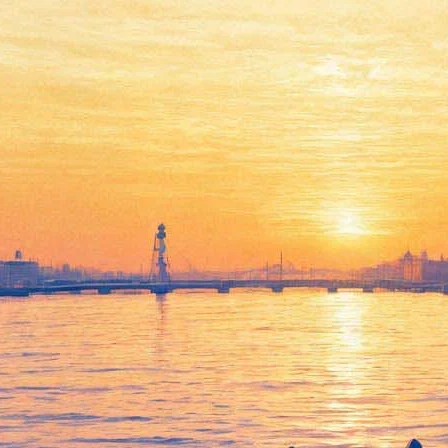
Тиль Брённер споёт на трубе
в компании Игоря Бутмана и
Московского джазового