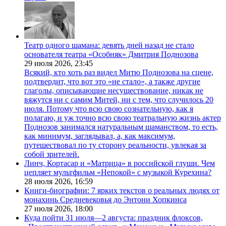
Театр одного шамана: девять дней назад не стало
основателя театра «Особняк» Дмитрия Поднозова
29 июля 2026,
23:45
Всякий, кто хоть раз видел Митю Поднозова на сцене,
подтвердит, что вот это «не стало», а также другие
глаголы, описывающие несуществование, никак не
вяжутся ни с самим Митей, ни с тем, что случилось 20
июля. Потому что всю свою сознательную, как я
полагаю, и уж точно всю свою театральную жизнь актер
Поднозов занимался натуральным шаманством, то есть,
как минимум, заглядывал, а, как максимум,
путешествовал по ту сторону реальности, увлекая за
собой зрителей.
Линч, Кортасар и «Матрица» в российской глуши. Чем
цепляет мультфильм «Непокой» с музыкой Курехина?
28 июля 2026,
16:59
Книги-биографии: 7 ярких текстов о реальных людях от
монахинь Средневековья до Энтони Хопкинса
27 июля 2026,
18:00
Куда пойти 31 июля—2 августа: праздник флоксов,