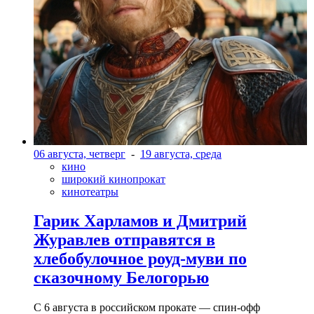
06 августа, четверг
-
19 августа, среда
кино
широкий кинопрокат
кинотеатры
Гарик Харламов и Дмитрий
Журавлев отправятся в
хлебобулочное роуд-муви по
сказочному Белогорью
С 6 августа в российском прокате — спин-офф