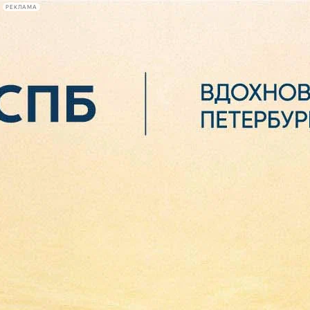
РЕКЛАМА
Афиша Plus
#телегид
Фонтанка.ру
Сегодня:
2026.08.06
15:18
Афиша Plus
кино
спектакли
выставки
концерты
лекции
книги
афиша плюс
новости
+