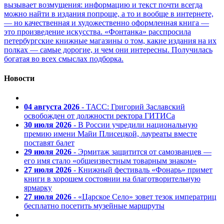
вызывает возмущения: информацию и текст почти всегда
можно найти в издания попроще, а то и вообще в интернете,
— но качественная и художественно оформленная книга —
это произведение искусства. «Фонтанка» расспросила
петербургские книжные магазины о том, какие издания на их
полках — самые дорогие, и чем они интересны. Получилась
богатая во всех смыслах подборка.
Новости
04 августа 2026
- ТАСС: Григорий Заславский
освобожден от должности ректора ГИТИСа
30 июля 2026
- В России учредили национальную
премию имени Майи Плисецкой, лауреаты вместе
поставят балет
29 июля 2026
- Эрмитаж защитится от самозванцев —
его имя стало «общеизвестным товарным знаком»
27 июля 2026
- Книжный фестиваль «Фонарь» примет
книги в хорошем состоянии на благотворительную
ярмарку
27 июля 2026
- «Царское Село» зовет тезок императриц
бесплатно посетить музейные маршруты