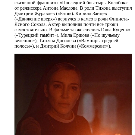
сказочной франшизы «Последний богатырь. Колобок»
от режиссера Антона Маслова. В роли Тихона выступил
Дмитрий Журавлев («Батя»). Кирилл Зайцев
(«Движение вверх») вернулся в камео в роли Финиста-
Ясного Сокола. Актер выполнял почти все трюки
самостоятельно. В фильме также снялись Гоша Куценко
(«Турецкий гамбит»), Мила Ершова («По щучьему
велению»), Татьяна Догилева («Вампиры средней
полосы»), и Дмитрий Колчин («Коммерсант»).