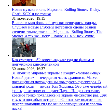
Новая музыка июля: Мадонна, Rolling Stones, Tricky,
Charli XCX и не только
31 июля 2026,
19:15
В июле в мир большой музыки вернулись гранды.
Слушаем новые альбомы ветеранов сцены разной
степени «выдержки» — Мадонны, Rolling Stones, The
Strokes, а так же Tricky, Charlie XCX и Jack White.
Как смотреть «Человека-паука»: гид по фильмам
популярной киновселенной
30 июля 2026,
16:37
31 июля на мировые экраны выходит «Человек-паук:
Новый день» — очередная часть франшизы Marvel,
посвящённая похождениям прыгучего супергероя. В
главной роли — вновь Том Холланд. Это уже четвёртый
фильм, в котором он играет Паука. Но до него сине-
красное трико появлялось на экране множество раз. Для
тех, кто подзабыл историю, «Фонтанка» подготовила
исчерпывающий гид по киновоплощениям человека-
паука!