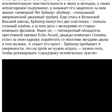
исключительную чувствительность к звуку и мелодии, а также
неповторимое подпевание, и называет его закрепило за ним
звание «немецкий Чет Бейкер» (Бейкер – гениальный
американский джазовый трубач). Еще учась в Кельнской
Высшей школы, Брённер выпустил две пластинки – сначала
сольный альбом, а за ним диск с мелодиями из старых
немецких фильмов. Ныне он — пятикратный обладатель
престижной премии Echo Award, дважды номинант Grammy,
успел за свою карьеру поработать со многими звездами джаза
и поп-музыки. А секрет его прост – Брённер пребывает в
уверенности, что на трубе не нужно играть — нужно петь,
чтобы резонировать «саундтреку человеческих чувств».