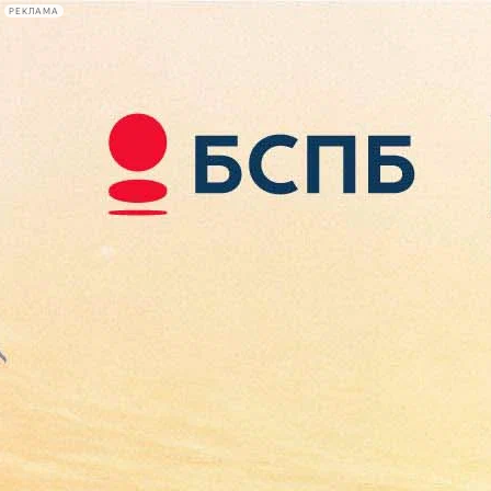
РЕКЛАМА
Афиша Plus
#телегид
Фонтанка.ру
Сегодня:
2026.08.07
08:05
Афиша Plus
кино
спектакли
выставки
концерты
лекции
книги
афиша плюс
новости
+