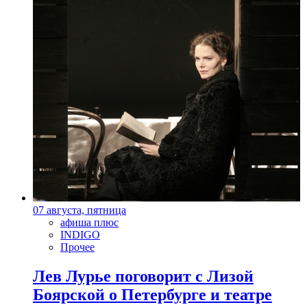
07 августа, пятница
афиша плюс
INDIGO
Прочее
Лев Лурье поговорит с Лизой
Боярской о Петербурге и театре