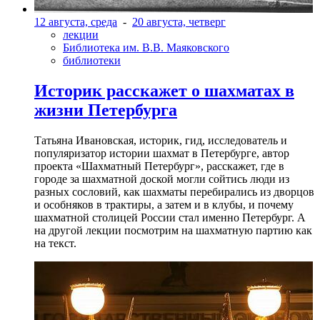
12 августа, среда
-
20 августа, четверг
лекции
Библиотека им. В.В. Маяковского
библиотеки
Историк расскажет о шахматах в
жизни Петербурга
Татьяна Ивановская, историк, гид, исследователь и
популяризатор истории шахмат в Петербурге, автор
проекта «Шахматный Петербург», расскажет, где в
городе за шахматной доской могли сойтись люди из
разных сословий, как шахматы перебирались из дворцов
и особняков в трактиры, а затем и в клубы, и почему
шахматной столицей России стал именно Петербург. А
на другой лекции посмотрим на шахматную партию как
на текст.