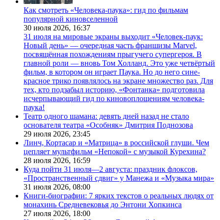
Как смотреть «Человека-паука»: гид по фильмам
популярной киновселенной
30 июля 2026,
16:37
31 июля на мировые экраны выходит «Человек-паук:
Новый день» — очередная часть франшизы Marvel,
посвящённая похождениям прыгучего супергероя. В
главной роли — вновь Том Холланд. Это уже четвёртый
фильм, в котором он играет Паука. Но до него сине-
красное трико появлялось на экране множество раз. Для
тех, кто подзабыл историю, «Фонтанка» подготовила
исчерпывающий гид по киновоплощениям человека-
паука!
Театр одного шамана: девять дней назад не стало
основателя театра «Особняк» Дмитрия Поднозова
29 июля 2026,
23:45
Линч, Кортасар и «Матрица» в российской глуши. Чем
цепляет мультфильм «Непокой» с музыкой Курехина?
28 июля 2026,
16:59
Куда пойти 31 июля—2 августа: праздник флоксов,
«Пространственный сдвиг» у Манежа и «Музыка мира»
31 июля 2026,
08:00
Книги-биографии: 7 ярких текстов о реальных людях от
монахинь Средневековья до Энтони Хопкинса
27 июля 2026,
18:00