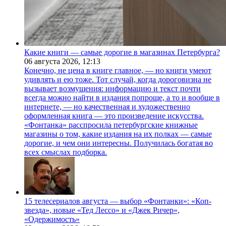
Какие книги — самые дорогие в магазинах Петербурга?
06 августа 2026,
12:13
Конечно, не цена в книге главное, — но книги умеют
удивлять и ею тоже. Тот случай, когда дороговизна не
вызывает возмущения: информацию и текст почти
всегда можно найти в издания попроще, а то и вообще в
интернете, — но качественная и художественно
оформленная книга — это произведение искусства.
«Фонтанка» расспросила петербургские книжные
магазины о том, какие издания на их полках — самые
дорогие, и чем они интересны. Получилась богатая во
всех смыслах подборка.
15 телесериалов августа — выбор «Фонтанки»: «Коп-
звезда», новые «Тед Лессо» и «Джек Ричер»,
«Одержимость»