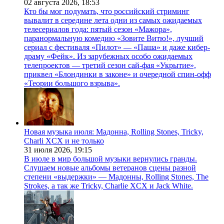
02 августа 2026,
18:53
Кто бы мог подумать, что российский стриминг
вывалит в середине лета одни из самых ожидаемых
телесериалов года: пятый сезон «Мажора»,
паранормальную комедию «Зовите Витю!», лучший
сериал с фестиваля «Пилот» — «Паша» и даже кибер-
драму «Фейк». Из зарубежных особо ожидаемых
телепроектов — третий сезон сай-фая «Укрытие»,
приквел «Блондинки в законе» и очередной спин-офф
«Теории большого взрыва».
Новая музыка июля: Мадонна, Rolling Stones, Tricky,
Charli XCX и не только
31 июля 2026,
19:15
В июле в мир большой музыки вернулись гранды.
Слушаем новые альбомы ветеранов сцены разной
степени «выдержки» — Мадонны, Rolling Stones, The
Strokes, а так же Tricky, Charlie XCX и Jack White.