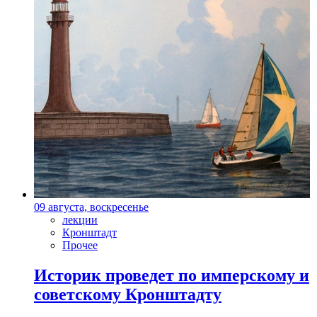
09 августа, воскресенье
лекции
Кронштадт
Прочее
Историк проведет по имперскому и
советскому Кронштадту