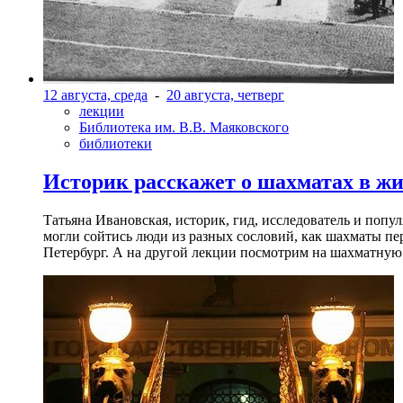
12 августа, среда
-
20 августа, четверг
лекции
Библиотека им. В.В. Маяковского
библиотеки
Историк расскажет о шахматах в ж
Татьяна Ивановская, историк, гид, исследователь и попу
могли сойтись люди из разных сословий, как шахматы пер
Петербург. А на другой лекции посмотрим на шахматную 