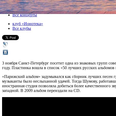
03 ноября 2019, воскресенье
Версия для печати
Все концерты
клуб «Ионотека»
Все клубы
3 ноября Санкт-Петербург посетит одна из знаковых групп со
году. Пластинка вошла в список «50 лучших русских альбомо
«Парижский альбом» задумывался как сборник лучших песен г
музыканты было неслыханной удачей. Тогда Шумову, работавш
иностранная студия позволяла добиться более качественного з
западной. В 2009 альбом переиздали на CD.