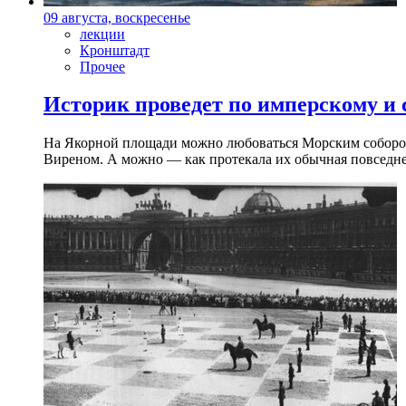
09 августа, воскресенье
лекции
Кронштадт
Прочее
Историк проведет по имперскому и
На Якорной площади можно любоваться Морским собором 
Виреном. А можно — как протекала их обычная повседнев