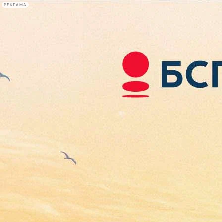
РЕКЛАМА
Афиша Plus
#телегид
Фонтанка.ру
Сегодня:
2026.08.08
16:08
Афиша Plus
кино
спектакли
выставки
концерты
лекции
книги
афиша плюс
новости
+