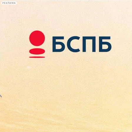
РЕКЛАМА
Афиша Plus
#телегид
Фонтанка.ру
Сегодня:
2026.08.10
06:19
Афиша Plus
кино
спектакли
выставки
концерты
лекции
книги
афиша плюс
новости
+