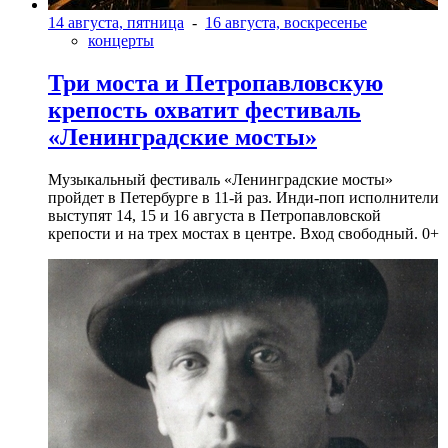
14 августа, пятница
-
16 августа, воскресенье
концерты
Три моста и Петропавловскую
крепость охватит фестиваль
«Ленинградские мосты»
Музыкальный фестиваль «Ленинградские мосты»
пройдет в Петербурге в 11-й раз. Инди-поп исполнители
выступят 14, 15 и 16 августа в Петропавловской
крепости и на трех мостах в центре. Вход свободный. 0+