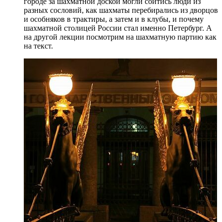
городе за шахматной доской могли сойтись люди из
разных сословий, как шахматы перебирались из дворцов
и особняков в трактиры, а затем и в клубы, и почему
шахматной столицей России стал именно Петербург. А
на другой лекции посмотрим на шахматную партию как
на текст.