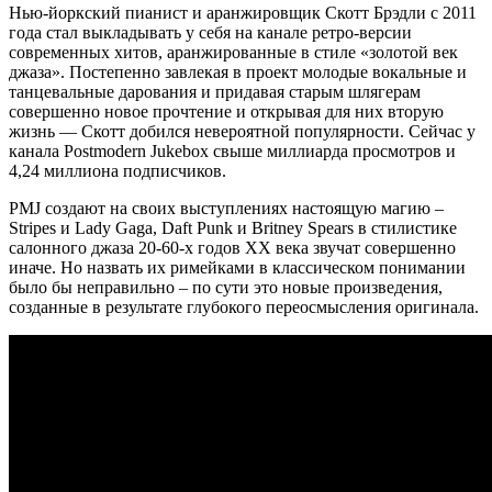
Нью-йоркский пианист и аранжировщик Скотт Брэдли с 2011
года стал выкладывать у себя на канале ретро-версии
современных хитов, аранжированные в стиле «золотой век
джаза». Постепенно завлекая в проект молодые вокальные и
танцевальные дарования и придавая старым шлягерам
совершенно новое прочтение и открывая для них вторую
жизнь — Скотт добился невероятной популярности. Сейчас у
канала Postmodern Jukebox свыше миллиарда просмотров и
4,24 миллиона подписчиков.
PMJ создают на своих выступлениях настоящую магию –
Stripes и Lady Gaga, Daft Punk и Britney Spears в стилистике
салонного джаза 20-60-х годов ХХ века звучат совершенно
иначе. Но назвать их римейками в классическом понимании
было бы неправильно – по сути это новые произведения,
созданные в результате глубокого переосмысления оригинала.