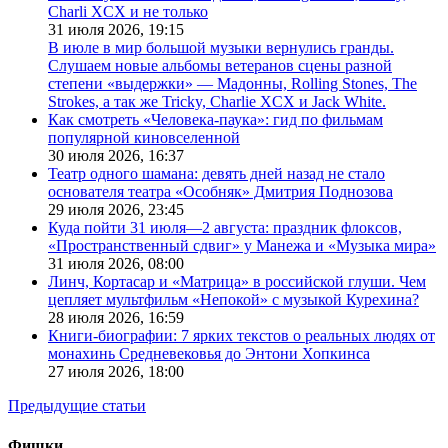
Charli XCX и не только
31 июля 2026,
19:15
В июле в мир большой музыки вернулись гранды.
Слушаем новые альбомы ветеранов сцены разной
степени «выдержки» — Мадонны, Rolling Stones, The
Strokes, а так же Tricky, Charlie XCX и Jack White.
Как смотреть «Человека-паука»: гид по фильмам
популярной киновселенной
30 июля 2026,
16:37
Театр одного шамана: девять дней назад не стало
основателя театра «Особняк» Дмитрия Поднозова
29 июля 2026,
23:45
Куда пойти 31 июля—2 августа: праздник флоксов,
«Пространственный сдвиг» у Манежа и «Музыка мира»
31 июля 2026,
08:00
Линч, Кортасар и «Матрица» в российской глуши. Чем
цепляет мультфильм «Непокой» с музыкой Курехина?
28 июля 2026,
16:59
Книги-биографии: 7 ярких текстов о реальных людях от
монахинь Средневековья до Энтони Хопкинса
27 июля 2026,
18:00
Предыдущие статьи
Фишки