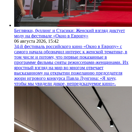
Беглянки, буллинг и Стасики: Женский взгляд диктует
моду на фестивале «Окно в Европу»
06 августа 2026,
15:42
34-й фестиваль российского кино «Окно в Европу» с
самого начала обозначил интерес к женской тематике, в
том числе и потому, что первые показанные в
программе фильмы сняты режиссерами-женщинами. Их
яростный взгляд на мир во многом отвечает
высказанному на открытии пожеланию председателя
жюри игрового конкурса Павла Лунгина: «Я хочу,
чтобы мы увидели дикое, непредсказуемое кино».