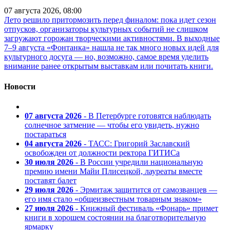
07 августа 2026, 08:00
Лето решило притормозить перед финалом: пока идет сезон
отпусков, организаторы культурных событий не слишком
загружают горожан творческими активностями. В выходные
7–9 августа «Фонтанка» нашла не так много новых идей для
культурного досуга — но, возможно, самое время уделить
внимание ранее открытым выставкам или почитать книги.
Новости
07 августа 2026
- В Петербурге готовятся наблюдать
солнечное затмение — чтобы его увидеть, нужно
постараться
04 августа 2026
- ТАСС: Григорий Заславский
освобожден от должности ректора ГИТИСа
30 июля 2026
- В России учредили национальную
премию имени Майи Плисецкой, лауреаты вместе
поставят балет
29 июля 2026
- Эрмитаж защитится от самозванцев —
его имя стало «общеизвестным товарным знаком»
27 июля 2026
- Книжный фестиваль «Фонарь» примет
книги в хорошем состоянии на благотворительную
ярмарку