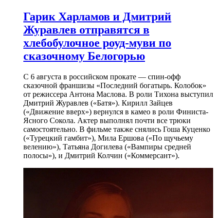
Гарик Харламов и Дмитрий
Журавлев отправятся в
хлебобулочное роуд-муви по
сказочному Белогорью
С 6 августа в российском прокате — спин-офф
сказочной франшизы «Последний богатырь. Колобок»
от режиссера Антона Маслова. В роли Тихона выступил
Дмитрий Журавлев («Батя»). Кирилл Зайцев
(«Движение вверх») вернулся в камео в роли Финиста-
Ясного Сокола. Актер выполнял почти все трюки
самостоятельно. В фильме также снялись Гоша Куценко
(«Турецкий гамбит»), Мила Ершова («По щучьему
велению»), Татьяна Догилева («Вампиры средней
полосы»), и Дмитрий Колчин («Коммерсант»).