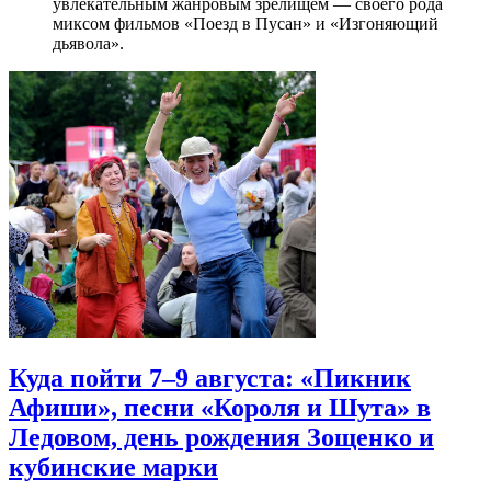
увлекательным жанровым зрелищeм — своего рода
миксом фильмов «Поезд в Пусан» и «Изгоняющий
дьявола».
Куда пойти 7–9 августа: «Пикник
Афиши», песни «Короля и Шута» в
Ледовом, день рождения Зощенко и
кубинские марки