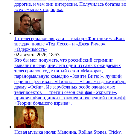
дорогие, и чем они интересны. Получилась богатая во
всех смыслах подборка.
15 телесериалов августа — выбор «Фонтанки»: «Коп-
звезда», новые «Тед Лессо» и «Джек Ричер»,
«Одержимость»
02 августа 2026,
18:53
Кто бы мог подумать, что российский стриминг
вывалит в середине лета одни из самых ожидаемых
телесериалов года: пятый сезон «Мажора»,
паранормальную комедию «Зовите Витю!», лучший
сериал с фестиваля «Пилот» — «Паша» и даже кибер-
драму «Фейк». Из зарубежных особо ожидаемых
телепроектов — третий сезон сай-фая «Укрытие»,
приквел «Блондинки в законе» и очередной спин-офф
«Теории большого взрыва».
Новая музыка июля: Мадонна, Rolling Stones, Tricky,