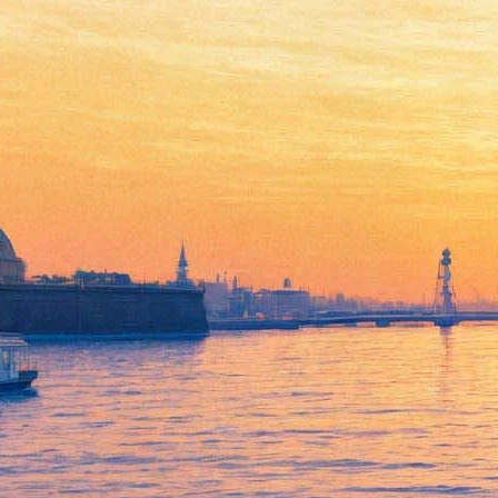
Нашумевший Postmodern
Jukebox привезет в
Петербург