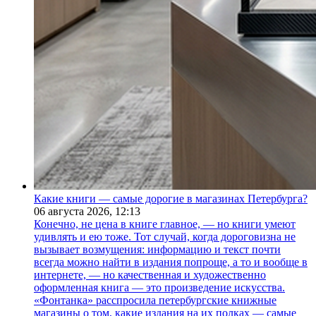
Какие книги — самые дорогие в магазинах Петербурга?
06 августа 2026,
12:13
Конечно, не цена в книге главное, — но книги умеют
удивлять и ею тоже. Тот случай, когда дороговизна не
вызывает возмущения: информацию и текст почти
всегда можно найти в издания попроще, а то и вообще в
интернете, — но качественная и художественно
оформленная книга — это произведение искусства.
«Фонтанка» расспросила петербургские книжные
магазины о том, какие издания на их полках — самые