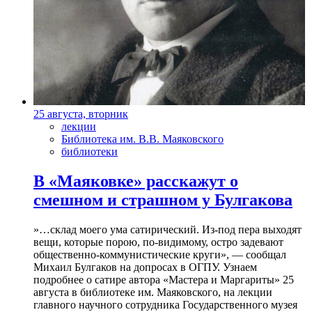
25 августа, вторник
лекции
Библиотека им. В.В. Маяковского
библиотеки
В «Маяковке» расскажут о
смешном и страшном у Булгакова
»…склад моего ума сатирический. Из-под пера выходят
вещи, которые порою, по-видимому, остро задевают
общественно-коммунистические круги», — сообщал
Михаил Булгаков на допросах в ОГПУ. Узнаем
подробнее о сатире автора «Мастера и Маргариты» 25
августа в библиотеке им. Маяковского, на лекции
главного научного сотрудника Государственного музея