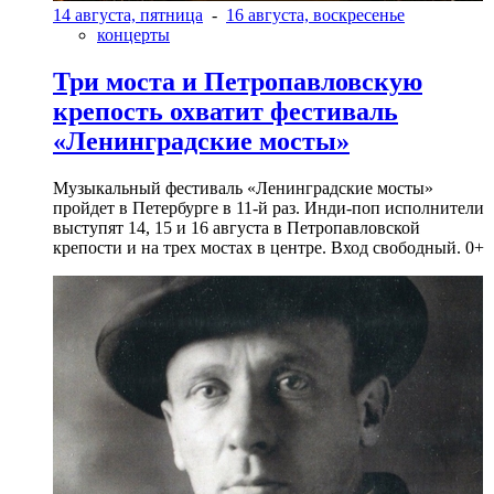
14 августа, пятница
-
16 августа, воскресенье
концерты
Три моста и Петропавловскую
крепость охватит фестиваль
«Ленинградские мосты»
Музыкальный фестиваль «Ленинградские мосты»
пройдет в Петербурге в 11-й раз. Инди-поп исполнители
выступят 14, 15 и 16 августа в Петропавловской
крепости и на трех мостах в центре. Вход свободный. 0+