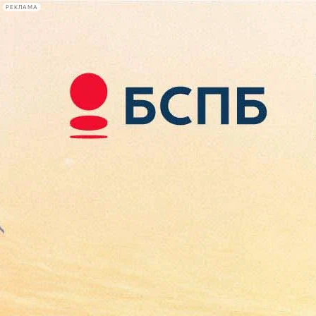
РЕКЛАМА
Афиша Plus
#телегид
Фонтанка.ру
Сегодня:
2026.08.09
11:01
Афиша Plus
кино
спектакли
выставки
концерты
лекции
книги
афиша плюс
новости
+