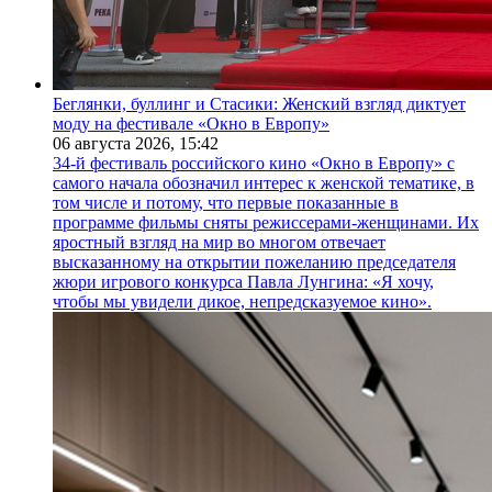
Беглянки, буллинг и Стасики: Женский взгляд диктует
моду на фестивале «Окно в Европу»
06 августа 2026,
15:42
34-й фестиваль российского кино «Окно в Европу» с
самого начала обозначил интерес к женской тематике, в
том числе и потому, что первые показанные в
программе фильмы сняты режиссерами-женщинами. Их
яростный взгляд на мир во многом отвечает
высказанному на открытии пожеланию председателя
жюри игрового конкурса Павла Лунгина: «Я хочу,
чтобы мы увидели дикое, непредсказуемое кино».