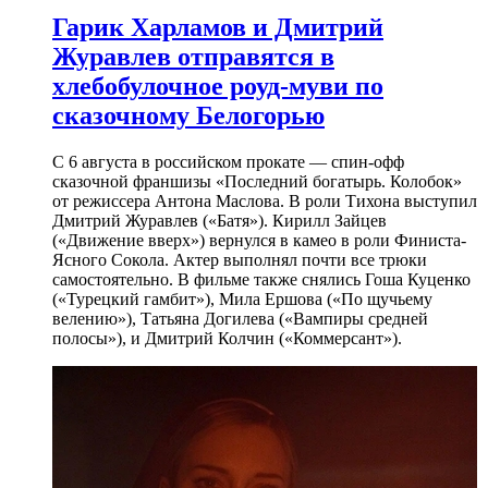
Гарик Харламов и Дмитрий
Журавлев отправятся в
хлебобулочное роуд-муви по
сказочному Белогорью
С 6 августа в российском прокате — спин-офф
сказочной франшизы «Последний богатырь. Колобок»
от режиссера Антона Маслова. В роли Тихона выступил
Дмитрий Журавлев («Батя»). Кирилл Зайцев
(«Движение вверх») вернулся в камео в роли Финиста-
Ясного Сокола. Актер выполнял почти все трюки
самостоятельно. В фильме также снялись Гоша Куценко
(«Турецкий гамбит»), Мила Ершова («По щучьему
велению»), Татьяна Догилева («Вампиры средней
полосы»), и Дмитрий Колчин («Коммерсант»).