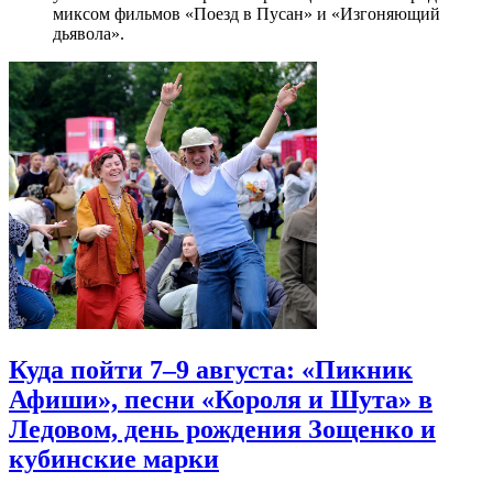
миксом фильмов «Поезд в Пусан» и «Изгоняющий
дьявола».
Куда пойти 7–9 августа: «Пикник
Афиши», песни «Короля и Шута» в
Ледовом, день рождения Зощенко и
кубинские марки