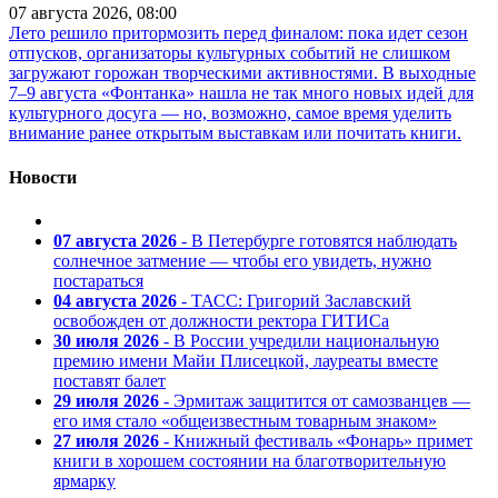
07 августа 2026, 08:00
Лето решило притормозить перед финалом: пока идет сезон
отпусков, организаторы культурных событий не слишком
загружают горожан творческими активностями. В выходные
7–9 августа «Фонтанка» нашла не так много новых идей для
культурного досуга — но, возможно, самое время уделить
внимание ранее открытым выставкам или почитать книги.
Новости
07 августа 2026
- В Петербурге готовятся наблюдать
солнечное затмение — чтобы его увидеть, нужно
постараться
04 августа 2026
- ТАСС: Григорий Заславский
освобожден от должности ректора ГИТИСа
30 июля 2026
- В России учредили национальную
премию имени Майи Плисецкой, лауреаты вместе
поставят балет
29 июля 2026
- Эрмитаж защитится от самозванцев —
его имя стало «общеизвестным товарным знаком»
27 июля 2026
- Книжный фестиваль «Фонарь» примет
книги в хорошем состоянии на благотворительную
ярмарку