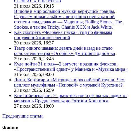
Charli XCX и не только
31 июля 2026,
19:15
В июле в мир большой музыки вернулись гранды.
Слушаем новые альбомы ветеранов сцены разной
степени «выдержки» — Мадонны, Rolling Stones, The
Strokes, а так же Tricky, Charlie XCX и Jack White.
Как смотреть «Человека-паука»: гид по фильмам
популярной киновселенной
30 июля 2026,
16:37
Театр одного шамана: девять дней назад не стало
основателя театра «Особняк» Дмитрия Поднозова
29 июля 2026,
23:45
Куда пойти 31 июля—2 августа: праздник флоксов,
«Пространственный сдвиг» у Манежа и «Музыка мира»
31 июля 2026,
08:00
Линч, Кортасар и «Матрица» в российской глуши. Чем
цепляет мультфильм «Непокой» с музыкой Курехина?
28 июля 2026,
16:59
Книги-биографии: 7 ярких текстов о реальных людях от
монахинь Средневековья до Энтони Хопкинса
27 июля 2026,
18:00
Предыдущие статьи
Фишки