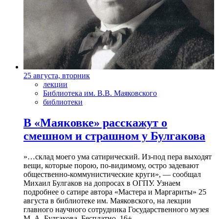
25 августа, вторник
лекции
Библиотека им. В.В. Маяковского
библиотеки
В «Маяковке» расскажут о
смешном и страшном у Булгакова
»…склад моего ума сатирический. Из-под пера выходят
вещи, которые порою, по-видимому, остро задевают
общественно-коммунистические круги», — сообщал
Михаил Булгаков на допросах в ОГПУ. Узнаем
подробнее о сатире автора «Мастера и Маргариты» 25
августа в библиотеке им. Маяковского, на лекции
главного научного сотрудника Государственного музея
М. А. Булгакова. Бесплатно. 16+