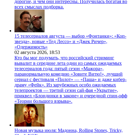
дорогие, и чем они интересны. Получилась богатая во
всех смыслах подборка.
15 телесериалов августа — выбор «Фонтанки»: «Коп-
звезда», новые «Тед Лессо» и «Джек Ричер»,
«Одержимость»
02 августа 2026,
18:53
Кто бы мог подумать, что российский стриминг
вывалит в середине лета одни из самых ожидаемых
телесериалов года: пятый сезон «Мажора»,
паранормальную комедию «Зовите Витю!», лучший
сериал с фестиваля «Пилот» — «Паша» и даже кибер-
драму «Фейк». Из зарубежных особо ожидаемых
телепроектов — третий сезон сай-фая «Укрытие»,
приквел «Блондинки в законе» и очередной спин-офф
«Теории большого взрыва».
Новая музыка июля: Мадонна, Rolling Stones, Tricky,