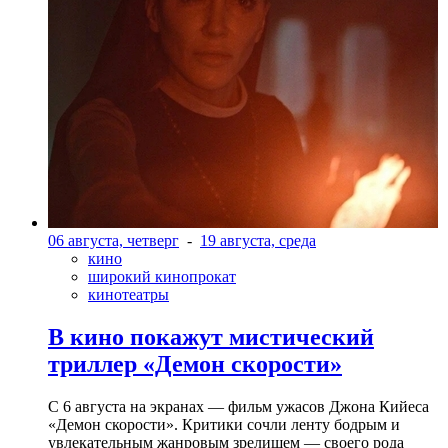
06 августа, четверг
-
19 августа, среда
кино
широкий кинопрокат
кинотеатры
В кино покажут мистический
триллер «Демон скорости»
С 6 августа на экранах — фильм ужасов Джона Кийеса
«Демон скорости». Критики сочли ленту бодрым и
увлекательным жанровым зрелищeм — своего рода