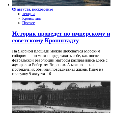
09 августа, воскресенье
лекции
Кронштадт
Прочее
Историк проведет по имперскому и
советскому Кронштадту
На Якорной площади можно любоваться Морским
собором — но можно представить себе, как после
февральской революции матросы расправились здесь с
адмиралом Робертом Виреном. А можно — как
протекала их обычная повседневная жизнь. Идем на
прогулку 9 августа. 16+