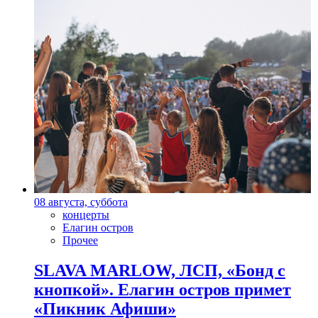
08 августа, суббота
концерты
Елагин остров
Прочее
SLAVA MARLOW, ЛСП, «Бонд с
кнопкой». Елагин остров примет
«Пикник Афиши»