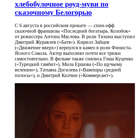
хлебобулочное роуд-муви по
сказочному Белогорью
С 6 августа в российском прокате — спин-офф
сказочной франшизы «Последний богатырь. Колобок»
от режиссера Антона Маслова. В роли Тихона выступил
Дмитрий Журавлев («Батя»). Кирилл Зайцев
(«Движение вверх») вернулся в камео в роли Финиста-
Ясного Сокола. Актер выполнял почти все трюки
самостоятельно. В фильме также снялись Гоша Куценко
(«Турецкий гамбит»), Мила Ершова («По щучьему
велению»), Татьяна Догилева («Вампиры средней
полосы»), и Дмитрий Колчин («Коммерсант»).