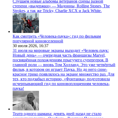
Слушаем новые альбомы ветеранов сцены разной
степени «выдержки» — Мадонны, Rolling Stones, The
Strokes, а так же Tricky, Charlie XCX и Jack White.
Как смотреть «Человека-паука»: гид по фильмам
популярной киновселенной
30 июля 2026,
16:37
31 июля на мировые экраны выходит «Человек-паук:
Новый день» — очередная часть франшизы Marvel,
посвящённая похождениям прыгучего супергероя. В
главной роли — вновь Том Холланд. Это уже четвёртый
фильм, в котором он играет Паука. Но до него сине-
красное трико появлялось на экране множество раз. Для
тех, кто подзабыл историю, «Фонтанка» подготовила
исчерпывающий гид по киновоплощениям человека-
паука!
Театр одного шамана: девять дней назад не стало