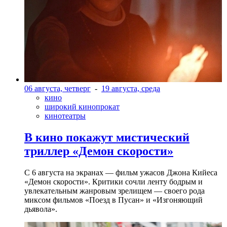
06 августа, четверг
-
19 августа, среда
кино
широкий кинопрокат
кинотеатры
В кино покажут мистический
триллер «Демон скорости»
С 6 августа на экранах — фильм ужасов Джона Кийеса
«Демон скорости». Критики сочли ленту бодрым и
увлекательным жанровым зрелищeм — своего рода
миксом фильмов «Поезд в Пусан» и «Изгоняющий
дьявола».