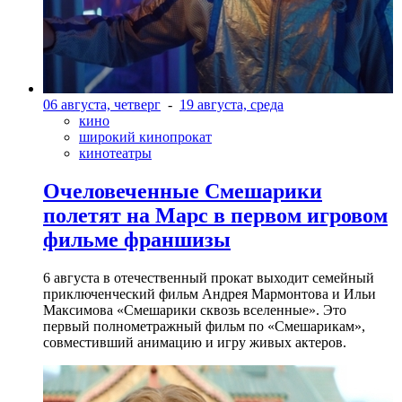
06 августа, четверг
-
19 августа, среда
кино
широкий кинопрокат
кинотеатры
Очеловеченные Смешарики
полетят на Марс в первом игровом
фильме франшизы
6 августа в отечественный прокат выходит семейный
приключенческий фильм Андрея Мармонтова и Ильи
Максимова «Смешарики сквозь вселенные». Это
первый полнометражный фильм по «Смешарикам»,
совместивший анимацию и игру живых актеров.