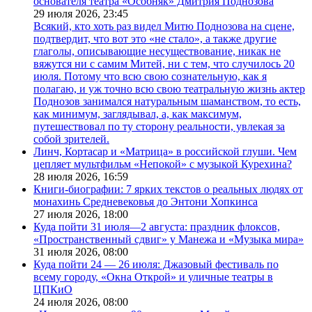
основателя театра «Особняк» Дмитрия Поднозова
29 июля 2026,
23:45
Всякий, кто хоть раз видел Митю Поднозова на сцене,
подтвердит, что вот это «не стало», а также другие
глаголы, описывающие несуществование, никак не
вяжутся ни с самим Митей, ни с тем, что случилось 20
июля. Потому что всю свою сознательную, как я
полагаю, и уж точно всю свою театральную жизнь актер
Поднозов занимался натуральным шаманством, то есть,
как минимум, заглядывал, а, как максимум,
путешествовал по ту сторону реальности, увлекая за
собой зрителей.
Линч, Кортасар и «Матрица» в российской глуши. Чем
цепляет мультфильм «Непокой» с музыкой Курехина?
28 июля 2026,
16:59
Книги-биографии: 7 ярких текстов о реальных людях от
монахинь Средневековья до Энтони Хопкинса
27 июля 2026,
18:00
Куда пойти 31 июля—2 августа: праздник флоксов,
«Пространственный сдвиг» у Манежа и «Музыка мира»
31 июля 2026,
08:00
Куда пойти 24 — 26 июля: Джазовый фестиваль по
всему городу, «Окна Открой» и уличные театры в
ЦПКиО
24 июля 2026,
08:00