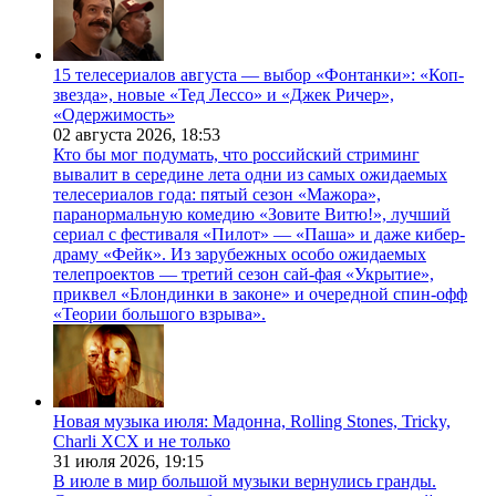
15 телесериалов августа — выбор «Фонтанки»: «Коп-
звезда», новые «Тед Лессо» и «Джек Ричер»,
«Одержимость»
02 августа 2026,
18:53
Кто бы мог подумать, что российский стриминг
вывалит в середине лета одни из самых ожидаемых
телесериалов года: пятый сезон «Мажора»,
паранормальную комедию «Зовите Витю!», лучший
сериал с фестиваля «Пилот» — «Паша» и даже кибер-
драму «Фейк». Из зарубежных особо ожидаемых
телепроектов — третий сезон сай-фая «Укрытие»,
приквел «Блондинки в законе» и очередной спин-офф
«Теории большого взрыва».
Новая музыка июля: Мадонна, Rolling Stones, Tricky,
Charli XCX и не только
31 июля 2026,
19:15
В июле в мир большой музыки вернулись гранды.