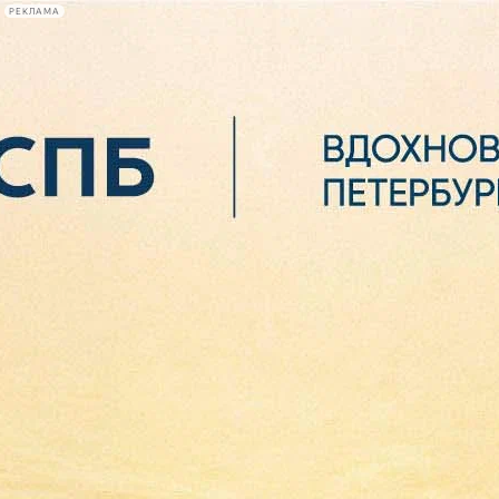
РЕКЛАМА
Афиша Plus
#телегид
Фонтанка.ру
Сегодня:
2026.08.06
19:15
Афиша Plus
кино
спектакли
выставки
концерты
лекции
книги
афиша плюс
новости
+