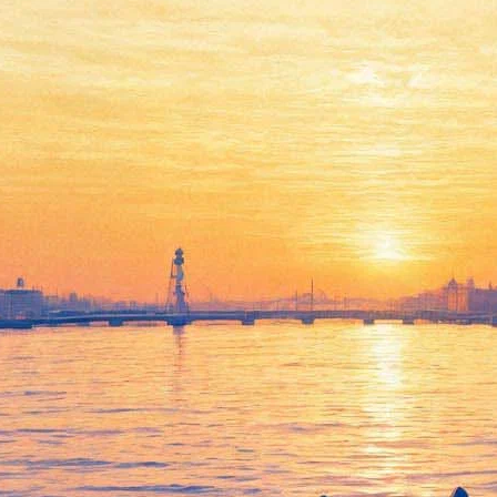
В прокат выходит
"Мысленный волк" Валерии
Гай-Германики с Юлией