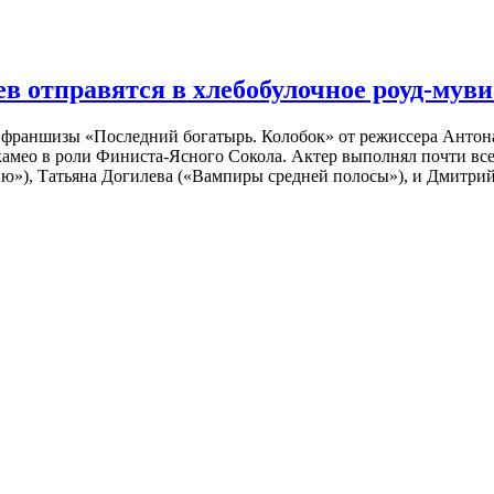
 отправятся в хлебобулочное роуд-муви
й франшизы «Последний богатырь. Колобок» от режиссера Анто
 камео в роли Финиста-Ясного Сокола. Актер выполнял почти вс
ю»), Татьяна Догилева («Вампиры средней полосы»), и Дмитрий