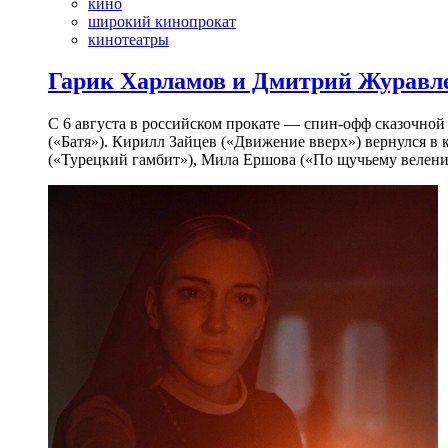
кино
широкий кинопрокат
кинотеатры
Гарик Харламов и Дмитрий Журавлев
С 6 августа в российском прокате — спин-офф сказочно
(«Батя»). Кирилл Зайцев («Движение вверх») вернулся в
(«Турецкий гамбит»), Мила Ершова («По щучьему велени