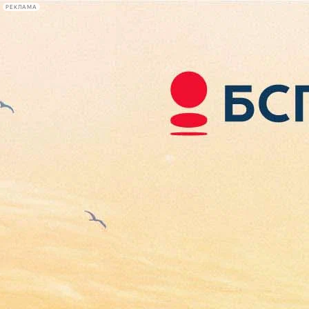
РЕКЛАМА
Афиша Plus
#телегид
Фонтанка.ру
Сегодня:
2026.08.06
08:36
Афиша Plus
кино
спектакли
выставки
концерты
лекции
книги
афиша плюс
новости
+