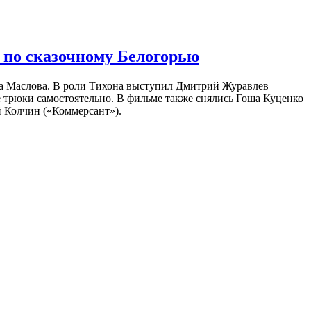
 по сказочному Белогорью
на Маслова. В роли Тихона выступил Дмитрий Журавлев
е трюки самостоятельно. В фильме также снялись Гоша Куценко
 Колчин («Коммерсант»).