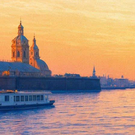
В «Авроре» покажут фильм о 
28 сентября 2019, суббота
,
19.10
Версия для печати