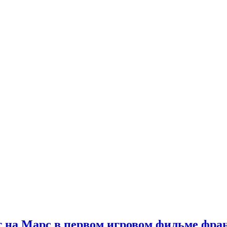
 на Марс в первом игровом фильме фр