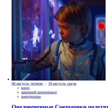
06 августа, четверг
-
19 августа, среда
кино
широкий кинопрокат
кинотеатры
Очеловеченные Смешарики полетят