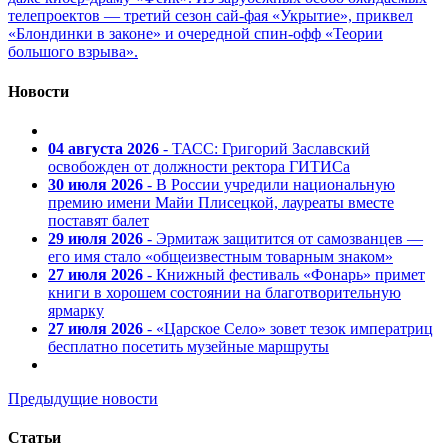
телепроектов — третий сезон сай-фая «Укрытие», приквел
«Блондинки в законе» и очередной спин-офф «Теории
большого взрыва».
Новости
04 августа 2026
- ТАСС: Григорий Заславский
освобожден от должности ректора ГИТИСа
30 июля 2026
- В России учредили национальную
премию имени Майи Плисецкой, лауреаты вместе
поставят балет
29 июля 2026
- Эрмитаж защитится от самозванцев —
его имя стало «общеизвестным товарным знаком»
27 июля 2026
- Книжный фестиваль «Фонарь» примет
книги в хорошем состоянии на благотворительную
ярмарку
27 июля 2026
- «Царское Село» зовет тезок императриц
бесплатно посетить музейные маршруты
Предыдущие новости
Статьи