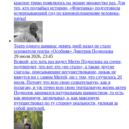
красное трико появлялось на экране множество раз. Для
тех, кто подзабыл историю, «Фонтанка» подготовила
исчерпывающий гид по киновоплощениям человека-
паука!
Театр одного шамана: девять дней назад не стало
основателя театра «Особняк» Дмитрия Поднозова
29 июля 2026,
23:45
Всякий, кто хоть раз видел Митю Поднозова на сцене,
подтвердит, что вот это «не стало», а также другие
глаголы, описывающие несуществование, никак не
вяжутся ни с самим Митей, ни с тем, что случилось 20
июля. Потому что всю свою сознательную, как я
полагаю, и уж точно всю свою театральную жизнь актер
Поднозов занимался натуральным шаманством, то есть,
как минимум, заглядывал, а, как максимум,
путешествовал по ту сторону реальности, увлекая за
собой зрителей.