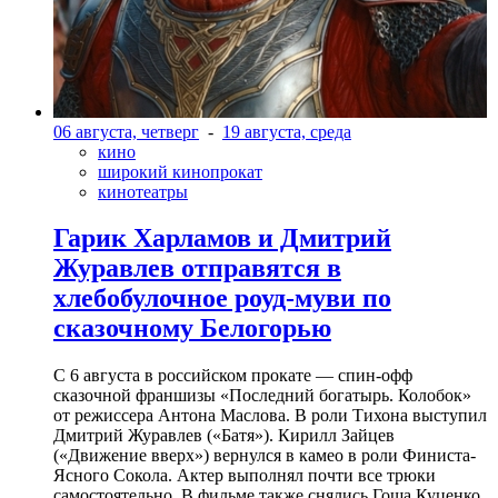
06 августа, четверг
-
19 августа, среда
кино
широкий кинопрокат
кинотеатры
Гарик Харламов и Дмитрий
Журавлев отправятся в
хлебобулочное роуд-муви по
сказочному Белогорью
С 6 августа в российском прокате — спин-офф
сказочной франшизы «Последний богатырь. Колобок»
от режиссера Антона Маслова. В роли Тихона выступил
Дмитрий Журавлев («Батя»). Кирилл Зайцев
(«Движение вверх») вернулся в камео в роли Финиста-
Ясного Сокола. Актер выполнял почти все трюки
самостоятельно. В фильме также снялись Гоша Куценко