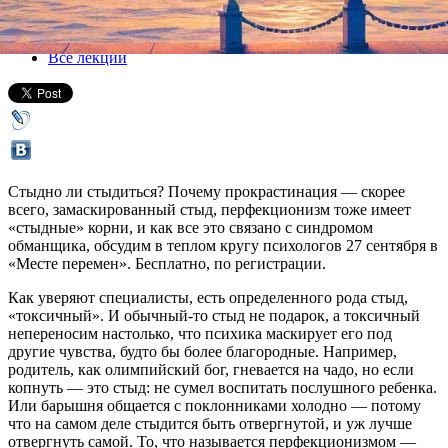
27 сентября 2019, пятница
,
19.00
Версия для печати
Все лекции
Стыдно ли стыдиться? Почему прокрастинация — скорее
всего, замаскированный стыд, перфекционизм тоже имеет
«стыдные» корни, и как все это связано с синдромом
обманщика, обсудим в теплом кругу психологов 27 сентября в
«Месте перемен». Бесплатно, по регистрации.
Как уверяют специалисты, есть определенного рода стыд,
«токсичный». И обычный-то стыд не подарок, а токсичный
непереносим настолько, что психика маскирует его под
другие чувства, будто бы более благородные. Например,
родитель, как олимпийский бог, гневается на чадо, но если
копнуть — это стыд: не сумел воспитать послушного ребенка.
Или барышня общается с поклонниками холодно — потому
что на самом деле стыдится быть отвергнутой, и уж лучше
отвергнуть самой. То, что называется перфекционизмом —