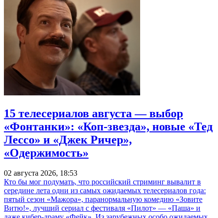
15 телесериалов августа — выбор
«Фонтанки»: «Коп-звезда», новые «Тед
Лессо» и «Джек Ричер»,
«Одержимость»
02 августа 2026, 18:53
Кто бы мог подумать, что российский стриминг вывалит в
середине лета одни из самых ожидаемых телесериалов года:
пятый сезон «Мажора», паранормальную комедию «Зовите
Витю!», лучший сериал с фестиваля «Пилот» — «Паша» и
даже кибер-драму «Фейк». Из зарубежных особо ожидаемых