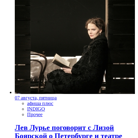
07 августа, пятница
афиша плюс
INDIGO
Прочее
Лев Лурье поговорит с Лизой
Боярской о Петербурге и театре