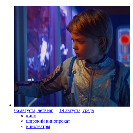
06 августа, четверг
-
19 августа, среда
кино
широкий кинопрокат
кинотеатры