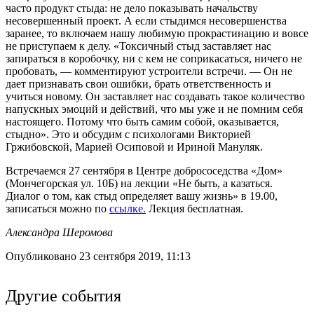
часто продукт стыда: не дело показывать начальству
несовершенный проект. А если стыдимся несовершенства
заранее, то включаем нашу любимую прокрастинацию и вовсе
не приступаем к делу. «Токсичный стыд заставляет нас
запираться в коробочку, ни с кем не соприкасаться, ничего не
пробовать, — комментируют устроители встречи. — Он не
дает признавать свои ошибки, брать ответственность и
учиться новому. Он заставляет нас создавать такое количество
напускных эмоций и действий, что мы уже и не помним себя
настоящего. Потому что быть самим собой, оказывается,
стыдно». Это и обсудим с психологами Викторией
Гржибовской, Марией Осиповой и Ириной Мануляк.
Встречаемся 27 сентября в Центре добрососедства «Дом»
(Мончегорская ул. 10Б) на лекции «Не быть, а казаться.
Диалог о том, как стыд определяет вашу жизнь» в 19.00,
записаться можно по
ссылке.
Лекция бесплатная.
Александра Шеромова
Опубликовано 23 сентября 2019, 11:13
Другие события