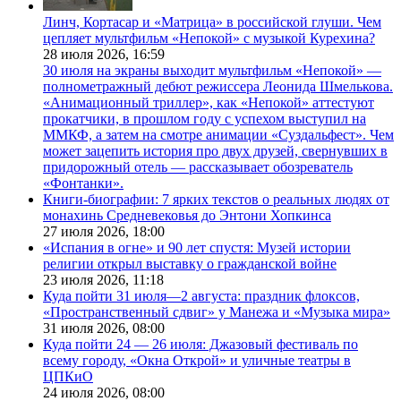
Линч, Кортасар и «Матрица» в российской глуши. Чем
цепляет мультфильм «Непокой» с музыкой Курехина?
28 июля 2026,
16:59
30 июля на экраны выходит мультфильм «Непокой» —
полнометражный дебют режиссера Леонида Шмелькова.
«Анимационный триллер», как «Непокой» аттестуют
прокатчики, в прошлом году с успехом выступил на
ММКФ, а затем на смотре анимации «Суздальфест». Чем
может зацепить история про двух друзей, свернувших в
придорожный отель — рассказывает обозреватель
«Фонтанки».
Книги-биографии: 7 ярких текстов о реальных людях от
монахинь Средневековья до Энтони Хопкинса
27 июля 2026,
18:00
«Испания в огне» и 90 лет спустя: Музей истории
религии открыл выставку о гражданской войне
23 июля 2026,
11:18
Куда пойти 31 июля—2 августа: праздник флоксов,
«Пространственный сдвиг» у Манежа и «Музыка мира»
31 июля 2026,
08:00
Куда пойти 24 — 26 июля: Джазовый фестиваль по
всему городу, «Окна Открой» и уличные театры в
ЦПКиО
24 июля 2026,
08:00