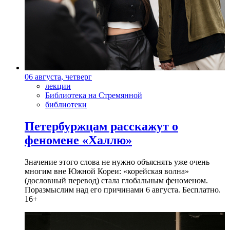
06 августа, четверг
лекции
Библиотека на Стремянной
библиотеки
Петербуржцам расскажут о
феномене «Халлю»
Значение этого слова не нужно объяснять уже очень
многим вне Южной Кореи: «корейская волна»
(дословный перевод) стала глобальным феноменом.
Поразмыслим над его причинами 6 августа. Бесплатно.
16+