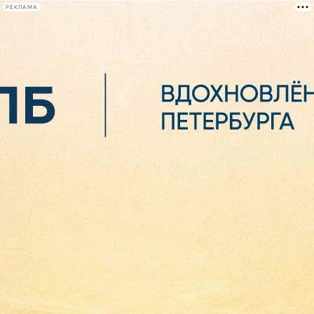
РЕКЛАМА
Афиша Plus
#телегид
Фонтанка.ру
Сегодня:
2026.08.06
07:12
Афиша Plus
кино
спектакли
выставки
концерты
лекции
книги
афиша плюс
новости
+