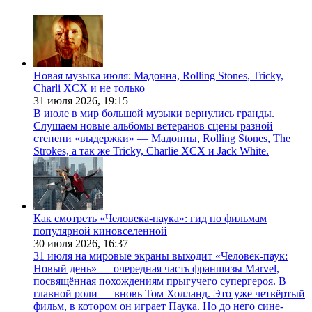
Новая музыка июля: Мадонна, Rolling Stones, Tricky,
Charli XCX и не только
31 июля 2026,
19:15
В июле в мир большой музыки вернулись гранды.
Слушаем новые альбомы ветеранов сцены разной
степени «выдержки» — Мадонны, Rolling Stones, The
Strokes, а так же Tricky, Charlie XCX и Jack White.
Как смотреть «Человека-паука»: гид по фильмам
популярной киновселенной
30 июля 2026,
16:37
31 июля на мировые экраны выходит «Человек-паук:
Новый день» — очередная часть франшизы Marvel,
посвящённая похождениям прыгучего супергероя. В
главной роли — вновь Том Холланд. Это уже четвёртый
фильм, в котором он играет Паука. Но до него сине-