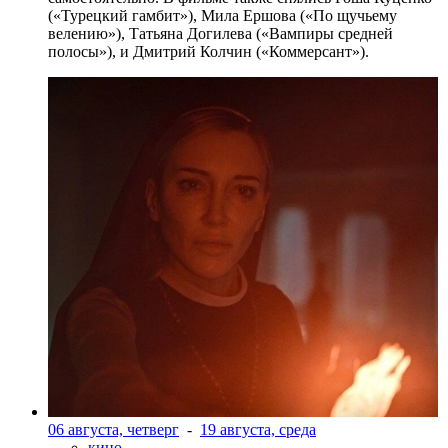
(«Турецкий гамбит»), Мила Ершова («По щучьему
велению»), Татьяна Догилева («Вампиры средней
полосы»), и Дмитрий Колчин («Коммерсант»).
06 августа, четверг
-
19 августа, среда
кино