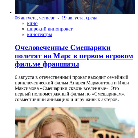
06 августа, четверг
-
19 августа, среда
кино
широкий кинопрокат
кинотеатры
Очеловеченные Смешарики
полетят на Марс в первом игровом
фильме франшизы
6 августа в отечественный прокат выходит семейный
приключенческий фильм Андрея Мармонтова и Ильи
Максимова «Смешарики сквозь вселенные». Это
первый полнометражный фильм по «Смешарикам»,
совместивший анимацию и игру живых актеров.