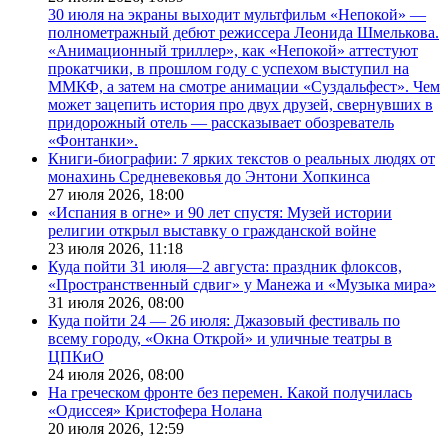
30 июля на экраны выходит мультфильм «Непокой» —
полнометражный дебют режиссера Леонида Шмелькова.
«Анимационный триллер», как «Непокой» аттестуют
прокатчики, в прошлом году с успехом выступил на
ММКФ, а затем на смотре анимации «Суздальфест». Чем
может зацепить история про двух друзей, свернувших в
придорожный отель — рассказывает обозреватель
«Фонтанки».
Книги-биографии: 7 ярких текстов о реальных людях от
монахинь Средневековья до Энтони Хопкинса
27 июля 2026,
18:00
«Испания в огне» и 90 лет спустя: Музей истории
религии открыл выставку о гражданской войне
23 июля 2026,
11:18
Куда пойти 31 июля—2 августа: праздник флоксов,
«Пространственный сдвиг» у Манежа и «Музыка мира»
31 июля 2026,
08:00
Куда пойти 24 — 26 июля: Джазовый фестиваль по
всему городу, «Окна Открой» и уличные театры в
ЦПКиО
24 июля 2026,
08:00
На греческом фронте без перемен. Какой получилась
«Одиссея» Кристофера Нолана
20 июля 2026,
12:59