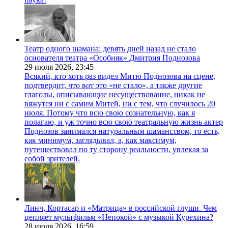
Театр одного шамана: девять дней назад не стало
основателя театра «Особняк» Дмитрия Поднозова
29 июля 2026,
23:45
Всякий, кто хоть раз видел Митю Поднозова на сцене,
подтвердит, что вот это «не стало», а также другие
глаголы, описывающие несуществование, никак не
вяжутся ни с самим Митей, ни с тем, что случилось 20
июля. Потому что всю свою сознательную, как я
полагаю, и уж точно всю свою театральную жизнь актер
Поднозов занимался натуральным шаманством, то есть,
как минимум, заглядывал, а, как максимум,
путешествовал по ту сторону реальности, увлекая за
собой зрителей.
Линч, Кортасар и «Матрица» в российской глуши. Чем
цепляет мультфильм «Непокой» с музыкой Курехина?
28 июля 2026,
16:59