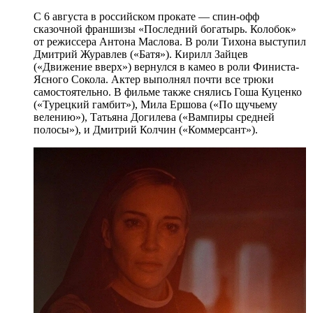
С 6 августа в российском прокате — спин-офф
сказочной франшизы «Последний богатырь. Колобок»
от режиссера Антона Маслова. В роли Тихона выступил
Дмитрий Журавлев («Батя»). Кирилл Зайцев
(«Движение вверх») вернулся в камео в роли Финиста-
Ясного Сокола. Актер выполнял почти все трюки
самостоятельно. В фильме также снялись Гоша Куценко
(«Турецкий гамбит»), Мила Ершова («По щучьему
велению»), Татьяна Догилева («Вампиры средней
полосы»), и Дмитрий Колчин («Коммерсант»).