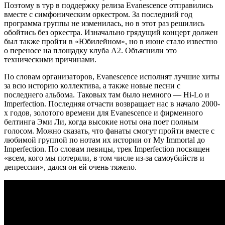
Поэтому в тур в поддержку релиза Evanescence отправились
вместе с симфоническим оркестром. За последний год
программа группы не изменилась, но в этот раз решились
обойтись без оркестра. Изначально грядущий концерт должен
был также пройти в «Юбилейном», но в июне стало известно
о переносе на площадку клуба А2. Объяснили это
техническими причинами.
По словам организаторов, Evanescence исполнят лучшие хиты
за всю историю коллектива, а также новые песни с
последнего альбома. Таковых там было немного — Hi-Lo и
Imperfection. Последняя отчасти возвращает нас в начало 2000-
х годов, золотого времени для Evanescence и фирменного
белтинга Эми Ли, когда высокие ноты она поет полным
голосом. Можно сказать, что фанаты смогут пройти вместе с
любимой группой по нотам их истории от My Immortal до
Imperfection. По словам певицы, трек Imperfection посвящен
«всем, кого мы потеряли, в том числе из-за самоубийств и
депрессии», дался он ей очень тяжело.