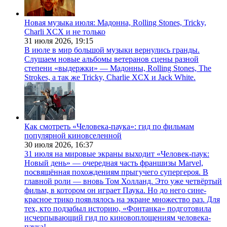
Новая музыка июля: Мадонна, Rolling Stones, Tricky,
Charli XCX и не только
31 июля 2026,
19:15
В июле в мир большой музыки вернулись гранды.
Слушаем новые альбомы ветеранов сцены разной
степени «выдержки» — Мадонны, Rolling Stones, The
Strokes, а так же Tricky, Charlie XCX и Jack White.
Как смотреть «Человека-паука»: гид по фильмам
популярной киновселенной
30 июля 2026,
16:37
31 июля на мировые экраны выходит «Человек-паук:
Новый день» — очередная часть франшизы Marvel,
посвящённая похождениям прыгучего супергероя. В
главной роли — вновь Том Холланд. Это уже четвёртый
фильм, в котором он играет Паука. Но до него сине-
красное трико появлялось на экране множество раз. Для
тех, кто подзабыл историю, «Фонтанка» подготовила
исчерпывающий гид по киновоплощениям человека-
паука!