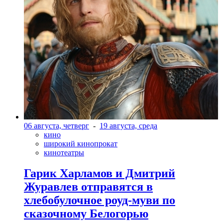
06 августа, четверг
-
19 августа, среда
кино
широкий кинопрокат
кинотеатры
Гарик Харламов и Дмитрий
Журавлев отправятся в
хлебобулочное роуд-муви по
сказочному Белогорью