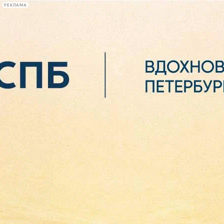
РЕКЛАМА
Афиша Plus
#телегид
Фонтанка.ру
Сегодня:
2026.08.06
04:52
Афиша Plus
кино
спектакли
выставки
концерты
лекции
книги
афиша плюс
новости
+