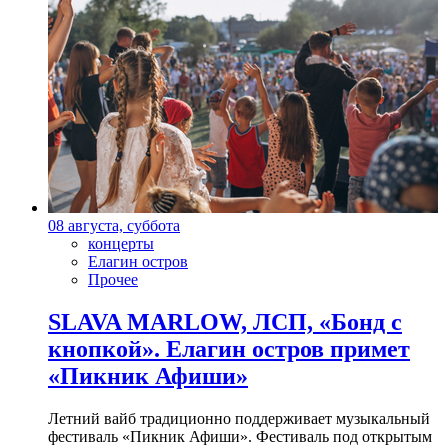
08 августа, суббота
концерты
Елагин остров
Прочее
SLAVA MARLOW, ЛСП, «Бонд с
кнопкой». Елагин остров примет
«Пикник Афиши»
Летний вайб традиционно поддерживает музыкальный
фестиваль «Пикник Афиши». Фестиваль под открытым