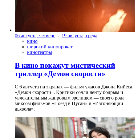
06 августа, четверг
-
19 августа, среда
кино
широкий кинопрокат
кинотеатры
В кино покажут мистический
триллер «Демон скорости»
С 6 августа на экранах — фильм ужасов Джона Кийеса
«Демон скорости». Критики сочли ленту бодрым и
увлекательным жанровым зрелищeм — своего рода
миксом фильмов «Поезд в Пусан» и «Изгоняющий
дьявола».