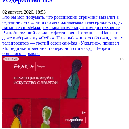
02 августа 2026, 18:53
Кто бы мог подумать, что российский стриминг вывалит в
середине лета одни из самых ожидаемых телесериалов года:
пятый сезон «Мажора», паранормальную комедию «Зовите
Витю!», лучший сериал с фестиваля «Пилот» — «Паша» и
даже кибер-драму «Фейк». Из зарубежных особо ожидаемых
телепроектов — третий сезон сай-фая «Укрытие», приквел
«Блондинки в законе» и очередной спин-офф «Теории
большого взрыва».
РЕКЛАМА