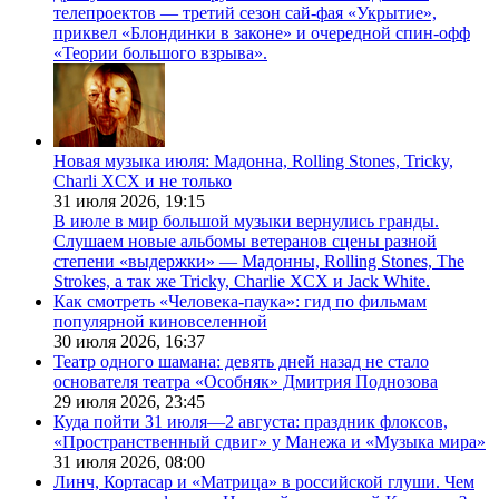
телепроектов — третий сезон сай-фая «Укрытие»,
приквел «Блондинки в законе» и очередной спин-офф
«Теории большого взрыва».
Новая музыка июля: Мадонна, Rolling Stones, Tricky,
Charli XCX и не только
31 июля 2026,
19:15
В июле в мир большой музыки вернулись гранды.
Слушаем новые альбомы ветеранов сцены разной
степени «выдержки» — Мадонны, Rolling Stones, The
Strokes, а так же Tricky, Charlie XCX и Jack White.
Как смотреть «Человека-паука»: гид по фильмам
популярной киновселенной
30 июля 2026,
16:37
Театр одного шамана: девять дней назад не стало
основателя театра «Особняк» Дмитрия Поднозова
29 июля 2026,
23:45
Куда пойти 31 июля—2 августа: праздник флоксов,
«Пространственный сдвиг» у Манежа и «Музыка мира»
31 июля 2026,
08:00
Линч, Кортасар и «Матрица» в российской глуши. Чем