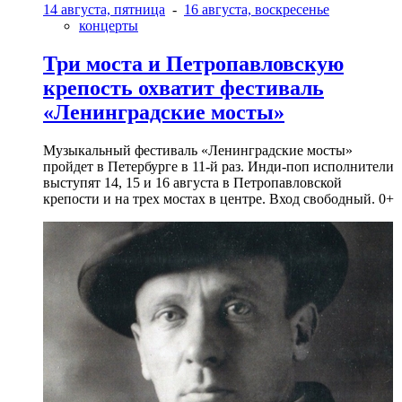
14 августа, пятница
-
16 августа, воскресенье
концерты
Три моста и Петропавловскую
крепость охватит фестиваль
«Ленинградские мосты»
Музыкальный фестиваль «Ленинградские мосты»
пройдет в Петербурге в 11-й раз. Инди-поп исполнители
выступят 14, 15 и 16 августа в Петропавловской
крепости и на трех мостах в центре. Вход свободный. 0+