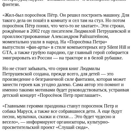
фэнтези.
«Жил-был поросёнок Пётр. Он решил построить машину. Для
такого дела он пошёл в комнату и сел там на стул. Но потом
поросёнок Пётр понял, что чего-то не хватает». Эти строки,
рождённые в 2002 году писателем Людмилой Петрушевской и
проиллюстрированные Александром Райхштейном,
моментально ушли в народ. На «Поросёнка Петра»
выпустили «фан-арты» в стиле компьютерных игр Silent Hill и
GTA, а также грубую пародию, где главный герой собирается
эмигрировать из России — на тракторе и в белой рубашке.
Но не стоит забывать, что серия книг Людмилы
Петрушевской создана, прежде всего, для детей — это
произведение о безграничной силе фантазии, которая может
занести героев как угодно далеко. Сама автор это помнит и
именно такими мотивами будет руководствоваться, устраивая
детский концерт «Поросёнок Петр приглашает».
«Главными героями праздника станут поросенок Петр и
собака Маруся, а также все собравшиеся дети. А еще будут
песни, мультики, сказки и стихи… Это будет чудесно и
весело», — информируют организаторы, культурно-
просветительский проект «Слушай сюда».