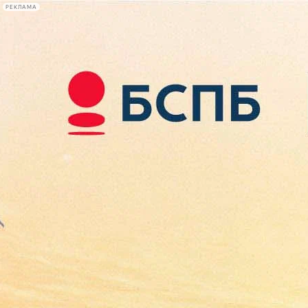
РЕКЛАМА
Афиша Plus
#телегид
Фонтанка.ру
Сегодня:
2026.08.08
11:59
Афиша Plus
кино
спектакли
выставки
концерты
лекции
книги
афиша плюс
новости
+