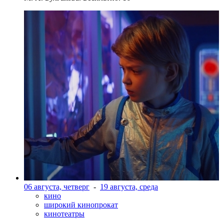
06 августа, четверг
-
19 августа, среда
кино
широкий кинопрокат
кинотеатры