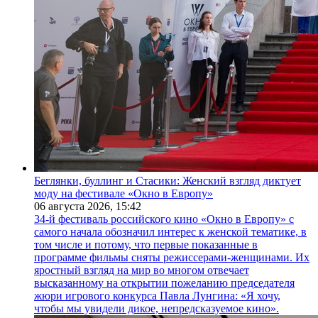
Беглянки, буллинг и Стасики: Женский взгляд диктует
моду на фестивале «Окно в Европу»
06 августа 2026,
15:42
34-й фестиваль российского кино «Окно в Европу» с
самого начала обозначил интерес к женской тематике, в
том числе и потому, что первые показанные в
программе фильмы сняты режиссерами-женщинами. Их
яростный взгляд на мир во многом отвечает
высказанному на открытии пожеланию председателя
жюри игрового конкурса Павла Лунгина: «Я хочу,
чтобы мы увидели дикое, непредсказуемое кино».