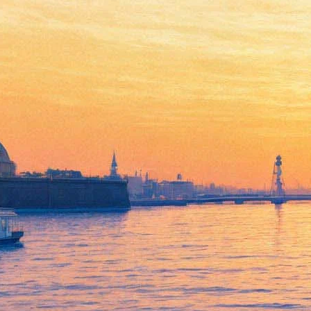
«Поросёнок Петр
приглашает»: Людмила
Петрушевская даст в