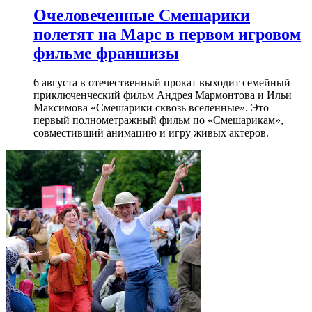
Очеловеченные Смешарики
полетят на Марс в первом игровом
фильме франшизы
6 августа в отечественный прокат выходит семейный
приключенческий фильм Андрея Мармонтова и Ильи
Максимова «Смешарики сквозь вселенные». Это
первый полнометражный фильм по «Смешарикам»,
совместивший анимацию и игру живых актеров.