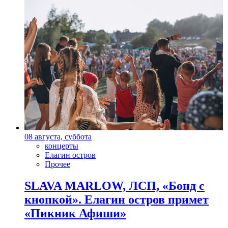
08 августа, суббота
концерты
Елагин остров
Прочее
SLAVA MARLOW, ЛСП, «Бонд с
кнопкой». Елагин остров примет
«Пикник Афиши»