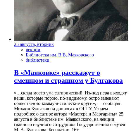
25 августа, вторник
лекции
Библиотека им. В.В. Маяковского
библиотеки
В «Маяковке» расскажут о
смешном и страшном у Булгакова
»…склад моего ума сатирический. Из-под пера выходят
вещи, которые порою, по-видимому, остро задевают
общественно-коммунистические круги», — сообщал
Михаил Булгаков на допросах в ОГПУ. Узнаем
подробнее о сатире автора «Мастера и Маргариты» 25
августа в библиотеке им. Маяковского, на лекции
главного научного сотрудника Государственного музея
М. А. Булгакова. Бесплатно. 16+