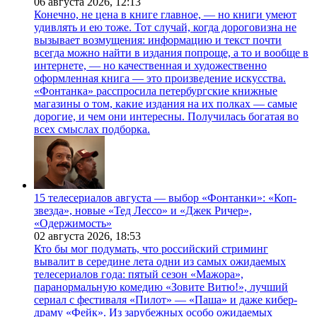
06 августа 2026,
12:13
Конечно, не цена в книге главное, — но книги умеют
удивлять и ею тоже. Тот случай, когда дороговизна не
вызывает возмущения: информацию и текст почти
всегда можно найти в издания попроще, а то и вообще в
интернете, — но качественная и художественно
оформленная книга — это произведение искусства.
«Фонтанка» расспросила петербургские книжные
магазины о том, какие издания на их полках — самые
дорогие, и чем они интересны. Получилась богатая во
всех смыслах подборка.
15 телесериалов августа — выбор «Фонтанки»: «Коп-
звезда», новые «Тед Лессо» и «Джек Ричер»,
«Одержимость»
02 августа 2026,
18:53
Кто бы мог подумать, что российский стриминг
вывалит в середине лета одни из самых ожидаемых
телесериалов года: пятый сезон «Мажора»,
паранормальную комедию «Зовите Витю!», лучший
сериал с фестиваля «Пилот» — «Паша» и даже кибер-
драму «Фейк». Из зарубежных особо ожидаемых