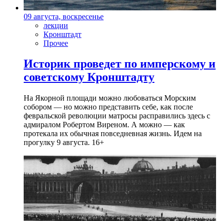
09 августа, воскресенье
лекции
Кронштадт
Прочее
Историк проведет по имперскому и
советскому Кронштадту
На Якорной площади можно любоваться Морским
собором — но можно представить себе, как после
февральской революции матросы расправились здесь с
адмиралом Робертом Виреном. А можно — как
протекала их обычная повседневная жизнь. Идем на
прогулку 9 августа. 16+