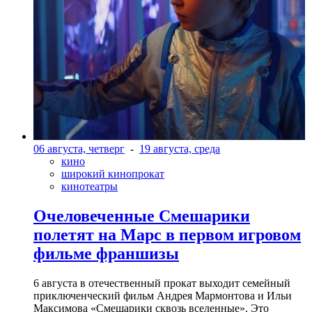
06 августа, четверг
-
19 августа, среда
кино
широкий кинопрокат
кинотеатры
Очеловеченные Смешарики
полетят на Марс в первом игровом
фильме франшизы
6 августа в отечественный прокат выходит семейный
приключенческий фильм Андрея Мармонтова и Ильи
Максимова «Смешарики сквозь вселенные». Это