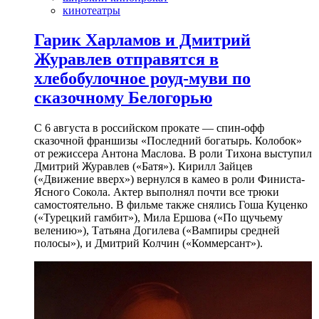
кинотеатры
Гарик Харламов и Дмитрий
Журавлев отправятся в
хлебобулочное роуд-муви по
сказочному Белогорью
С 6 августа в российском прокате — спин-офф
сказочной франшизы «Последний богатырь. Колобок»
от режиссера Антона Маслова. В роли Тихона выступил
Дмитрий Журавлев («Батя»). Кирилл Зайцев
(«Движение вверх») вернулся в камео в роли Финиста-
Ясного Сокола. Актер выполнял почти все трюки
самостоятельно. В фильме также снялись Гоша Куценко
(«Турецкий гамбит»), Мила Ершова («По щучьему
велению»), Татьяна Догилева («Вампиры средней
полосы»), и Дмитрий Колчин («Коммерсант»).