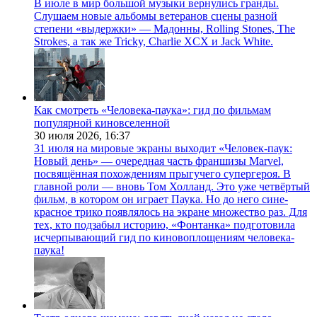
В июле в мир большой музыки вернулись гранды.
Слушаем новые альбомы ветеранов сцены разной
степени «выдержки» — Мадонны, Rolling Stones, The
Strokes, а так же Tricky, Charlie XCX и Jack White.
Как смотреть «Человека-паука»: гид по фильмам
популярной киновселенной
30 июля 2026,
16:37
31 июля на мировые экраны выходит «Человек-паук:
Новый день» — очередная часть франшизы Marvel,
посвящённая похождениям прыгучего супергероя. В
главной роли — вновь Том Холланд. Это уже четвёртый
фильм, в котором он играет Паука. Но до него сине-
красное трико появлялось на экране множество раз. Для
тех, кто подзабыл историю, «Фонтанка» подготовила
исчерпывающий гид по киновоплощениям человека-
паука!