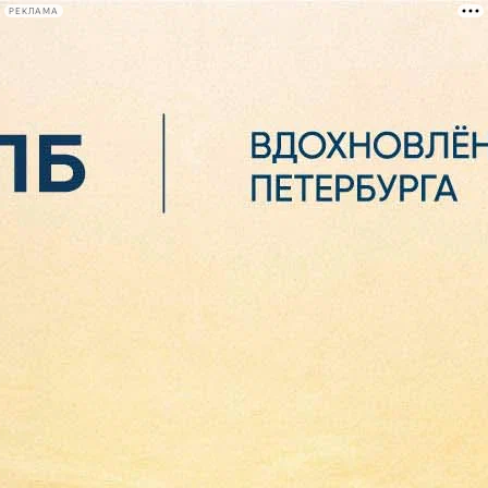
РЕКЛАМА
Афиша Plus
#телегид
Фонтанка.ру
Сегодня:
2026.08.06
10:28
Афиша Plus
кино
спектакли
выставки
концерты
лекции
книги
афиша плюс
новости
+