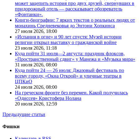
может зацепить история про двух друзей, свернувших в
придорожный отель — рассказывает обозреватель
«Фонтанки».
Книги-биографии: 7 ярких текстов о реальных людях от
монахинь Средневековья до Энтони Хопкинса
27 июля 2026,
18:00
«Испания в огне» и 90 лет спустя: Музей истории
религии открыл выставку о гражданской войне
23 июля 2026,
11:18
Куда пойти 31 июля—2 августа: праздник флоксов,
«Пространственный сдвиг» у Манежа и «Музыка мира»
31 июля 2026,
08:00
Куда пойти 24 — 26 июля: Джазовый фестиваль по
всему городу, «Окна Открой» и уличные театры в
ЦПКиО
24 июля 2026,
08:00
На греческом фронте без перемен. Какой получилась
«Одиссея» Кристофера Нолана
20 июля 2026,
12:59
Предыдущие статьи
Фишки
Календарь в RSS