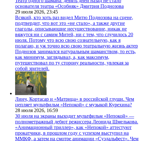
Театр одного шамана: девять дней назад не стало
основателя театра «Особняк» Дмитрия Поднозова
29 июля 2026,
23:45
Всякий, кто хоть раз видел Митю Поднозова на сцене,
подтвердит, что вот это «не стало», а также другие
глаголы, описывающие несуществование, никак не
вяжутся ни с самим Митей, ни с тем, что случилось 20
июля. Потому что всю свою сознательную, как я
полагаю, и уж точно всю свою театральную жизнь актер
Поднозов занимался натуральным шаманством, то есть,
как минимум, заглядывал, а, как максимум,
путешествовал по ту сторону реальности, увлекая за
собой зрителей.
Линч, Кортасар и «Матрица» в российской глуши. Чем
цепляет мультфильм «Непокой» с музыкой Курехина?
28 июля 2026,
16:59
30 июля на экраны выходит мультфильм «Непокой» —
полнометражный дебют режиссера Леонида Шмелькова.
«Анимационный триллер», как «Непокой» аттестуют
прокатчики, в прошлом году с успехом выступил на
ММКФ, а затем на смотре анимации «Суздальфест». Чем