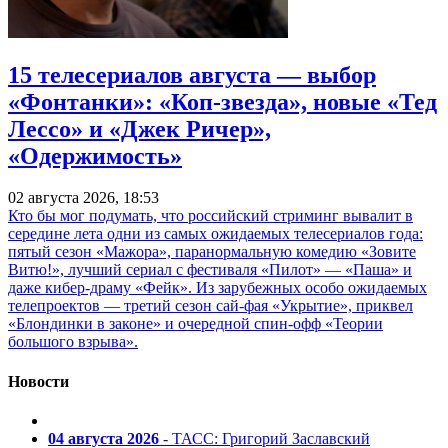
15 телесериалов августа — выбор
«Фонтанки»: «Коп-звезда», новые «Тед
Лессо» и «Джек Ричер»,
«Одержимость»
02 августа 2026, 18:53
Кто бы мог подумать, что российский стриминг вывалит в
середине лета одни из самых ожидаемых телесериалов года:
пятый сезон «Мажора», паранормальную комедию «Зовите
Витю!», лучший сериал с фестиваля «Пилот» — «Паша» и
даже кибер-драму «Фейк». Из зарубежных особо ожидаемых
телепроектов — третий сезон сай-фая «Укрытие», приквел
«Блондинки в законе» и очередной спин-офф «Теории
большого взрыва».
Новости
04 августа 2026
- ТАСС: Григорий Заславский