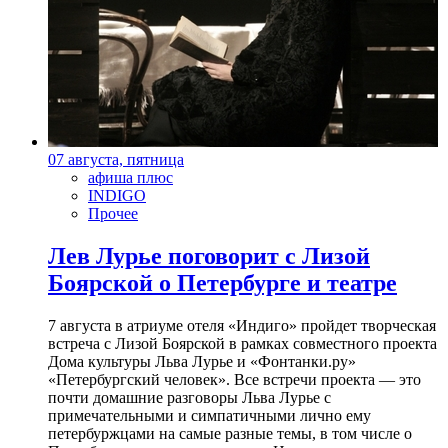
07 августа, пятница
афиша плюс
INDIGO
Прочее
Лев Лурье поговорит с Лизой
Боярской о Петербурге и театре
7 августа в атриуме отеля «Индиго» пройдет творческая
встреча с Лизой Боярской в рамках совместного проекта
Дома культуры Льва Лурье и «Фонтанки.ру»
«Петербургский человек». Все встречи проекта — это
почти домашние разговоры Льва Лурье с
примечательными и симпатичными лично ему
петербуржцами на самые разные темы, в том числе о