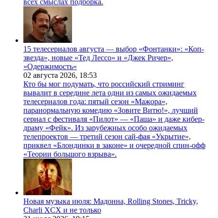
всех смыслах подборка.
15 телесериалов августа — выбор «Фонтанки»: «Коп-
звезда», новые «Тед Лессо» и «Джек Ричер»,
«Одержимость»
02 августа 2026,
18:53
Кто бы мог подумать, что российский стриминг
вывалит в середине лета одни из самых ожидаемых
телесериалов года: пятый сезон «Мажора»,
паранормальную комедию «Зовите Витю!», лучший
сериал с фестиваля «Пилот» — «Паша» и даже кибер-
драму «Фейк». Из зарубежных особо ожидаемых
телепроектов — третий сезон сай-фая «Укрытие»,
приквел «Блондинки в законе» и очередной спин-офф
«Теории большого взрыва».
Новая музыка июля: Мадонна, Rolling Stones, Tricky,
Charli XCX и не только