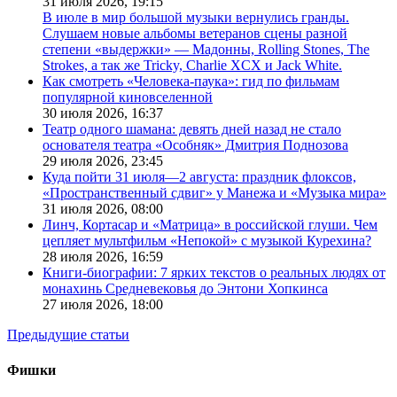
31 июля 2026,
19:15
В июле в мир большой музыки вернулись гранды.
Слушаем новые альбомы ветеранов сцены разной
степени «выдержки» — Мадонны, Rolling Stones, The
Strokes, а так же Tricky, Charlie XCX и Jack White.
Как смотреть «Человека-паука»: гид по фильмам
популярной киновселенной
30 июля 2026,
16:37
Театр одного шамана: девять дней назад не стало
основателя театра «Особняк» Дмитрия Поднозова
29 июля 2026,
23:45
Куда пойти 31 июля—2 августа: праздник флоксов,
«Пространственный сдвиг» у Манежа и «Музыка мира»
31 июля 2026,
08:00
Линч, Кортасар и «Матрица» в российской глуши. Чем
цепляет мультфильм «Непокой» с музыкой Курехина?
28 июля 2026,
16:59
Книги-биографии: 7 ярких текстов о реальных людях от
монахинь Средневековья до Энтони Хопкинса
27 июля 2026,
18:00
Предыдущие статьи
Фишки