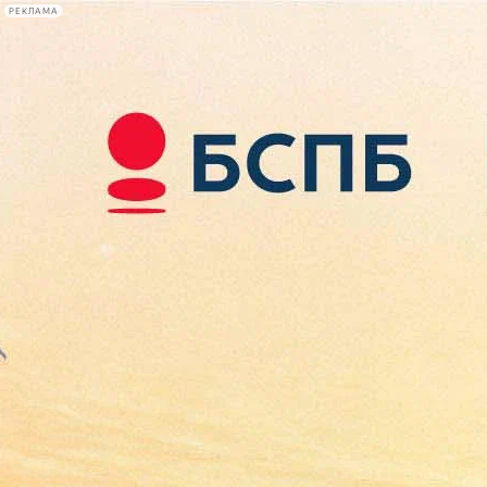
РЕКЛАМА
Афиша Plus
#телегид
Фонтанка.ру
Сегодня:
2026.08.07
16:25
Афиша Plus
кино
спектакли
выставки
концерты
лекции
книги
афиша плюс
новости
+