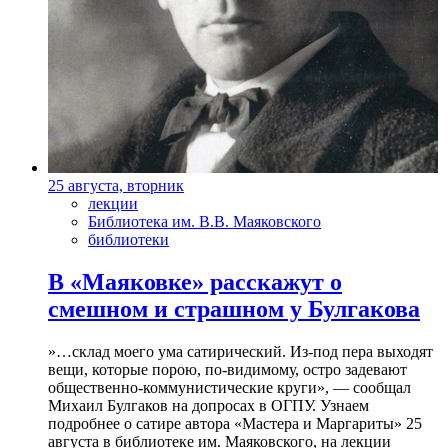
25 августа, вторник
лекции
Библиотека им. В.В. Маяковского
библиотеки
В «Маяковке» расскажут о
смешном и страшном у Булгакова
»…склад моего ума сатирический. Из-под пера выходят
вещи, которые порою, по-видимому, остро задевают
общественно-коммунистические круги», — сообщал
Михаил Булгаков на допросах в ОГПУ. Узнаем
подробнее о сатире автора «Мастера и Маргариты» 25
августа в библиотеке им. Маяковского, на лекции