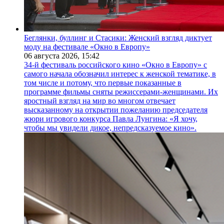
Беглянки, буллинг и Стасики: Женский взгляд диктует
моду на фестивале «Окно в Европу»
06 августа 2026,
15:42
34-й фестиваль российского кино «Окно в Европу» с
самого начала обозначил интерес к женской тематике, в
том числе и потому, что первые показанные в
программе фильмы сняты режиссерами-женщинами. Их
яростный взгляд на мир во многом отвечает
высказанному на открытии пожеланию председателя
жюри игрового конкурса Павла Лунгина: «Я хочу,
чтобы мы увидели дикое, непредсказуемое кино».