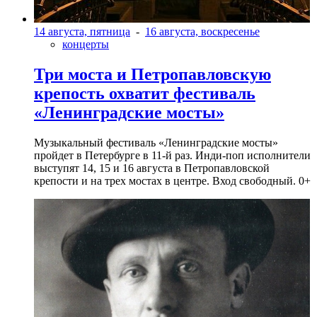
14 августа, пятница
-
16 августа, воскресенье
концерты
Три моста и Петропавловскую
крепость охватит фестиваль
«Ленинградские мосты»
Музыкальный фестиваль «Ленинградские мосты»
пройдет в Петербурге в 11-й раз. Инди-поп исполнители
выступят 14, 15 и 16 августа в Петропавловской
крепости и на трех мостах в центре. Вход свободный. 0+