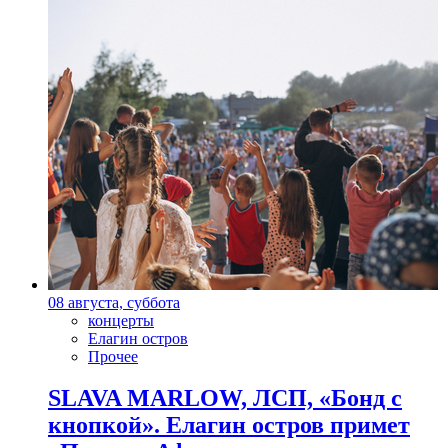
08 августа, суббота
концерты
Елагин остров
Прочее
SLAVA MARLOW, ЛСП, «Бонд с
кнопкой». Елагин остров примет