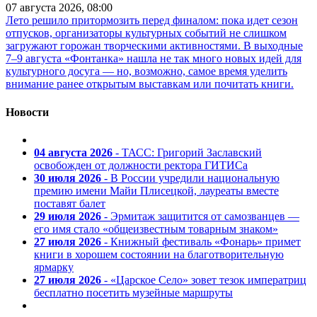
07 августа 2026, 08:00
Лето решило притормозить перед финалом: пока идет сезон
отпусков, организаторы культурных событий не слишком
загружают горожан творческими активностями. В выходные
7–9 августа «Фонтанка» нашла не так много новых идей для
культурного досуга — но, возможно, самое время уделить
внимание ранее открытым выставкам или почитать книги.
Новости
04 августа 2026
- ТАСС: Григорий Заславский
освобожден от должности ректора ГИТИСа
30 июля 2026
- В России учредили национальную
премию имени Майи Плисецкой, лауреаты вместе
поставят балет
29 июля 2026
- Эрмитаж защитится от самозванцев —
его имя стало «общеизвестным товарным знаком»
27 июля 2026
- Книжный фестиваль «Фонарь» примет
книги в хорошем состоянии на благотворительную
ярмарку
27 июля 2026
- «Царское Село» зовет тезок императриц
бесплатно посетить музейные маршруты