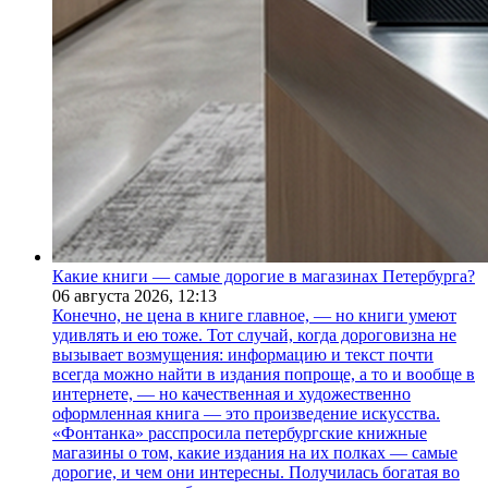
Какие книги — самые дорогие в магазинах Петербурга?
06 августа 2026,
12:13
Конечно, не цена в книге главное, — но книги умеют
удивлять и ею тоже. Тот случай, когда дороговизна не
вызывает возмущения: информацию и текст почти
всегда можно найти в издания попроще, а то и вообще в
интернете, — но качественная и художественно
оформленная книга — это произведение искусства.
«Фонтанка» расспросила петербургские книжные
магазины о том, какие издания на их полках — самые
дорогие, и чем они интересны. Получилась богатая во