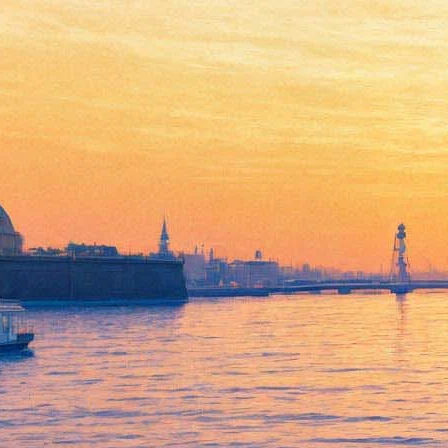
Юлия Коган и бои без
правил: в Сестрорецке
пройдет мотокарнавал