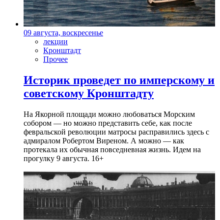
09 августа, воскресенье
лекции
Кронштадт
Прочее
Историк проведет по имперскому и
советскому Кронштадту
На Якорной площади можно любоваться Морским
собором — но можно представить себе, как после
февральской революции матросы расправились здесь с
адмиралом Робертом Виреном. А можно — как
протекала их обычная повседневная жизнь. Идем на
прогулку 9 августа. 16+