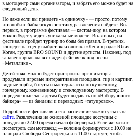
в мотоцентр сами организаторы, и забрать его можно будет на
следующий день.
Но даже если вы приедете «в одиночку» — просто, потому
что любите байкерскую эстетику, развлечения найдете. Во-
первых, в программе фестиваля — кастом-шоу, на котором
можно будет увидеть уникальные модели. Во-вторых, на
фестивале пройдет турнир по боям без правил. В-третьих,
концерт: на сцену выйдет экс-солистка «Ленинграда» Юлия
Коган, группа BRO SOUND и другие артисты. Наконец, под
занавес карнавала всех ждет фейерверк под песни
«Металлики».
Детей тоже можно будет пристроить: организаторы
продумали игровые интерактивные площадки, тир и картинг,
водные зорбы, батуты и мастер-классы по кузнечному,
гончарному, кожевенному и стеклодувному мастерству. В
определенные часы детям будут выдавать по «Набору юного
байкера» — из банданы и переводных «татуировок».
Подробности фестиваля и его расписание можно узнать на
сайте.
Развлечения на основной площадке доступны с
полудня до 22.00 (время начала фейерверка). Если же хотите
посмотреть сам мотозаезд — колонна формируется с 10.00 на
площади Свободы Сестрорецка и в 11.00 стартует, чтобы