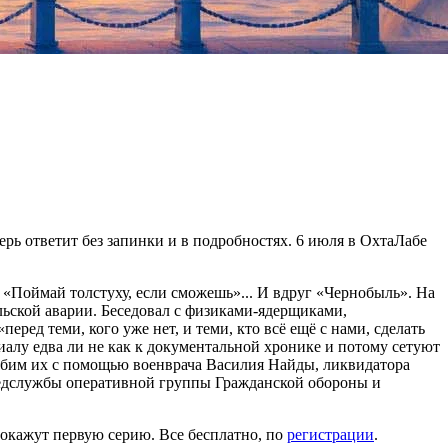
ерь ответит без запинки и в подробностях. 6 июля в ОхтаЛабе
«Поймай толстуху, если сможешь»... И вдруг «Чернобыль». На
льской аварии. Беседовал с физиками-ядерщиками,
ед теми, кого уже нет, и теми, кто всё ещё с нами, сделать
иалу едва ли не как к документальной хронике и потому сетуют
глубим их с помощью военврача Василия Найды, ликвидатора
медслужбы оперативной группы Гражданской обороны и
 покажут первую серию. Все бесплатно, по
регистрации
.