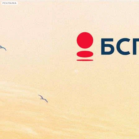
РЕКЛАМА
Афиша Plus
#телегид
Фонтанка.ру
Сегодня:
2026.08.06
04:27
Афиша Plus
кино
спектакли
выставки
концерты
лекции
книги
афиша плюс
новости
+