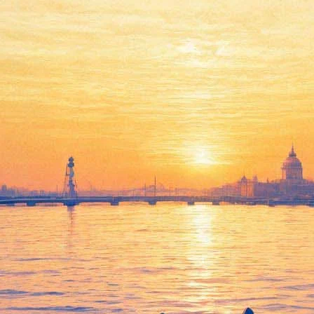
обыль» объяснит ликвидатор а