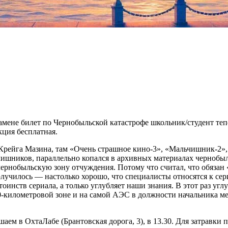
кзамене билет по Чернобыльской катастрофе школьник/студент теп
кция бесплатная.
рейга Мазина, там «Очень страшное кино-3», «Мальчишник-2», 
ьчишников, параллельно копался в архивных материалах чернобы
нобыльскую зону отчуждения. Потому что считал, что обязан «пер
получилось — настолько хорошо, что специалисты относятся к сер
тоинств сериала, а только углубляет наши знания. В этот раз у
30-километровой зоне и на самой АЭС в должности начальника 
аем в ОхтаЛабе (Брантовская дорога, 3), в 13.30. Для затравки