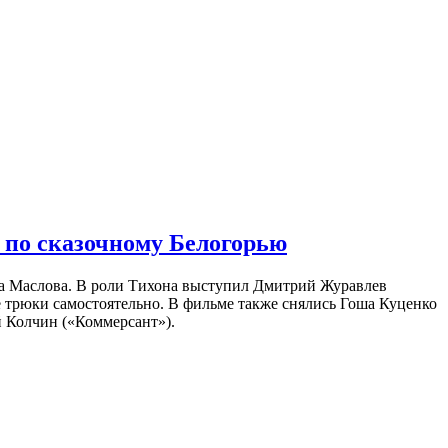
 по сказочному Белогорью
на Маслова. В роли Тихона выступил Дмитрий Журавлев
е трюки самостоятельно. В фильме также снялись Гоша Куценко
 Колчин («Коммерсант»).