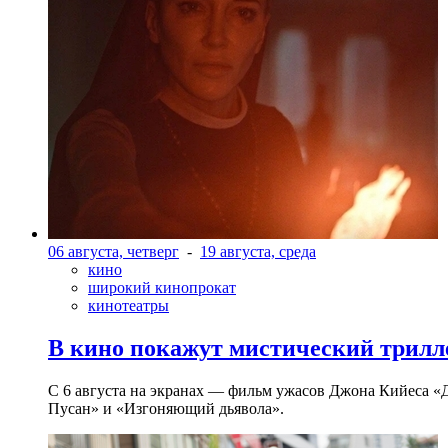
06 августа, четверг
-
19 августа, среда
кино
широкий кинопрокат
кинотеатры
В кино покажут мистический трилл
С 6 августа на экранах — фильм ужасов Джона Кийеса «
Пусан» и «Изгоняющий дьявола».