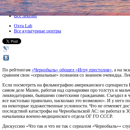
Все кино
Все лекции
Охта Lab
Все культурные центры
По рейтингам
«Чернобыль» обошел «Игру престолов»
, а на э
сравним свои «сериальные» познания со знанием очевидца. Ле
Если посмотреть на фильмографию американского сценариста К
самом деле Мазин, работая над сценариями про толстух и мал
ликвидаторами, бывшими советскими гражданами. Съездил в чер
все настолько правильно, насколько это возможно». И у него 
на некоторые художественные условности. Что не отменяет дос
последствий катастрофы на Чернобыльской АС: он работал в 
начальника военно-медицинского отдела ОГ ГО СССР.
Дискуссию «Что так и что не так с сериалом «Чернобыль»» слуш