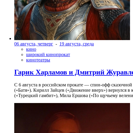
06 августа, четверг
-
19 августа, среда
кино
широкий кинопрокат
кинотеатры
Гарик Харламов и Дмитрий Журавлев
С 6 августа в российском прокате — спин-офф сказочно
(«Батя»). Кирилл Зайцев («Движение вверх») вернулся в
(«Турецкий гамбит»), Мила Ершова («По щучьему велени