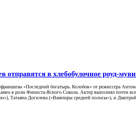
 отправятся в хлебобулочное роуд-муви
й франшизы «Последний богатырь. Колобок» от режиссера Анто
 камео в роли Финиста-Ясного Сокола. Актер выполнял почти вс
ю»), Татьяна Догилева («Вампиры средней полосы»), и Дмитрий