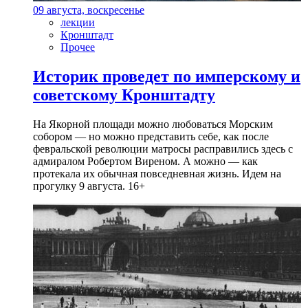
09 августа, воскресенье
лекции
Кронштадт
Прочее
Историк проведет по имперскому и
советскому Кронштадту
На Якорной площади можно любоваться Морским
собором — но можно представить себе, как после
февральской революции матросы расправились здесь с
адмиралом Робертом Виреном. А можно — как
протекала их обычная повседневная жизнь. Идем на
прогулку 9 августа. 16+