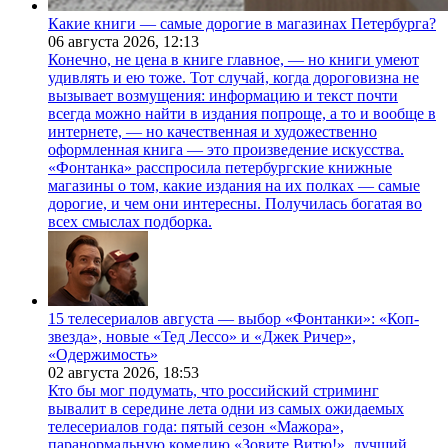
Какие книги — самые дорогие в магазинах Петербурга?
06 августа 2026,
12:13
Конечно, не цена в книге главное, — но книги умеют
удивлять и ею тоже. Тот случай, когда дороговизна не
вызывает возмущения: информацию и текст почти
всегда можно найти в издания попроще, а то и вообще в
интернете, — но качественная и художественно
оформленная книга — это произведение искусства.
«Фонтанка» расспросила петербургские книжные
магазины о том, какие издания на их полках — самые
дорогие, и чем они интересны. Получилась богатая во
всех смыслах подборка.
15 телесериалов августа — выбор «Фонтанки»: «Коп-
звезда», новые «Тед Лессо» и «Джек Ричер»,
«Одержимость»
02 августа 2026,
18:53
Кто бы мог подумать, что российский стриминг
вывалит в середине лета одни из самых ожидаемых
телесериалов года: пятый сезон «Мажора»,
паранормальную комедию «Зовите Витю!», лучший