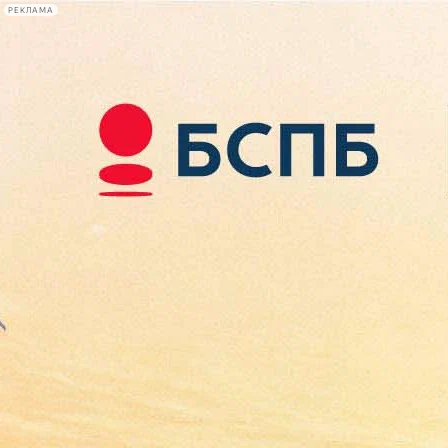
РЕКЛАМА
Афиша Plus
#телегид
Фонтанка.ру
Сегодня:
2026.08.07
11:44
Афиша Plus
кино
спектакли
выставки
концерты
лекции
книги
афиша плюс
новости
+