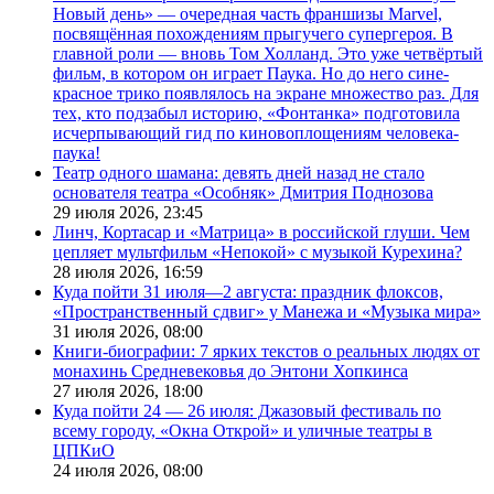
Новый день» — очередная часть франшизы Marvel,
посвящённая похождениям прыгучего супергероя. В
главной роли — вновь Том Холланд. Это уже четвёртый
фильм, в котором он играет Паука. Но до него сине-
красное трико появлялось на экране множество раз. Для
тех, кто подзабыл историю, «Фонтанка» подготовила
исчерпывающий гид по киновоплощениям человека-
паука!
Театр одного шамана: девять дней назад не стало
основателя театра «Особняк» Дмитрия Поднозова
29 июля 2026,
23:45
Линч, Кортасар и «Матрица» в российской глуши. Чем
цепляет мультфильм «Непокой» с музыкой Курехина?
28 июля 2026,
16:59
Куда пойти 31 июля—2 августа: праздник флоксов,
«Пространственный сдвиг» у Манежа и «Музыка мира»
31 июля 2026,
08:00
Книги-биографии: 7 ярких текстов о реальных людях от
монахинь Средневековья до Энтони Хопкинса
27 июля 2026,
18:00
Куда пойти 24 — 26 июля: Джазовый фестиваль по
всему городу, «Окна Открой» и уличные театры в
ЦПКиО
24 июля 2026,
08:00