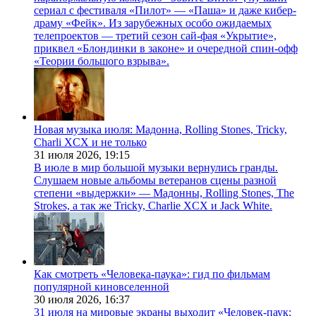
сериал с фестиваля «Пилот» — «Паша» и даже кибер-
драму «Фейк». Из зарубежных особо ожидаемых
телепроектов — третий сезон сай-фая «Укрытие»,
приквел «Блондинки в законе» и очередной спин-офф
«Теории большого взрыва».
Новая музыка июля: Мадонна, Rolling Stones, Tricky,
Charli XCX и не только
31 июля 2026,
19:15
В июле в мир большой музыки вернулись гранды.
Слушаем новые альбомы ветеранов сцены разной
степени «выдержки» — Мадонны, Rolling Stones, The
Strokes, а так же Tricky, Charlie XCX и Jack White.
Как смотреть «Человека-паука»: гид по фильмам
популярной киновселенной
30 июля 2026,
16:37
31 июля на мировые экраны выходит «Человек-паук: