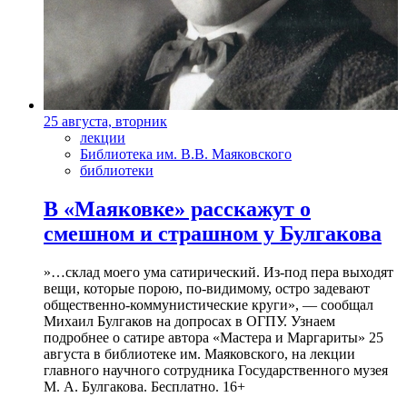
25 августа, вторник
лекции
Библиотека им. В.В. Маяковского
библиотеки
В «Маяковке» расскажут о
смешном и страшном у Булгакова
»…склад моего ума сатирический. Из-под пера выходят
вещи, которые порою, по-видимому, остро задевают
общественно-коммунистические круги», — сообщал
Михаил Булгаков на допросах в ОГПУ. Узнаем
подробнее о сатире автора «Мастера и Маргариты» 25
августа в библиотеке им. Маяковского, на лекции
главного научного сотрудника Государственного музея
М. А. Булгакова. Бесплатно. 16+