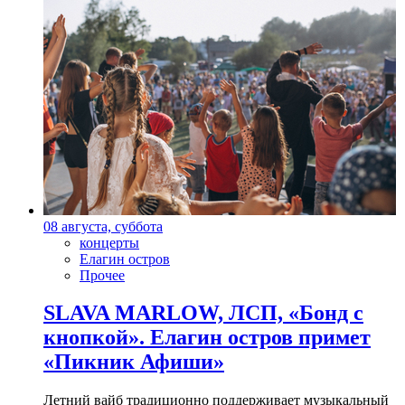
08 августа, суббота
концерты
Елагин остров
Прочее
SLAVA MARLOW, ЛСП, «Бонд с
кнопкой». Елагин остров примет
«Пикник Афиши»
Летний вайб традиционно поддерживает музыкальный