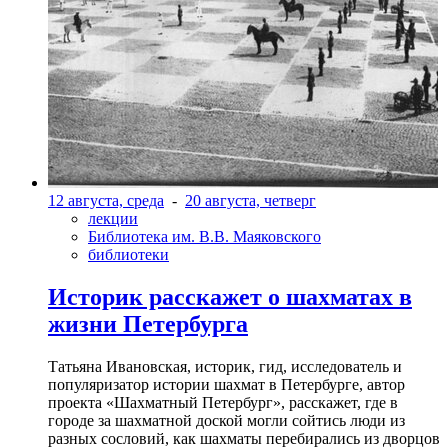
12 августа, среда
-
20 августа, четверг
лекции
Библиотека им. В.В. Маяковского
библиотеки
Историк расскажет о шахматах в
жизни Петербурга
Татьяна Ивановская, историк, гид, исследователь и
популяризатор истории шахмат в Петербурге, автор
проекта «Шахматный Петербург», расскажет, где в
городе за шахматной доской могли сойтись люди из
разных сословий, как шахматы перебирались из дворцов