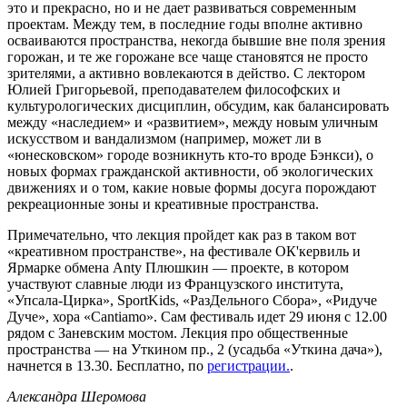
это и прекрасно, но и не дает развиваться современным
проектам. Между тем, в последние годы вполне активно
осваиваются пространства, некогда бывшие вне поля зрения
горожан, и те же горожане все чаще становятся не просто
зрителями, а активно вовлекаются в действо. С лектором
Юлией Григорьевой, преподавателем философских и
культурологических дисциплин, обсудим, как балансировать
между «наследием» и «развитием», между новым уличным
искусством и вандализмом (например, может ли в
«юнесковском» городе возникнуть кто-то вроде Бэнкси), о
новых формах гражданской активности, об экологических
движениях и о том, какие новые формы досуга порождают
рекреационные зоны и креативные пространства.
Примечательно, что лекция пройдет как раз в таком вот
«креативном пространстве», на фестивале ОК'кервиль и
Ярмарке обмена Anty Плюшкин — проекте, в котором
участвуют славные люди из Французского института,
«Упсала-Цирка», SportKids, «РазДельного Сбора», «Ридуче
Дуче», хора «Cantiamo». Сам фестиваль идет 29 июня с 12.00
рядом с Заневским мостом. Лекция про общественные
пространства — на Уткином пр., 2 (усадьба «Уткина дача»),
начнется в 13.30. Бесплатно, по
регистрации.
.
Александра Шеромова