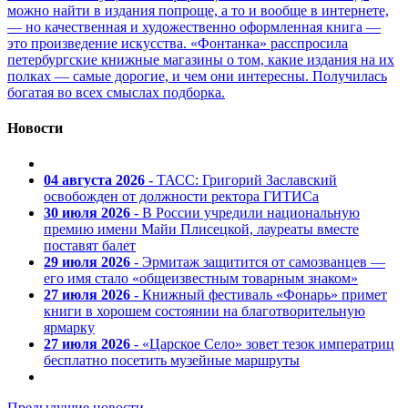
можно найти в издания попроще, а то и вообще в интернете,
— но качественная и художественно оформленная книга —
это произведение искусства. «Фонтанка» расспросила
петербургские книжные магазины о том, какие издания на их
полках — самые дорогие, и чем они интересны. Получилась
богатая во всех смыслах подборка.
Новости
04 августа 2026
- ТАСС: Григорий Заславский
освобожден от должности ректора ГИТИСа
30 июля 2026
- В России учредили национальную
премию имени Майи Плисецкой, лауреаты вместе
поставят балет
29 июля 2026
- Эрмитаж защитится от самозванцев —
его имя стало «общеизвестным товарным знаком»
27 июля 2026
- Книжный фестиваль «Фонарь» примет
книги в хорошем состоянии на благотворительную
ярмарку
27 июля 2026
- «Царское Село» зовет тезок императриц
бесплатно посетить музейные маршруты
Предыдущие новости