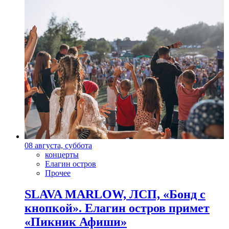
08 августа, суббота
концерты
Елагин остров
Прочее
SLAVA MARLOW, ЛСП, «Бонд с
кнопкой». Елагин остров примет
«Пикник Афиши»