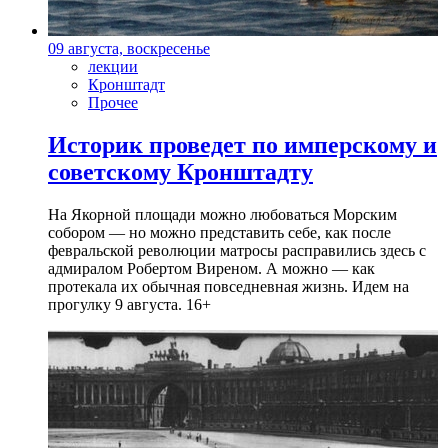
09 августа, воскресенье
лекции
Кронштадт
Прочее
Историк проведет по имперскому и
советскому Кронштадту
На Якорной площади можно любоваться Морским
собором — но можно представить себе, как после
февральской революции матросы расправились здесь с
адмиралом Робертом Виреном. А можно — как
протекала их обычная повседневная жизнь. Идем на
прогулку 9 августа. 16+