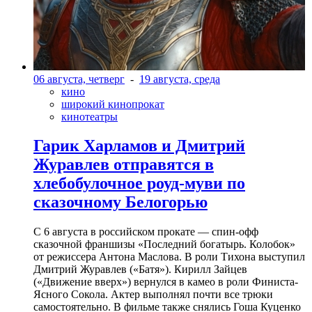
06 августа, четверг
-
19 августа, среда
кино
широкий кинопрокат
кинотеатры
Гарик Харламов и Дмитрий
Журавлев отправятся в
хлебобулочное роуд-муви по
сказочному Белогорью
С 6 августа в российском прокате — спин-офф
сказочной франшизы «Последний богатырь. Колобок»
от режиссера Антона Маслова. В роли Тихона выступил
Дмитрий Журавлев («Батя»). Кирилл Зайцев
(«Движение вверх») вернулся в камео в роли Финиста-
Ясного Сокола. Актер выполнял почти все трюки
самостоятельно. В фильме также снялись Гоша Куценко