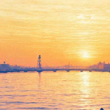
На Южной дороге накормят
«сладким джазом»