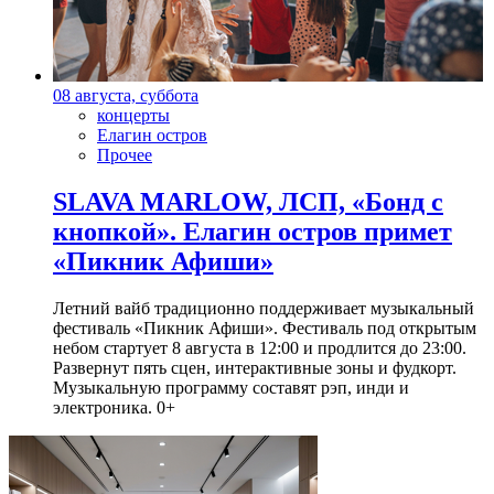
08 августа, суббота
концерты
Елагин остров
Прочее
SLAVA MARLOW, ЛСП, «Бонд с
кнопкой». Елагин остров примет
«Пикник Афиши»
Летний вайб традиционно поддерживает музыкальный
фестиваль «Пикник Афиши». Фестиваль под открытым
небом стартует 8 августа в 12:00 и продлится до 23:00.
Развернут пять сцен, интерактивные зоны и фудкорт.
Музыкальную программу составят рэп, инди и
электроника. 0+