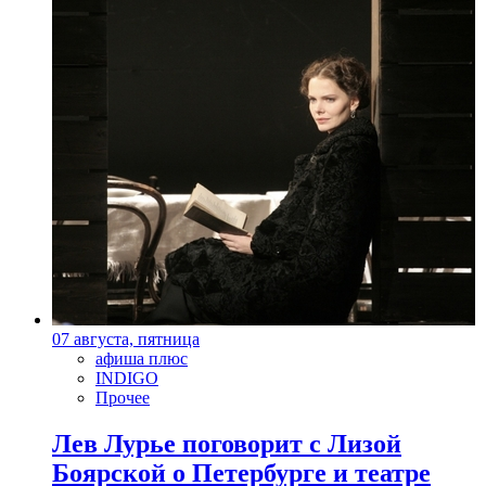
07 августа, пятница
афиша плюс
INDIGO
Прочее
Лев Лурье поговорит с Лизой
Боярской о Петербурге и театре