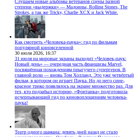
Слушаем новые альбомы ветеранов сцены разной
степени «выдержки» — Мадонны, Rolling Stones, The
Strokes, а так же Tricky, Charlie XCX и Jack White.
Как смотреть «Человека-паука»: гид по фильмам
популярной киновселенной
30 июля 2026,
16:37
31 июля на мировые экраны выходит «Человек-паук:
Новый день» — очередная часть франшизы Marvel,
посвящённая похождениям прыгучего супергероя. В
главной роли — вновь Том Холланд. Это уже четвёртый
фильм, в котором он играет Паука. Но до него сине-
красное трико появлялось на экране множество раз. Для
тех, кто подзабыл историю, «Фонтанка» подготовила
исчерпывающий гид по киновоплощениям человека-
паука!
Театр одного шамана: девять дней назад не стало