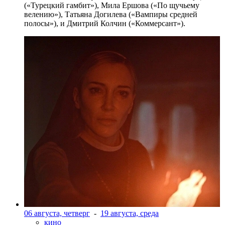
(«Турецкий гамбит»), Мила Ершова («По щучьему
велению»), Татьяна Догилева («Вампиры средней
полосы»), и Дмитрий Колчин («Коммерсант»).
06 августа, четверг
-
19 августа, среда
кино