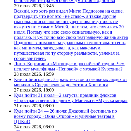
основателя театра «Особняк» Дмитрия Поднозова
29 июля 2026,
23:45
Всякий, кто хоть раз видел Митю Поднозова на сцене,
подтвердит, что вот это «не стало», а также другие
глаголы, описывающие несуществование, никак не
вяжутся ни с самим Митей, ни с тем, что случилось 20
июля. Потому что всю свою сознательную, как я
полагаю, и уж точно всю свою театральную жизнь актер
Поднозов занимался натуральным шаманством, то есть,
как минимум, заглядывал, а, как максимум,
путешествовал по ту сторону реальности, увлекая за
собой зрителей.
Линч, Кортасар и «Матрица» в российской глуши. Чем
цепляет мультфильм «Непокой» с музыкой Курехина?
28 июля 2026,
16:59
Книги-биографии: 7 ярких текстов о реальных людях от
монахинь Средневековья до Энтони Хопкинса
27 июля 2026,
18:00
Куда пойти 31 июля—2 августа: праздник флоксов,
«Пространственный сдвиг» у Манежа и «Музыка мира»
31 июля 2026,
08:00
Куда пойти 24 — 26 июля: Джазовый фестиваль по
всему городу, «Окна Открой» и уличные театры в
ЦПКиО
24 июля 2026,
08:00