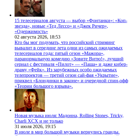
15 телесериалов августа — выбор «Фонтанки»: «Коп-
звезда», новые «Тед Лессо» и «Джек Ричер»,
«Одержимость»
02 августа 2026,
18:53
Кто бы мог подумать, что российский стриминг
вывалит в середине лета одни из самых ожидаемых
телесериалов года: пятый сезон «Мажора»,
паранормальную комедию «Зовите Витю!», лучший
сериал с фестиваля «Пилот» — «Паша» и даже кибер-
драму «Фейк». Из зарубежных особо ожидаемых
телепроектов — третий сезон сай-фая «Укрытие»,
приквел «Блондинки в законе» и очередной спин-офф
«Теории большого взрыва».
Новая музыка июля: Мадонна, Rolling Stones, Tricky,
Charli XCX и не только
31 июля 2026,
19:15
В июле в мир большой музыки вернулись гранды.