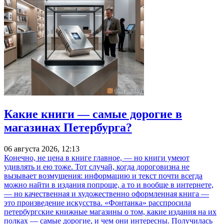
Какие книги — самые дорогие в
магазинах Петербурга?
06 августа 2026, 12:13
Конечно, не цена в книге главное, — но книги умеют
удивлять и ею тоже. Тот случай, когда дороговизна не
вызывает возмущения: информацию и текст почти всегда
можно найти в издания попроще, а то и вообще в интернете,
— но качественная и художественно оформленная книга —
это произведение искусства. «Фонтанка» расспросила
петербургские книжные магазины о том, какие издания на их
полках — самые дорогие, и чем они интересны. Получилась