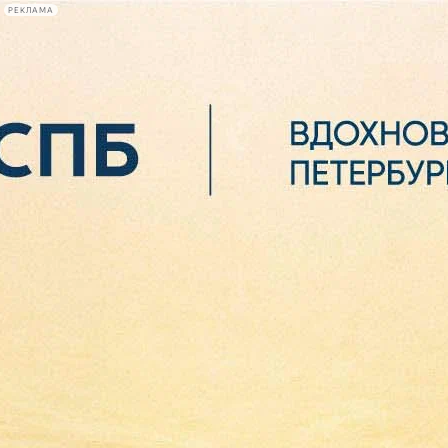
РЕКЛАМА
Афиша Plus
#телегид
Фонтанка.ру
Сегодня:
2026.08.06
23:20
Афиша Plus
кино
спектакли
выставки
концерты
лекции
книги
афиша плюс
новости
+