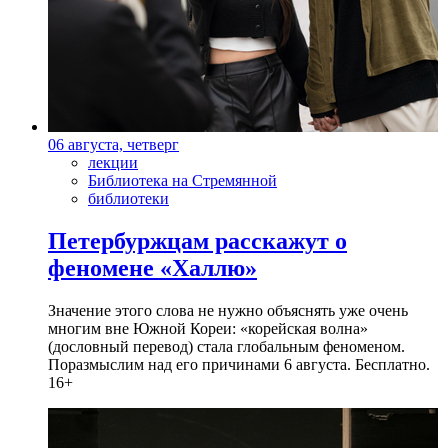
06 августа, четверг
лекции
Библиотека на Стремянной
библиотеки
Петербуржцам расскажут о
феномене «Халлю»
Значение этого слова не нужно объяснять уже очень
многим вне Южной Кореи: «корейская волна»
(дословный перевод) стала глобальным феноменом.
Поразмыслим над его причинами 6 августа. Бесплатно.
16+