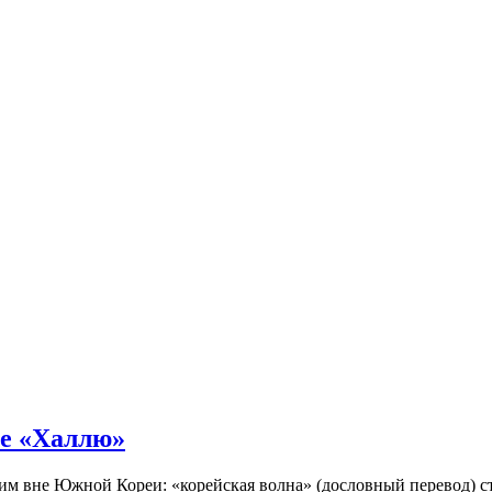
не «Халлю»
огим вне Южной Кореи: «корейская волна» (дословный перевод)