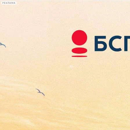
РЕКЛАМА
Афиша Plus
#телегид
Фонтанка.ру
Сегодня:
2026.08.06
08:35
Афиша Plus
кино
спектакли
выставки
концерты
лекции
книги
афиша плюс
новости
+