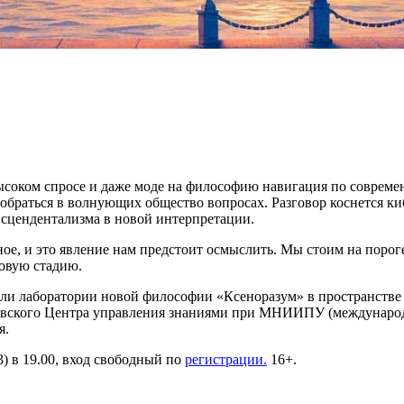
ысоком спросе и даже моде на философию навигация по совреме
обраться в волнующих общество вопросах. Разговор коснется ки
нсцендентализма в новой интерпретации.
ое, и это явление нам предстоит осмыслить. Мы стоим на поро
новую стадию.
ели лаборатории новой философии «Ксеноразум» в пространстве
ковского Центра управления знаниями при МНИИПУ (международ
я.
) в 19.00, вход свободный по
регистрации.
16+.