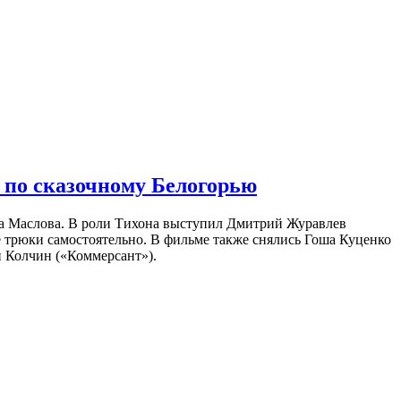
 по сказочному Белогорью
на Маслова. В роли Тихона выступил Дмитрий Журавлев
е трюки самостоятельно. В фильме также снялись Гоша Куценко
 Колчин («Коммерсант»).