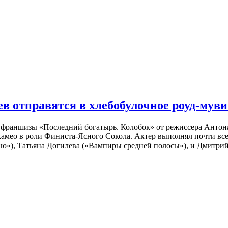
 отправятся в хлебобулочное роуд-муви
й франшизы «Последний богатырь. Колобок» от режиссера Анто
 камео в роли Финиста-Ясного Сокола. Актер выполнял почти вс
ю»), Татьяна Догилева («Вампиры средней полосы»), и Дмитрий