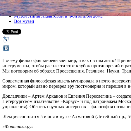
Все лекции
Музей Анны Ахматовой в Фонтанном доме
Все музеи
Почему философия завоевывает мир, и как с этим жить? При в
инструменты, чтобы расплести этот клубок противоречий и раз
Мы поговорим об образах Просвещения, Реализма, Науки, Тра
Современная философская мысль мутировала в нечто невероятн
миром, который давно перезрел эру постмодерна и перешел в 
Докладчики – Артем Арканов и Евгения Переслегина – создат
Петербургском издательстве «Корвус» и под патронажем Мос
управления). Область научных интересов – философия познани
Лекция состоится 5 июня в музее Ахматовой (Литейный пр., 53
«Фонтанка.ру»