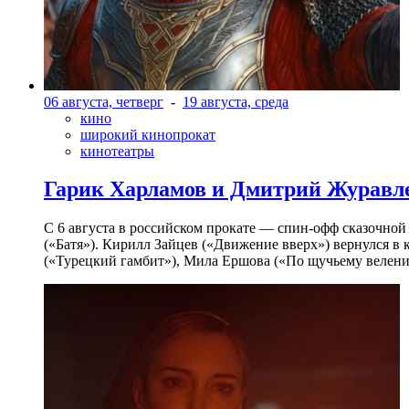
06 августа, четверг
-
19 августа, среда
кино
широкий кинопрокат
кинотеатры
Гарик Харламов и Дмитрий Журавлев
С 6 августа в российском прокате — спин-офф сказочно
(«Батя»). Кирилл Зайцев («Движение вверх») вернулся в
(«Турецкий гамбит»), Мила Ершова («По щучьему велени