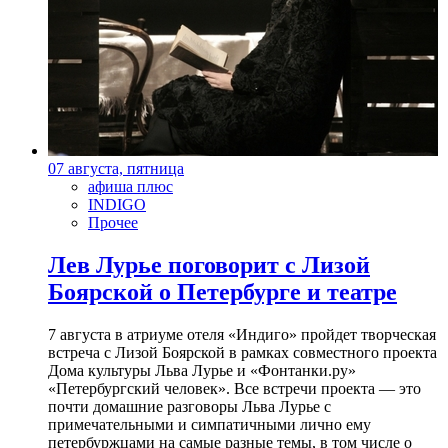
07 августа, пятница
афиша плюс
INDIGO
Прочее
Лев Лурье поговорит с Лизой
Боярской о Петербурге и театре
7 августа в атриуме отеля «Индиго» пройдет творческая
встреча с Лизой Боярской в рамках совместного проекта
Дома культуры Льва Лурье и «Фонтанки.ру»
«Петербургский человек». Все встречи проекта — это
почти домашние разговоры Льва Лурье с
примечательными и симпатичными лично ему
петербуржцами на самые разные темы, в том числе о