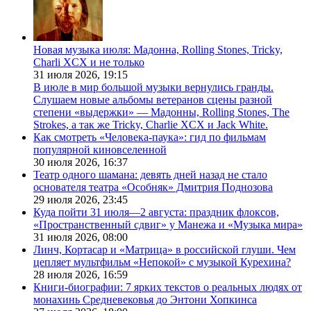
Новая музыка июля: Мадонна, Rolling Stones, Tricky,
Charli XCX и не только
31 июля 2026,
19:15
В июле в мир большой музыки вернулись гранды.
Слушаем новые альбомы ветеранов сцены разной
степени «выдержки» — Мадонны, Rolling Stones, The
Strokes, а так же Tricky, Charlie XCX и Jack White.
Как смотреть «Человека-паука»: гид по фильмам
популярной киновселенной
30 июля 2026,
16:37
Театр одного шамана: девять дней назад не стало
основателя театра «Особняк» Дмитрия Поднозова
29 июля 2026,
23:45
Куда пойти 31 июля—2 августа: праздник флоксов,
«Пространственный сдвиг» у Манежа и «Музыка мира»
31 июля 2026,
08:00
Линч, Кортасар и «Матрица» в российской глуши. Чем
цепляет мультфильм «Непокой» с музыкой Курехина?
28 июля 2026,
16:59
Книги-биографии: 7 ярких текстов о реальных людях от
монахинь Средневековья до Энтони Хопкинса