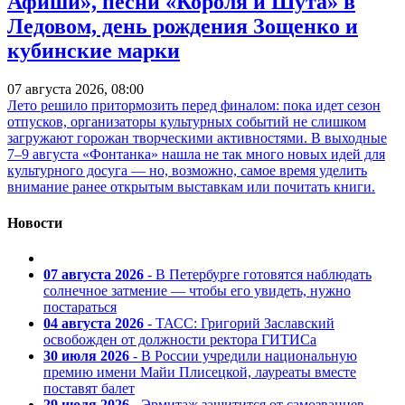
Афиши», песни «Короля и Шута» в
Ледовом, день рождения Зощенко и
кубинские марки
07 августа 2026, 08:00
Лето решило притормозить перед финалом: пока идет сезон
отпусков, организаторы культурных событий не слишком
загружают горожан творческими активностями. В выходные
7–9 августа «Фонтанка» нашла не так много новых идей для
культурного досуга — но, возможно, самое время уделить
внимание ранее открытым выставкам или почитать книги.
Новости
07 августа 2026
- В Петербурге готовятся наблюдать
солнечное затмение — чтобы его увидеть, нужно
постараться
04 августа 2026
- ТАСС: Григорий Заславский
освобожден от должности ректора ГИТИСа
30 июля 2026
- В России учредили национальную
премию имени Майи Плисецкой, лауреаты вместе
поставят балет
29 июля 2026
- Эрмитаж защитится от самозванцев —