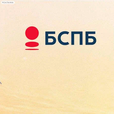
РЕКЛАМА
Афиша Plus
#телегид
Фонтанка.ру
Сегодня:
2026.08.07
16:52
Афиша Plus
кино
спектакли
выставки
концерты
лекции
книги
афиша плюс
новости
+