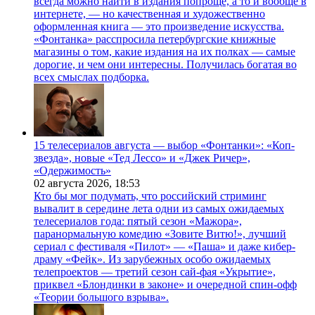
всегда можно найти в издания попроще, а то и вообще в
интернете, — но качественная и художественно
оформленная книга — это произведение искусства.
«Фонтанка» расспросила петербургские книжные
магазины о том, какие издания на их полках — самые
дорогие, и чем они интересны. Получилась богатая во
всех смыслах подборка.
15 телесериалов августа — выбор «Фонтанки»: «Коп-
звезда», новые «Тед Лессо» и «Джек Ричер»,
«Одержимость»
02 августа 2026,
18:53
Кто бы мог подумать, что российский стриминг
вывалит в середине лета одни из самых ожидаемых
телесериалов года: пятый сезон «Мажора»,
паранормальную комедию «Зовите Витю!», лучший
сериал с фестиваля «Пилот» — «Паша» и даже кибер-
драму «Фейк». Из зарубежных особо ожидаемых
телепроектов — третий сезон сай-фая «Укрытие»,
приквел «Блондинки в законе» и очередной спин-офф
«Теории большого взрыва».