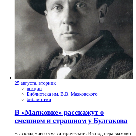
25 августа, вторник
лекции
Библиотека им. В.В. Маяковского
библиотеки
В «Маяковке» расскажут о
смешном и страшном у Булгакова
»…склад моего ума сатирический. Из-под пера выходят