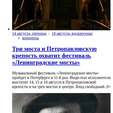
14 августа, пятница
-
16 августа, воскресенье
концерты
Три моста и Петропавловскую
крепость охватит фестиваль
«Ленинградские мосты»
Музыкальный фестиваль «Ленинградские мосты»
пройдет в Петербурге в 11-й раз. Инди-поп исполнители
выступят 14, 15 и 16 августа в Петропавловской
крепости и на трех мостах в центре. Вход свободный. 0+