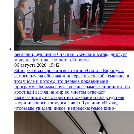
Беглянки, буллинг и Стасики: Женский взгляд диктует
моду на фестивале «Окно в Европу»
06 августа 2026,
15:42
34-й фестиваль российского кино «Окно в Европу» с
самого начала обозначил интерес к женской тематике, в
том числе и потому, что первые показанные в
программе фильмы сняты режиссерами-женщинами. Их
яростный взгляд на мир во многом отвечает
высказанному на открытии пожеланию председателя
жюри игрового конкурса Павла Лунгина: «Я хочу,
чтобы мы увидели дикое, непредсказуемое кино».