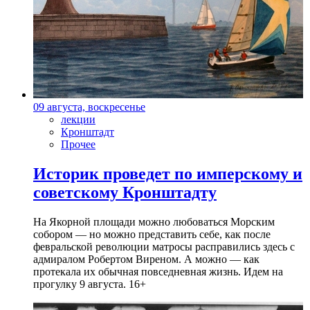
09 августа, воскресенье
лекции
Кронштадт
Прочее
Историк проведет по имперскому и
советскому Кронштадту
На Якорной площади можно любоваться Морским
собором — но можно представить себе, как после
февральской революции матросы расправились здесь с
адмиралом Робертом Виреном. А можно — как
протекала их обычная повседневная жизнь. Идем на
прогулку 9 августа. 16+