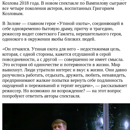
Козлова 2018 года. В новом спектакле по Вампилову сыграют
все четыре поколения актеров, воспитанных Григорием
Козловым.
В Зилове — главном герое «Утиной охоты», соединяющей в
себе одновременно бытовую драму, притчу и трагедию,
режиссер видит советского Гамлета, нерешительного героя,
одинокого в окружении якобы близких людей.
«Он отчаялся. Утиная охота для него – недостижимая цель,
которая, с одной стороны, кажется отдушиной в серой
повседневности, а с другой — совершенно не имеет смысла.
Это история об одиночестве и потерянности в жизни. Мир
вывихнут. Люди утратили интерес и вкус к жизни. Они давно
разучились работать, отдыхать, дружить, любить, ненавидеть,
предпринимают жалкие попытки вернуть себе подлинность
ощущений и переживаний и терпят неудачи», — рассказывает
режиссер. Но возможно ли возрождение? — на этот вопрос
попробуют ответить авторы спектакля.