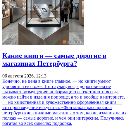
Какие книги — самые дорогие в
магазинах Петербурга?
06 августа 2026, 12:13
Конечно, не цена в книге главное, — но книги умеют
удивлять и ею тоже. Тот случай, когда дороговизна не
вызывает возмущения: информацию и текст почти всегда
можно найти в издания попроще, а то и вообще в интернете,
— но качественная и художественно оформленная книга —
это произведение искусства. «Фонтанка» расспросила
петербургские книжные магазины о том, какие издания на их
полках — самые дорогие, и чем они интересны. Получилась
богатая во всех смыслах подборка.