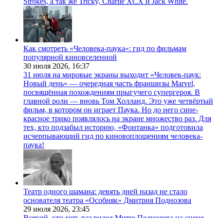
Strokes, а так же Tricky, Charlie XCX и Jack White.
Как смотреть «Человека-паука»: гид по фильмам
популярной киновселенной
30 июля 2026,
16:37
31 июля на мировые экраны выходит «Человек-паук:
Новый день» — очередная часть франшизы Marvel,
посвящённая похождениям прыгучего супергероя. В
главной роли — вновь Том Холланд. Это уже четвёртый
фильм, в котором он играет Паука. Но до него сине-
красное трико появлялось на экране множество раз. Для
тех, кто подзабыл историю, «Фонтанка» подготовила
исчерпывающий гид по киновоплощениям человека-
паука!
Театр одного шамана: девять дней назад не стало
основателя театра «Особняк» Дмитрия Поднозова
29 июля 2026,
23:45
Всякий, кто хоть раз видел Митю Поднозова на сцене,