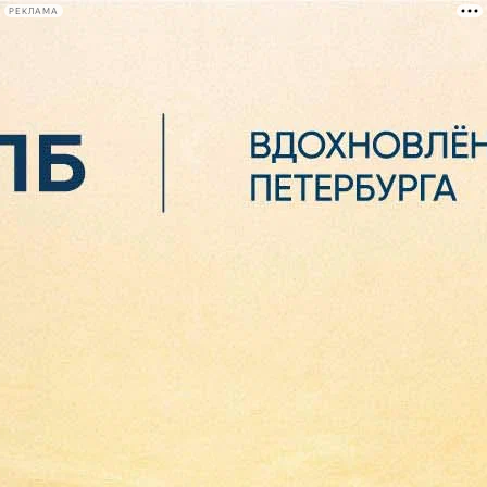
РЕКЛАМА
Афиша Plus
#телегид
Фонтанка.ру
Сегодня:
2026.08.07
07:39
Афиша Plus
кино
спектакли
выставки
концерты
лекции
книги
афиша плюс
новости
+