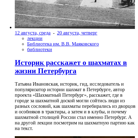
12 августа, среда
-
20 августа, четверг
лекции
Библиотека им. В.В. Маяковского
библиотеки
Историк расскажет о шахматах в
жизни Петербурга
Татьяна Ивановская, историк, гид, исследователь и
популяризатор истории шахмат в Петербурге, автор
проекта «Шахматный Петербург», расскажет, где в
городе за шахматной доской могли сойтись люди из
разных сословий, как шахматы перебирались из дворцов
и особняков в трактиры, а затем и в клубы, и почему
шахматной столицей России стал именно Петербург. А
на другой лекции посмотрим на шахматную партию как
на текст.