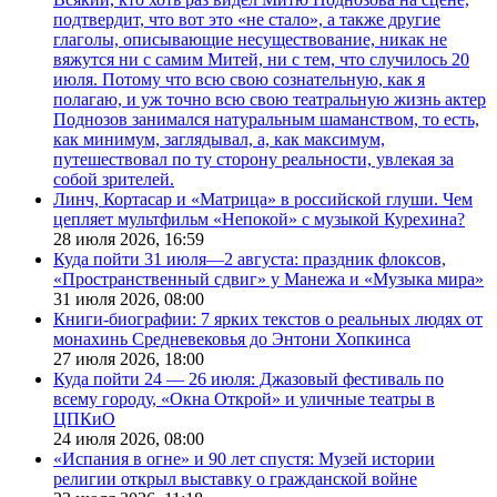
подтвердит, что вот это «не стало», а также другие
глаголы, описывающие несуществование, никак не
вяжутся ни с самим Митей, ни с тем, что случилось 20
июля. Потому что всю свою сознательную, как я
полагаю, и уж точно всю свою театральную жизнь актер
Поднозов занимался натуральным шаманством, то есть,
как минимум, заглядывал, а, как максимум,
путешествовал по ту сторону реальности, увлекая за
собой зрителей.
Линч, Кортасар и «Матрица» в российской глуши. Чем
цепляет мультфильм «Непокой» с музыкой Курехина?
28 июля 2026,
16:59
Куда пойти 31 июля—2 августа: праздник флоксов,
«Пространственный сдвиг» у Манежа и «Музыка мира»
31 июля 2026,
08:00
Книги-биографии: 7 ярких текстов о реальных людях от
монахинь Средневековья до Энтони Хопкинса
27 июля 2026,
18:00
Куда пойти 24 — 26 июля: Джазовый фестиваль по
всему городу, «Окна Открой» и уличные театры в
ЦПКиО
24 июля 2026,
08:00
«Испания в огне» и 90 лет спустя: Музей истории
религии открыл выставку о гражданской войне