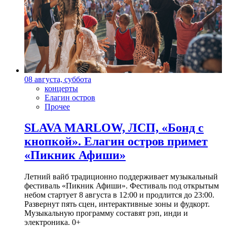
08 августа, суббота
концерты
Елагин остров
Прочее
SLAVA MARLOW, ЛСП, «Бонд с
кнопкой». Елагин остров примет
«Пикник Афиши»
Летний вайб традиционно поддерживает музыкальный
фестиваль «Пикник Афиши». Фестиваль под открытым
небом стартует 8 августа в 12:00 и продлится до 23:00.
Развернут пять сцен, интерактивные зоны и фудкорт.
Музыкальную программу составят рэп, инди и
электроника. 0+