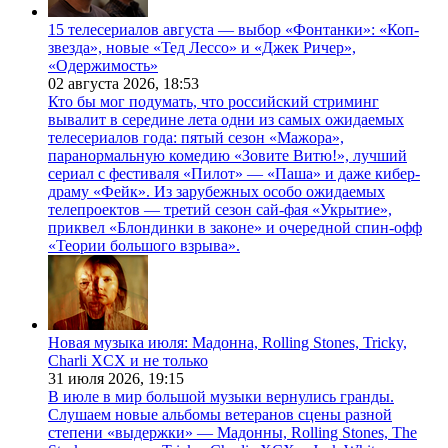
15 телесериалов августа — выбор «Фонтанки»: «Коп-
звезда», новые «Тед Лессо» и «Джек Ричер»,
«Одержимость»
02 августа 2026,
18:53
Кто бы мог подумать, что российский стриминг
вывалит в середине лета одни из самых ожидаемых
телесериалов года: пятый сезон «Мажора»,
паранормальную комедию «Зовите Витю!», лучший
сериал с фестиваля «Пилот» — «Паша» и даже кибер-
драму «Фейк». Из зарубежных особо ожидаемых
телепроектов — третий сезон сай-фая «Укрытие»,
приквел «Блондинки в законе» и очередной спин-офф
«Теории большого взрыва».
Новая музыка июля: Мадонна, Rolling Stones, Tricky,
Charli XCX и не только
31 июля 2026,
19:15
В июле в мир большой музыки вернулись гранды.
Слушаем новые альбомы ветеранов сцены разной
степени «выдержки» — Мадонны, Rolling Stones, The