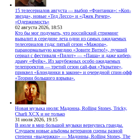
15 телесериалов августа — выбор «Фонтанки»: «Коп-
звезда», новые «Тед Лессо» и «Джек Ричер»,
«Одержимость»
02 августа 2026,
18:53
Кто бы мог подумать, что российский стриминг
вывалит в середине лета одни из самых ожидаемых
телесериалов года: пятый сезон «Мажора»,
паранормальную комедию «Зовите Витю!», лучший
сериал с фестиваля «Пилот» — «Паша» и даже кибер-
драму «Фейк». Из зарубежных особо ожидаемых
телепроектов — третий сезон сай-фая «Укрытие»,
приквел «Блондинки в законе» и очередной спин-офф
«Теории большого взрыва».
Новая музыка июля: Мадонна, Rolling Stones, Tricky,
Charli XCX и не только
31 июля 2026,
19:15
В июле в мир большой музыки вернулись гранды.
Слушаем новые альбомы ветеранов сцены разной
степени «выдержки» — Мадонны, Rolling Stones, The