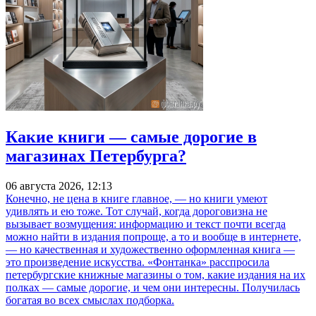
Какие книги — самые дорогие в
магазинах Петербурга?
06 августа 2026, 12:13
Конечно, не цена в книге главное, — но книги умеют
удивлять и ею тоже. Тот случай, когда дороговизна не
вызывает возмущения: информацию и текст почти всегда
можно найти в издания попроще, а то и вообще в интернете,
— но качественная и художественно оформленная книга —
это произведение искусства. «Фонтанка» расспросила
петербургские книжные магазины о том, какие издания на их
полках — самые дорогие, и чем они интересны. Получилась
богатая во всех смыслах подборка.