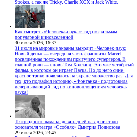
Strokes, а так же Tricky, Charlie XCX и Jack White.
Как смотреть «Человека-паука»: гид по фильмам
популярной киновселенной
30 июля 2026,
16:37
31 июля на мировые экраны выходит «Человек-паук:
Новый день» — очередная часть франшизы Marvel,
посвящённая похождениям прыгучего супергероя. В
главной роли — вновь Том Холланд. Это уже четвёртый
фильм, в котором он играет Паука. Но до него сине-
красное трико появлялось на экране множество раз. Для
тех, кто подзабыл историю, «Фонтанка» подготовила
исчерпывающий гид по киновоплощениям человека-
паука!
Театр одного шамана: девять дней назад не стало
основателя театра «Особняк» Дмитрия Поднозова
29 июля 2026,
23:45