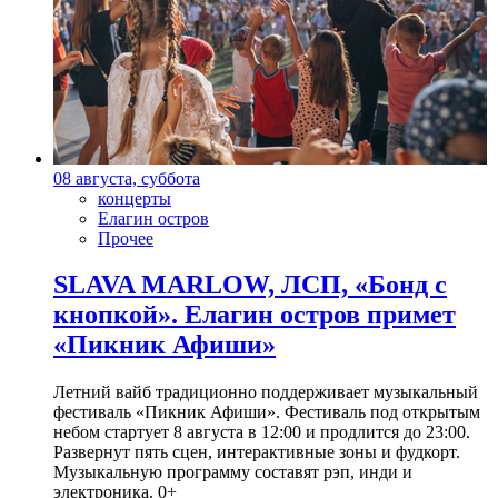
08 августа, суббота
концерты
Елагин остров
Прочее
SLAVA MARLOW, ЛСП, «Бонд с
кнопкой». Елагин остров примет
«Пикник Афиши»
Летний вайб традиционно поддерживает музыкальный
фестиваль «Пикник Афиши». Фестиваль под открытым
небом стартует 8 августа в 12:00 и продлится до 23:00.
Развернут пять сцен, интерактивные зоны и фудкорт.
Музыкальную программу составят рэп, инди и
электроника. 0+