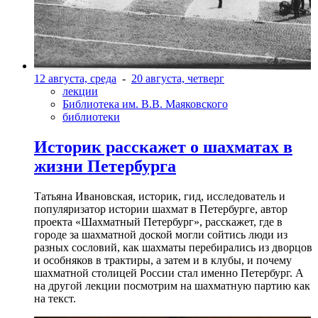
12 августа, среда
-
20 августа, четверг
лекции
Библиотека им. В.В. Маяковского
библиотеки
Историк расскажет о шахматах в
жизни Петербурга
Татьяна Ивановская, историк, гид, исследователь и
популяризатор истории шахмат в Петербурге, автор
проекта «Шахматный Петербург», расскажет, где в
городе за шахматной доской могли сойтись люди из
разных сословий, как шахматы перебирались из дворцов
и особняков в трактиры, а затем и в клубы, и почему
шахматной столицей России стал именно Петербург. А
на другой лекции посмотрим на шахматную партию как
на текст.