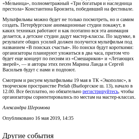
«Мельница», полнометражный «Три богатыря и наследница
престола» Константина Бронзита, победивший на фестивале.
Мультфильмы можно будет не только посмотреть, но и самим
создать. Петербургские анимационные студии покажут, в
каких техниках работают и как поэтапно вся эта анимация
делается, а детские студии дадут мастер-классы. По задумке, в
результате общих усилий должен получится мультфильм под
названием «В поисках счастья». Но поиски будут короткими:
организаторы планируют уложиться в два часа, притом что
будет еще концерт по песням из «Смешариков» и «Летающих
зверей», — и авторы этих песен Марина Ланда и Сергей
Васильев будут с нами и подпоют.
Смотрим и рисуем мультфильмы 19 мая в ТК «Экополис», в
творческом пространстве Prelab (Выборгское ш. 13), начало в
12.00. Все бесплатно, но обязательно
регистрируйтесь
, чтобы
организаторы сориентировались по местам на мастер-классах.
Александра Шеромова
Опубликовано 16 мая 2019, 14:35
Другие события