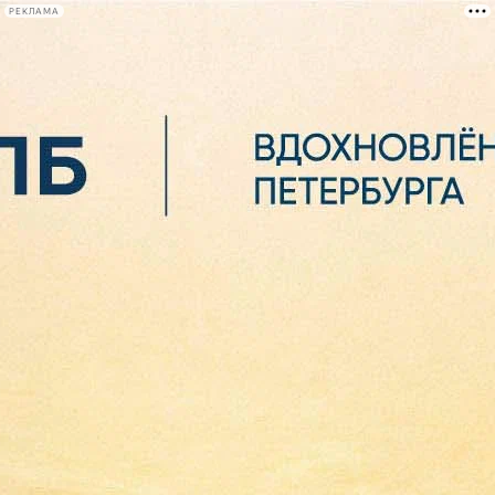
РЕКЛАМА
Афиша Plus
#телегид
Фонтанка.ру
Сегодня:
2026.08.07
00:26
Афиша Plus
кино
спектакли
выставки
концерты
лекции
книги
афиша плюс
новости
+