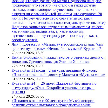
Всякий, кто хоть раз видел Митю Поднозова на сцене,
подтвердит, что вот это «не стало», а также другие
глаголы, описывающие несуществование, никак не
вяжутся ни с самим Митей, ни с тем, что случилось 20
июля. Потому что всю свою сознательную, как я
полагаю, и уж точно всю свою театральную жизнь актер
Поднозов занимался натуральным шаманством, то есть,
как минимум, заглядывал, а, как максимум,
путешествовал по ту сторону реальности, увлекая за
собой зрителей.
Линч, Кортасар и «Матрица» в российской глуши. Чем
цепляет мультфильм «Непокой» с музыкой Курехина?
28 июля 2026,
16:59
Книги-биографии: 7 ярких текстов о реальных людях от
монахинь Средневековья до Энтони Хопкинса
27 июля 2026,
18:00
Куда пойти 31 июля—2 августа: праздник флоксов,
«Пространственный сдвиг» у Манежа и «Музыка мира»
31 июля 2026,
08:00
Куда пойти 24 — 26 июля: Джазовый фестиваль по
всему городу, «Окна Открой» и уличные театры в
ЦПКиО
24 июля 2026,
08:00
«Испания в огне» и 90 лет спустя: Музей истории
религии открыл выставку о гражданской войне