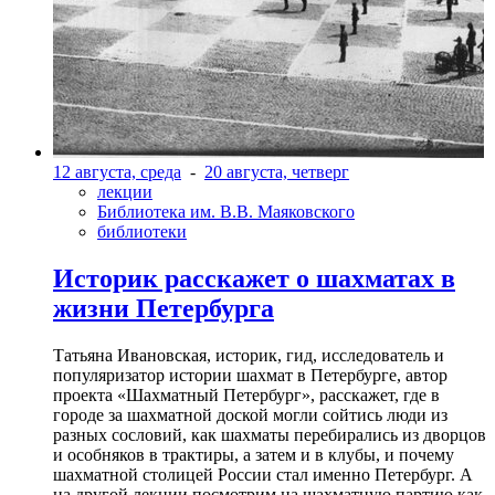
12 августа, среда
-
20 августа, четверг
лекции
Библиотека им. В.В. Маяковского
библиотеки
Историк расскажет о шахматах в
жизни Петербурга
Татьяна Ивановская, историк, гид, исследователь и
популяризатор истории шахмат в Петербурге, автор
проекта «Шахматный Петербург», расскажет, где в
городе за шахматной доской могли сойтись люди из
разных сословий, как шахматы перебирались из дворцов
и особняков в трактиры, а затем и в клубы, и почему
шахматной столицей России стал именно Петербург. А
на другой лекции посмотрим на шахматную партию как