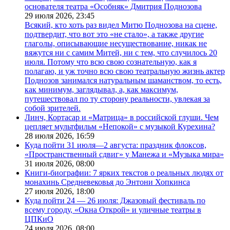
основателя театра «Особняк» Дмитрия Поднозова
29 июля 2026,
23:45
Всякий, кто хоть раз видел Митю Поднозова на сцене,
подтвердит, что вот это «не стало», а также другие
глаголы, описывающие несуществование, никак не
вяжутся ни с самим Митей, ни с тем, что случилось 20
июля. Потому что всю свою сознательную, как я
полагаю, и уж точно всю свою театральную жизнь актер
Поднозов занимался натуральным шаманством, то есть,
как минимум, заглядывал, а, как максимум,
путешествовал по ту сторону реальности, увлекая за
собой зрителей.
Линч, Кортасар и «Матрица» в российской глуши. Чем
цепляет мультфильм «Непокой» с музыкой Курехина?
28 июля 2026,
16:59
Куда пойти 31 июля—2 августа: праздник флоксов,
«Пространственный сдвиг» у Манежа и «Музыка мира»
31 июля 2026,
08:00
Книги-биографии: 7 ярких текстов о реальных людях от
монахинь Средневековья до Энтони Хопкинса
27 июля 2026,
18:00
Куда пойти 24 — 26 июля: Джазовый фестиваль по
всему городу, «Окна Открой» и уличные театры в
ЦПКиО
24 июля 2026,
08:00