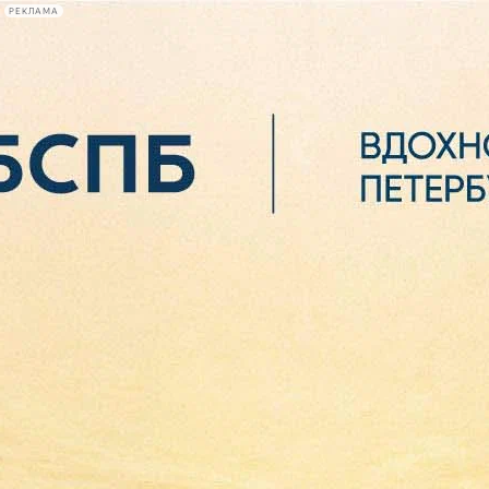
РЕКЛАМА
Афиша Plus
#телегид
Фонтанка.ру
Сегодня:
2026.08.07
03:04
Афиша Plus
кино
спектакли
выставки
концерты
лекции
книги
афиша плюс
новости
+