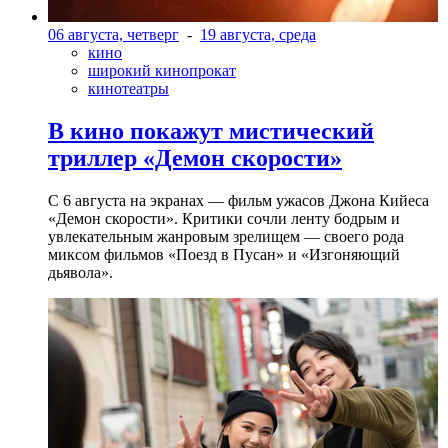
06 августа, четверг
-
19 августа, среда
кино
широкий кинопрокат
кинотеатры
В кино покажут мистический
триллер «Демон скорости»
С 6 августа на экранах — фильм ужасов Джона Кийеса
«Демон скорости». Критики сочли ленту бодрым и
увлекательным жанровым зрелищeм — своего рода
миксом фильмов «Поезд в Пусан» и «Изгоняющий
дьявола».