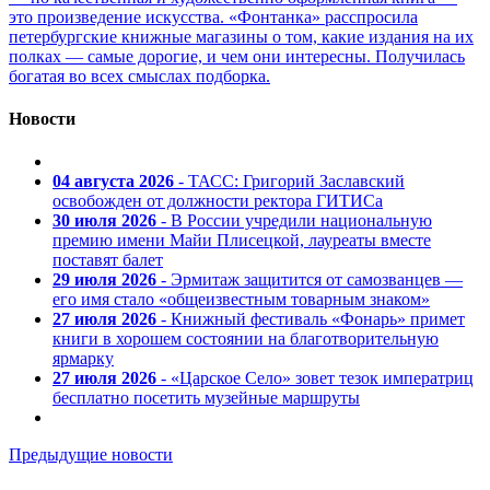
это произведение искусства. «Фонтанка» расспросила
петербургские книжные магазины о том, какие издания на их
полках — самые дорогие, и чем они интересны. Получилась
богатая во всех смыслах подборка.
Новости
04 августа 2026
- ТАСС: Григорий Заславский
освобожден от должности ректора ГИТИСа
30 июля 2026
- В России учредили национальную
премию имени Майи Плисецкой, лауреаты вместе
поставят балет
29 июля 2026
- Эрмитаж защитится от самозванцев —
его имя стало «общеизвестным товарным знаком»
27 июля 2026
- Книжный фестиваль «Фонарь» примет
книги в хорошем состоянии на благотворительную
ярмарку
27 июля 2026
- «Царское Село» зовет тезок императриц
бесплатно посетить музейные маршруты
Предыдущие новости