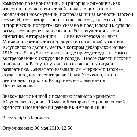
комиссию по канонизации. У Григория Ефимовича, как
известно, немало почитателей, полагающих, что он
оболганный новомученик, пострадавший за верность царской
семье. И, хотя авторы «попытались воссоздать реальный
исторический портрет» (как сказано в предисловии), судя по
всему, этот портрет нарисован не без сочувствия, а то и
симпатии. Авторы книги — Нина Кукурузова и Ольга
Уточкина, соответственно, директор и главный хранитель
Юсуповского дворца, места, в котором декабрьской ночью
1916 года был убит «старец», и где проходит одна из самых
востребованных экскурсий в городе. «После смерти история
приклеила к Распутину ярлыки сектанта, пьяницы и
развратника. Сейчас это называли бы «черным пиаром»», —
сказала в одном телеинтервью Ольга Уточкина, автор
лекционного цикла о Распутине, который идет в
Петропавловке.
Знакомимся с книгой с помощью главного хранителя
Юсуповского дворца 13 мая в Лектории Петропавловской
крепости (Иоанновский равелин), начало в 18.30.
Александра Шеромова
Опубликовано 06 мая 2019, 12:50