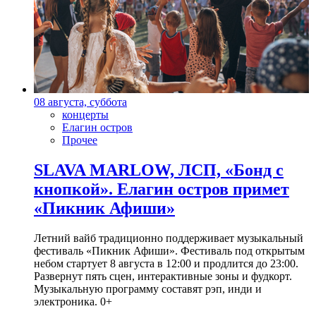
08 августа, суббота
концерты
Елагин остров
Прочее
SLAVA MARLOW, ЛСП, «Бонд с
кнопкой». Елагин остров примет
«Пикник Афиши»
Летний вайб традиционно поддерживает музыкальный
фестиваль «Пикник Афиши». Фестиваль под открытым
небом стартует 8 августа в 12:00 и продлится до 23:00.
Развернут пять сцен, интерактивные зоны и фудкорт.
Музыкальную программу составят рэп, инди и
электроника. 0+