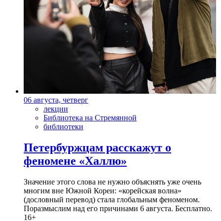
06 августа, четверг
лекции
Библиотека на Стремянной
библиотеки
Петербуржцам расскажут о
феномене «Халлю»
Значение этого слова не нужно объяснять уже очень
многим вне Южной Кореи: «корейская волна»
(дословный перевод) стала глобальным феноменом.
Поразмыслим над его причинами 6 августа. Бесплатно.
16+