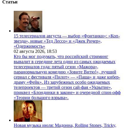
Статьи
15 телесериалов августа — выбор «Фонтанки»: «Коп-
звезда», новые «Тед Лессо» и «Джек Ричер»,
«Одержимость»
02 августа 2026,
18:53
Кто бы мог подумать, что российский стриминг
вывалит в середине лета одни из самых ожидаемых
телесериалов года: пятый сезон «Мажора»,
паранормальную комедию «Зовите Витю!», лучший
сериал с фестиваля «Пилот» — «Паша» и даже кибер-
драму «Фейк». Из зарубежных особо ожидаемых
телепроектов — третий сезон сай-фая «Укрытие»,
приквел «Блондинки в законе» и очередной спин-офф
«Теории большого взрыва».
Новая музыка июля: Мадонна, Rolling Stones, Tricky,