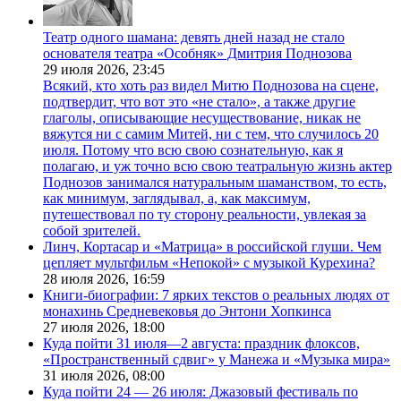
Театр одного шамана: девять дней назад не стало
основателя театра «Особняк» Дмитрия Поднозова
29 июля 2026,
23:45
Всякий, кто хоть раз видел Митю Поднозова на сцене,
подтвердит, что вот это «не стало», а также другие
глаголы, описывающие несуществование, никак не
вяжутся ни с самим Митей, ни с тем, что случилось 20
июля. Потому что всю свою сознательную, как я
полагаю, и уж точно всю свою театральную жизнь актер
Поднозов занимался натуральным шаманством, то есть,
как минимум, заглядывал, а, как максимум,
путешествовал по ту сторону реальности, увлекая за
собой зрителей.
Линч, Кортасар и «Матрица» в российской глуши. Чем
цепляет мультфильм «Непокой» с музыкой Курехина?
28 июля 2026,
16:59
Книги-биографии: 7 ярких текстов о реальных людях от
монахинь Средневековья до Энтони Хопкинса
27 июля 2026,
18:00
Куда пойти 31 июля—2 августа: праздник флоксов,
«Пространственный сдвиг» у Манежа и «Музыка мира»
31 июля 2026,
08:00
Куда пойти 24 — 26 июля: Джазовый фестиваль по