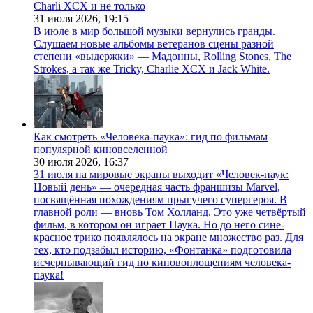
Charli XCX и не только
31 июля 2026,
19:15
В июле в мир большой музыки вернулись гранды.
Слушаем новые альбомы ветеранов сцены разной
степени «выдержки» — Мадонны, Rolling Stones, The
Strokes, а так же Tricky, Charlie XCX и Jack White.
Как смотреть «Человека-паука»: гид по фильмам
популярной киновселенной
30 июля 2026,
16:37
31 июля на мировые экраны выходит «Человек-паук:
Новый день» — очередная часть франшизы Marvel,
посвящённая похождениям прыгучего супергероя. В
главной роли — вновь Том Холланд. Это уже четвёртый
фильм, в котором он играет Паука. Но до него сине-
красное трико появлялось на экране множество раз. Для
тех, кто подзабыл историю, «Фонтанка» подготовила
исчерпывающий гид по киновоплощениям человека-
паука!