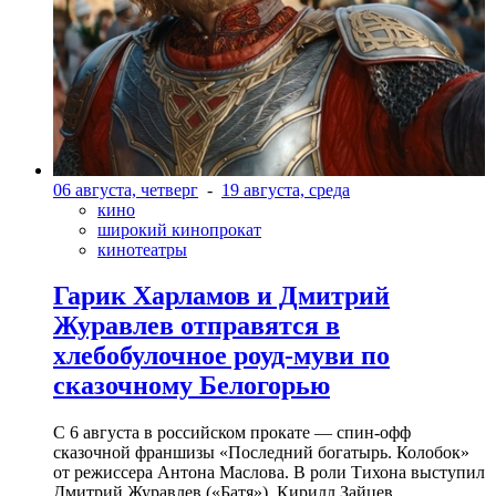
06 августа, четверг
-
19 августа, среда
кино
широкий кинопрокат
кинотеатры
Гарик Харламов и Дмитрий
Журавлев отправятся в
хлебобулочное роуд-муви по
сказочному Белогорью
С 6 августа в российском прокате — спин-офф
сказочной франшизы «Последний богатырь. Колобок»
от режиссера Антона Маслова. В роли Тихона выступил
Дмитрий Журавлев («Батя»). Кирилл Зайцев