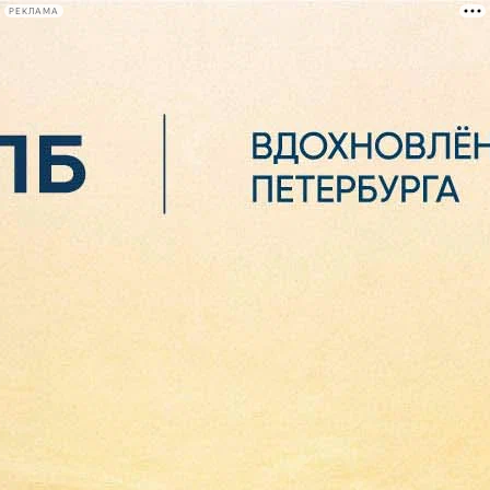
РЕКЛАМА
Афиша Plus
#телегид
Фонтанка.ру
Сегодня:
2026.08.06
23:25
Афиша Plus
кино
спектакли
выставки
концерты
лекции
книги
афиша плюс
новости
+