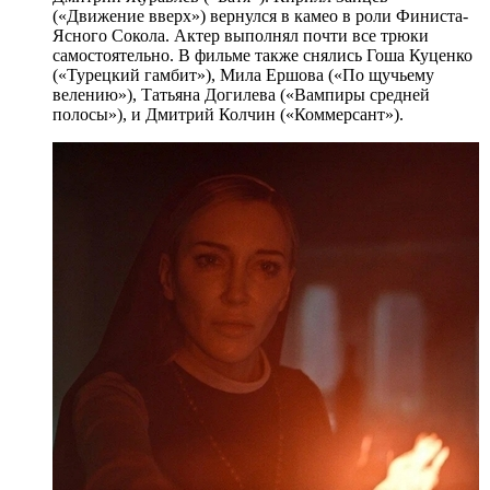
(«Движение вверх») вернулся в камео в роли Финиста-
Ясного Сокола. Актер выполнял почти все трюки
самостоятельно. В фильме также снялись Гоша Куценко
(«Турецкий гамбит»), Мила Ершова («По щучьему
велению»), Татьяна Догилева («Вампиры средней
полосы»), и Дмитрий Колчин («Коммерсант»).