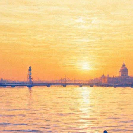
В Петропавловке расскажут
про Распутина «без лжи и
мифов»