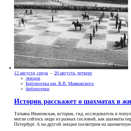
12 августа, среда
-
20 августа, четверг
лекции
Библиотека им. В.В. Маяковского
библиотеки
Историк расскажет о шахматах в ж
Татьяна Ивановская, историк, гид, исследователь и попу
могли сойтись люди из разных сословий, как шахматы пер
Петербург. А на другой лекции посмотрим на шахматную 