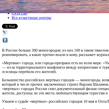
Все лекции
Охта Lab
Все культурные центры
В России больше 300 моногородов; из них 100 в таком тяжелом
реанимировать, а какие прочно впали в кому, расскажет журнал
«Мертвые» города, или города-призраки есть во всем мире. 
— из-за территориального конфликта между киприотами и турк
эсэсовцы перебили его жителей.
Большинство российских мертвых городов — моногорода, возве
который в числе прочих заключенных строил Варлам Шаламов. 
«мертвых» городах России снял документальный фильм спецкор
жители, доступны ли эти места любопытствующим туристам и к
Узнаем о судьбе «мертвых» российских городов 10 мая в ОхтаЛаб