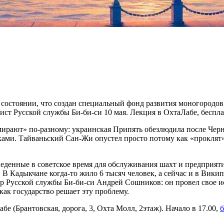
 состоянии, что создан специальный фонд развития моногородов
ист Русской службы Би-би-си 10 мая. Лекция в ОхтаЛабе, беспла
«Умирают» по-разному: украинская Припять обезлюдила после Ч
ами. Тайваньский Сан-Жи опустел просто потому как «проклят»,
денные в советское время для обслуживания шахт и предприяти
В Кадыкчане когда-то жило 6 тысяч человек, а сейчас и в Вики
 Русской службы Би-би-си Андрей Сошников: он провел свое ис
ак государство решает эту проблему.
е (Брантовская, дорога, 3, Охта Молл, 2этаж). Начало в 17.00,
б