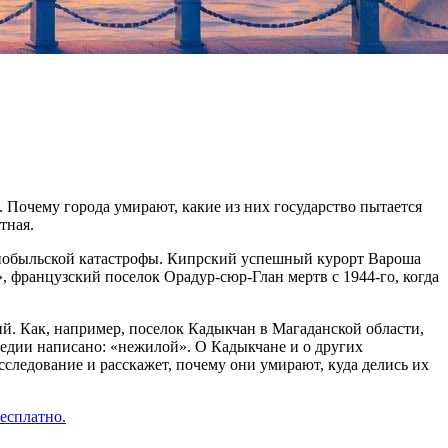
. Почему города умирают, какие из них государство пытается
тная.
ернобыльской катастрофы. Кипрский успешный курорт Вароша
 французский поселок Орадур-сюр-Глан мертв с 1944-го, когда
й. Как, например, поселок Кадыкчан в Магаданской области,
педии написано: «нежилой». О Кадыкчане и о других
следование и расскажет, почему они умирают, куда делись их
есплатно.