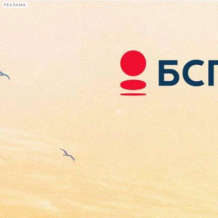
РЕКЛАМА
Афиша Plus
#телегид
Фонтанка.ру
Сегодня:
2026.08.08
21:28
Афиша Plus
кино
спектакли
выставки
концерты
лекции
книги
афиша плюс
новости
+